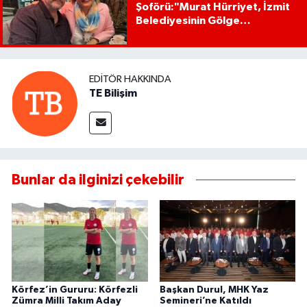
Şoförü:"Murat Hürriyet, İzmit
Belediyesinin Gölge
Başkanıdır"
EDITÖR HAKKINDA
TE Bilişim
Bunlar da ilginizi çekebilir
Körfez’in Gururu: Körfezli
Başkan Durul, MHK Yaz
Zümra Milli Takım Aday
Semineri’ne Katıldı