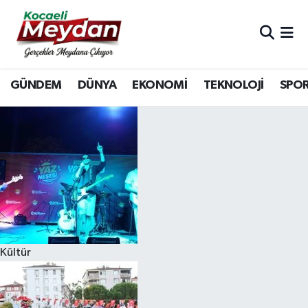
Nöbetçi Eczaneler
GÜNDEM
DÜNYA
EKONOMİ
TEKNOLOJİ
SPO
Hava Durumu
Trafik Durumu
Süper Lig Puan Durumu ve Fikstür
Tüm Manşetler
Son Dakika Haberleri
Kültür
Haber Arşivi