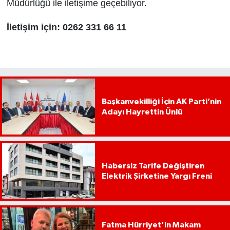
Müdürlüğü ile iletişime geçebiliyor.
İletişim için: 0262 331 66 11
Başkanvekilliği İçin AK Parti’nin
Adayı Hayrettin Ünlü
Habersiz Tarife Değiştiren
Elektrik Şirketine Yargı Freni
Fatma Hürriyet'in Makam