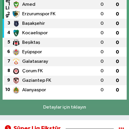
1
Amed
0
0
2
Erzurumspor FK
0
0
3
Başakşehir
0
0
4
Kocaelispor
0
0
5
Beşiktaş
0
0
6
Eyüpspor
0
0
7
Galatasaray
0
0
8
Çorum FK
0
0
9
Gaziantep FK
0
0
10
Alanyaspor
0
0
Detaylar için tıklayın
Süper Lig Fikstür