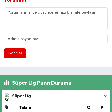
Yorumlar
Gönder
Süper Lig Puan Durumu
Süper Lig
#
Takım
O
P