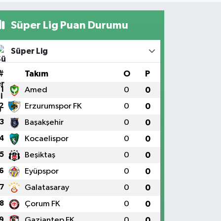
Süper Lig Puan Durumu
Süper Lig
#
Takım
O
P
1
Amed
0
0
2
Erzurumspor FK
0
0
3
Başakşehir
0
0
4
Kocaelispor
0
0
5
Beşiktaş
0
0
6
Eyüpspor
0
0
7
Galatasaray
0
0
8
Çorum FK
0
0
9
Gaziantep FK
0
0