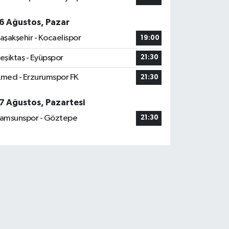
6 Ağustos, Pazar
aşakşehir - Kocaelispor
19:00
eşiktaş - Eyüpspor
21:30
med - Erzurumspor FK
21:30
7 Ağustos, Pazartesi
amsunspor - Göztepe
21:30