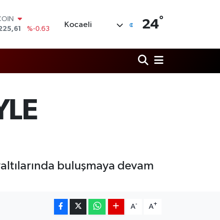
COIN
225,61
%-0.63
°
24
Kocaeli
LAR
6704
%0
RO
,0406
%-0.08
RLİN
2143
%0
M ALTIN
0.40
%0.45
YLE
T100
799
%70
hvaltılarında buluşmaya devam
-
+
A
A