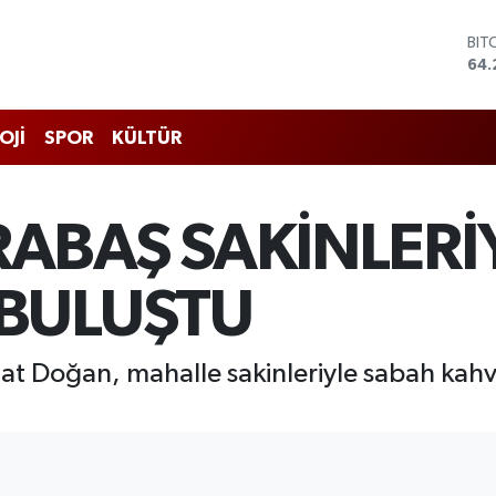
BIT
64.
DO
47,
EU
55
OJİ
SPOR
KÜLTÜR
STE
64,
GRA
651
ABAŞ SAKİNLERİ
BİS
13.
BULUŞTU
zat Doğan, mahalle sakinleriyle sabah ka