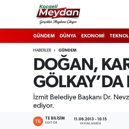
Nöbetçi Eczaneler
GÜNDEM
DÜNYA
EKONOMİ
TEKNOL
Hava Durumu
HABERLER
GÜNDEM
Trafik Durumu
DOĞAN, KAR
Süper Lig Puan Durumu ve Fikstür
GÖLKAY’DA 
Tüm Manşetler
Son Dakika Haberleri
İzmit Belediye Başkanı Dr. Nev
ediyor.
Haber Arşivi
TE BILIŞIM
11.06.2013 - 10:15
EDITÖR
YAYINLANMA