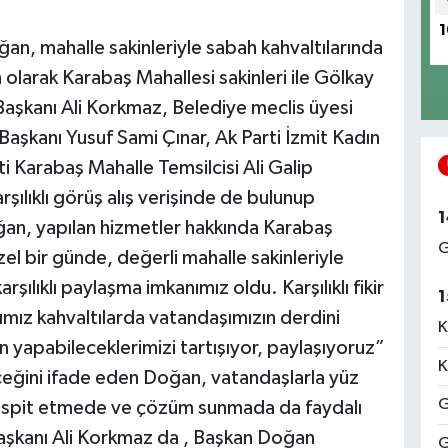
1
an, mahalle sakinleriyle sabah kahvaltılarında
larak Karabaş Mahallesi sakinleri ile Gölkay
 Başkanı Ali Korkmaz, Belediye meclis üyesi
 Başkanı Yusuf Sami Çınar, Ak Parti İzmit Kadın
ti Karabaş Mahalle Temsilcisi Ali Galip
şılıklı görüş alış verişinde de bulunup
1
ğan, yapılan hizmetler hakkında Karabaş
G
zel bir günde, değerli mahalle sakinleriyle
şılıklı paylaşma imkanımız oldu. Karşılıklı fikir
1
ğımız kahvaltılarda vatandaşımızın derdini
K
in yapabileceklerimizi tartışıyor, paylaşıyoruz”
K
eğini ifade eden Doğan, vatandaşlarla yüz
G
tespit etmede ve çözüm sunmada da faydalı
 Başkanı Ali Korkmaz da , Başkan Doğan
G