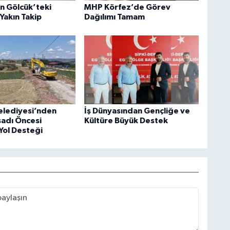
an Gölcük’teki
MHP Körfez’de Görev
Yakın Takip
Dağılımı Tamam
elediyesi’nden
İş Dünyasından Gençliğe ve
sadı Öncesi
Kültüre Büyük Destek
Yol Desteği