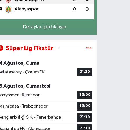
0
Alanyaspor
0
0
Detaylar için tıklayın
Süper Lig Fikstür
4 Ağustos, Cuma
alatasaray - Çorum FK
21:30
5 Ağustos, Cumartesi
onyaspor - Rizespor
19:00
asımpaşa - Trabzonspor
19:00
ençlerbirliği S.K. - Fenerbahçe
21:30
aziantep FK - Alanyaspor
21:30