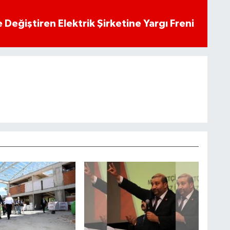
 Değiştiren Elektrik Şirketine Yargı Freni