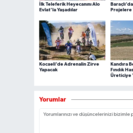
İlk Teleferik Heyecanını Alo
Baraçlı’d
Evlat’la Yaşadılar
Projelere 
Kocaeli’de Adrenalin Zirve
Kandıra B
Yapacak
Fındık Ha
Üreticiye 
Yorumlar