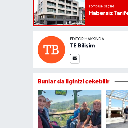
EDITÖRÜN SEÇTIĞI
Habersiz Tarife
EDITÖR HAKKINDA
TE Bilişim
Bunlar da ilginizi çekebilir