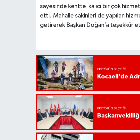
sayesinde kentte kalıcı bir çok hizmet 
etti. Mahalle sakinleri de yapılan hiz
getirerek Başkan Doğan’a teşekkür ett
EDITÖRÜN SEÇTIĞI
Kocaeli’de Adr
EDITÖRÜN SEÇTIĞI
Başkanvekilliği