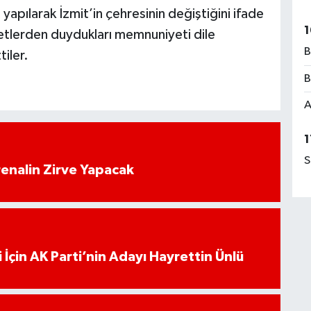
yapılarak İzmit’in çehresinin değiştiğini ifade
1
metlerden duydukları memnuniyeti dile
B
iler.
B
A
1
S
enalin Zirve Yapacak
 İçin AK Parti’nin Adayı Hayrettin Ünlü