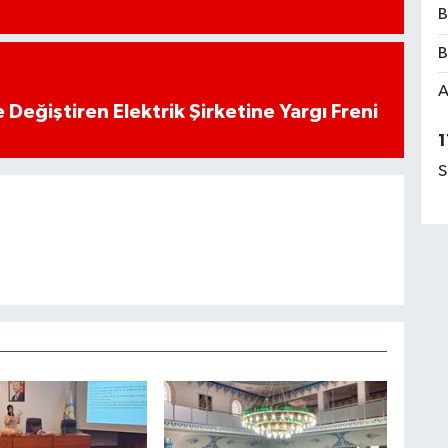
B
B
A
 Değiştiren Elektrik Şirketine Yargı Freni
1
S