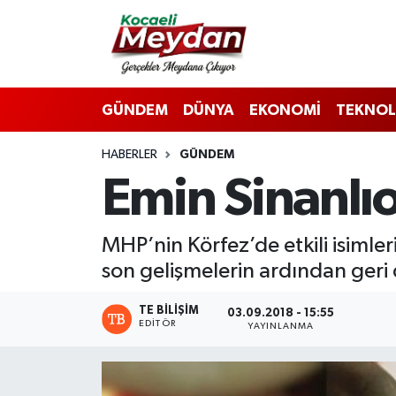
Nöbetçi Eczaneler
GÜNDEM
DÜNYA
EKONOMİ
TEKNOL
Hava Durumu
HABERLER
GÜNDEM
Trafik Durumu
Emin Sinanlı
Süper Lig Puan Durumu ve Fikstür
MHP’nin Körfez’de etkili isimle
Tüm Manşetler
son gelişmelerin ardından geri 
Son Dakika Haberleri
TE BILIŞIM
03.09.2018 - 15:55
EDITÖR
YAYINLANMA
Haber Arşivi