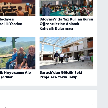
lediyesi
Dilovası'nda Yaz Kur'an Kursu
ne İlk Yardım
Öğrencilerine Anlamlı
Kahvaltı Buluşması
rik Heyecanını Alo
Baraçlı’dan Gölcük’teki
aşadılar
Projelere Yakın Takip