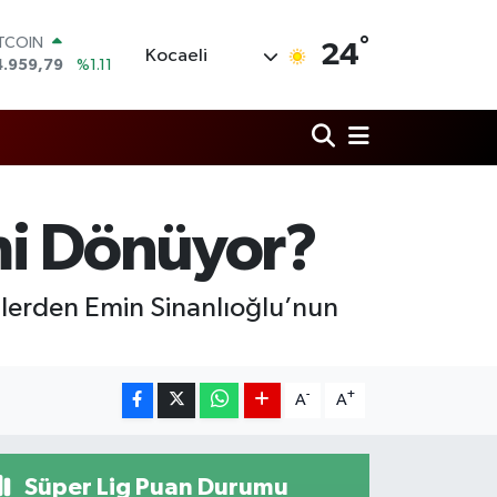
ITCOIN
°
24
Kocaeli
4.959,79
%1.11
OLAR
7,7436
%0.18
URO
5,2510
%0.32
TERLİN
4,4811
%0.38
RAM ALTIN
mi Dönüyor?
660.55
%0.03
İST100
3.779
%-14
asilerden Emin Sinanlıoğlu’nun
-
+
A
A
Süper Lig Puan Durumu