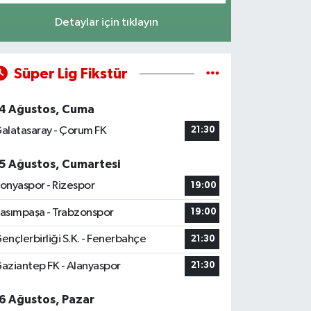
Detaylar için tıklayın
Süper Lig Fikstür
4 Ağustos, Cuma
alatasaray - Çorum FK
21:30
5 Ağustos, Cumartesi
onyaspor - Rizespor
19:00
asımpaşa - Trabzonspor
19:00
ençlerbirliği S.K. - Fenerbahçe
21:30
aziantep FK - Alanyaspor
21:30
6 Ağustos, Pazar