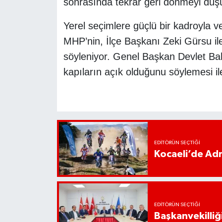
sonrasında tekrar geri dönmeyi düş
Yerel seçimlere güçlü bir kadroyla v
MHP’nin, İlçe Başkanı Zeki Gürsu il
söyleniyor. Genel Başkan Devlet Bah
kapıların açık olduğunu söylemesi il
EDITÖRÜN SEÇTIĞI
Kocaeli’de Adr
EDITÖRÜN SEÇTIĞI
Başkanvekilliği