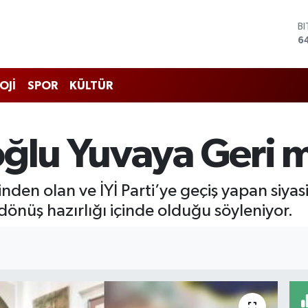
B
6
D
4
E
OJİ
SPOR
KÜLTÜR
5
S
6
G
oğlu Yuvaya Geri 
6
B
1
rinden olan ve İYİ Parti’ye geçiş yapan siy
dönüş hazırlığı içinde olduğu söyleniyor.