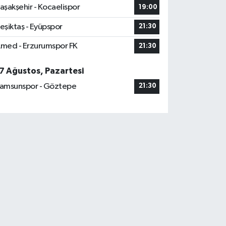
aşakşehir - Kocaelispor
19:00
eşiktaş - Eyüpspor
21:30
med - Erzurumspor FK
21:30
7 Ağustos, Pazartesi
amsunspor - Göztepe
21:30