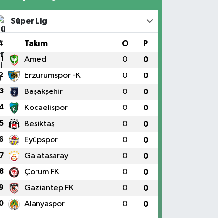
Süper Lig
#
Takım
O
P
1
Amed
0
0
2
Erzurumspor FK
0
0
3
Başakşehir
0
0
4
Kocaelispor
0
0
5
Beşiktaş
0
0
6
Eyüpspor
0
0
7
Galatasaray
0
0
8
Çorum FK
0
0
9
Gaziantep FK
0
0
0
Alanyaspor
0
0