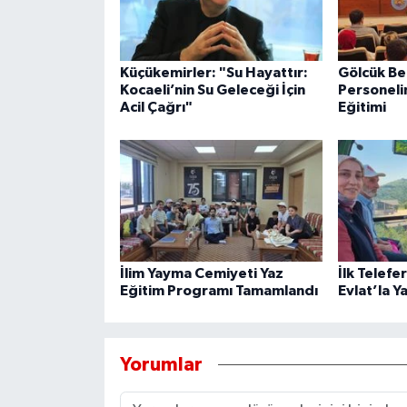
Küçükemirler: "Su Hayattır:
Gölcük Be
Kocaeli’nin Su Geleceği İçin
Personeli
Acil Çağrı"
Eğitimi
İlim Yayma Cemiyeti Yaz
İlk Telefe
Eğitim Programı Tamamlandı
Evlat’la Y
Yorumlar