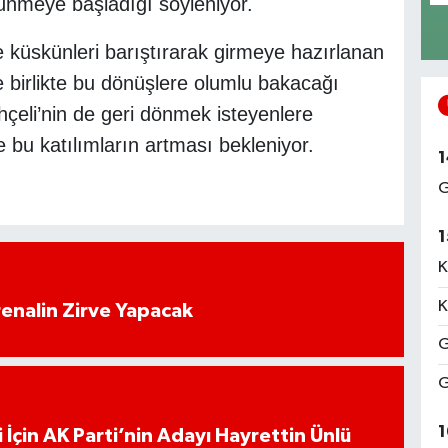
ünmeye başladığı söyleniyor.
e küskünleri barıştırarak girmeye hazırlanan
e birlikte bu dönüşlere olumlu bakacağı
çeli’nin de geri dönmek isteyenlere
e bu katılımların artması bekleniyor.
1
G
1
K
K
enalin Zirve Yapacak
G
G
1
 İçin AK Parti’nin Adayı Hayrettin Ünlü