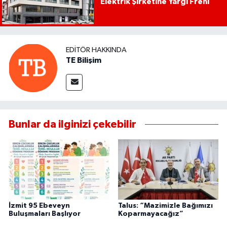
Elektrik Şirketine Yargı Freni
EDITÖR HAKKINDA
TE Bilişim
Bunlar da ilginizi çekebilir
İzmit 95 Ebeveyn
Talus: “Mazimizle Bağımızı
Buluşmaları Başlıyor
Koparmayacağız”