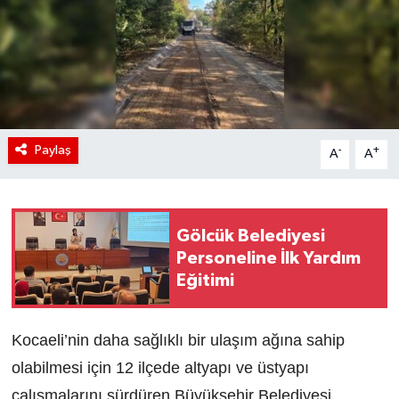
Paylaş
-
+
A
A
Gölcük Belediyesi
Personeline İlk Yardım
Eğitimi
Kocaeli’nin daha sağlıklı bir ulaşım ağına sahip
olabilmesi için 12 ilçede altyapı ve üstyapı
çalışmalarını sürdüren Büyükşehir Belediyesi,