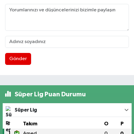
Gönder
Süper Lig Puan Durumu
Süper Lig
#
Takım
O
P
1
Amed
0
0