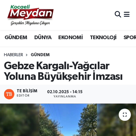
Nöbetçi Eczaneler
GÜNDEM
DÜNYA
EKONOMİ
TEKNOLOJİ
SPO
Hava Durumu
Trafik Durumu
HABERLER
GÜNDEM
Gebze Kargalı-Yağcılar
Süper Lig Puan Durumu ve Fikstür
Yoluna Büyükşehir İmzası
Tüm Manşetler
TE BILIŞIM
02.10.2025 - 14:15
EDITÖR
YAYINLANMA
Son Dakika Haberleri
Haber Arşivi