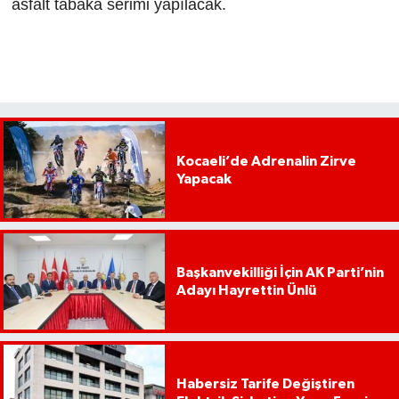
asfalt tabaka serimi yapılacak.
Kocaeli’de Adrenalin Zirve
Yapacak
Başkanvekilliği İçin AK Parti’nin
Adayı Hayrettin Ünlü
Habersiz Tarife Değiştiren