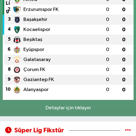
2
Erzurumspor FK
0
0
3
Başakşehir
0
0
4
Kocaelispor
0
0
5
Beşiktaş
0
0
6
Eyüpspor
0
0
7
Galatasaray
0
0
8
Çorum FK
0
0
9
Gaziantep FK
0
0
10
Alanyaspor
0
0
Detaylar için tıklayın
Süper Lig Fikstür