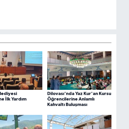
lediyesi
Dilovası'nda Yaz Kur'an Kursu
ne İlk Yardım
Öğrencilerine Anlamlı
Kahvaltı Buluşması