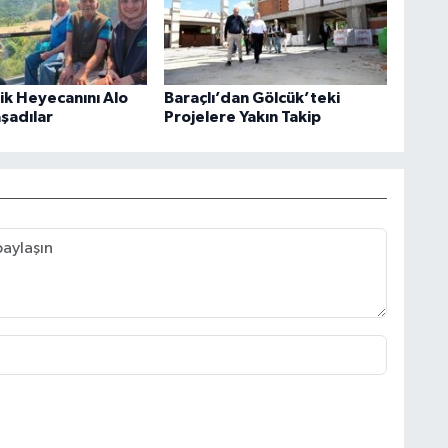
rik Heyecanını Alo
Baraçlı’dan Gölcük’teki
aşadılar
Projelere Yakın Takip