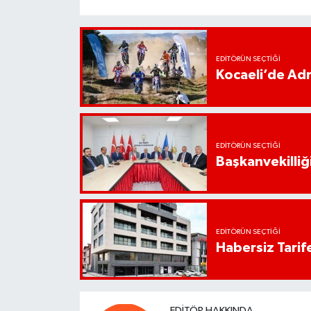
EDITÖRÜN SEÇTIĞI
Kocaeli’de Adr
EDITÖRÜN SEÇTIĞI
Başkanvekilliği
EDITÖRÜN SEÇTIĞI
Habersiz Tarife
EDITÖR HAKKINDA