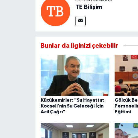
TE Bilişim
Bunlar da ilginizi çekebilir
Küçükemirler: "Su Hayattır:
Gölcük Be
Kocaeli’nin Su Geleceği İçin
Personeli
Acil Çağrı"
Eğitimi