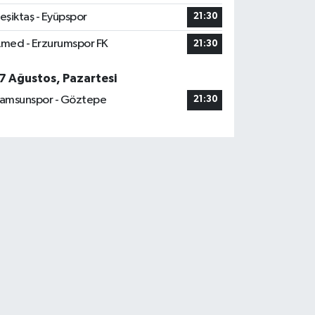
eşiktaş - Eyüpspor
21:30
med - Erzurumspor FK
21:30
7 Ağustos, Pazartesi
amsunspor - Göztepe
21:30