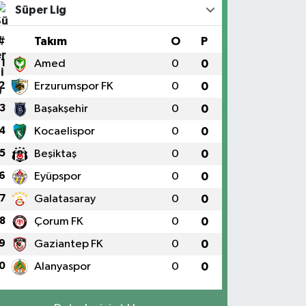
Süper Lig
#
Takım
O
P
1
Amed
0
0
2
Erzurumspor FK
0
0
3
Başakşehir
0
0
4
Kocaelispor
0
0
5
Beşiktaş
0
0
6
Eyüpspor
0
0
7
Galatasaray
0
0
8
Çorum FK
0
0
9
Gaziantep FK
0
0
0
Alanyaspor
0
0