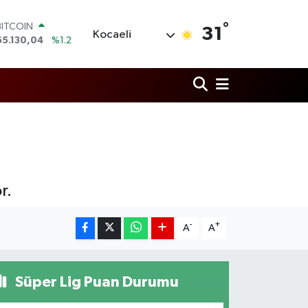
BITCOIN
°
31
Kocaeli
65.130,04
%1.2
DOLAR
47,7069
%0.17
EURO
55,0265
%0.01
STERLİN
64,1897
%0.02
GRAM ALTIN
6618.49
%2.12
BİST100
13.887
%64
r.
-
+
A
A
Süper Lig Puan Durumu