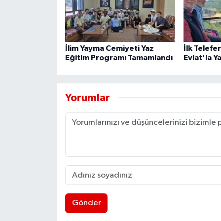
İlim Yayma Cemiyeti Yaz
İlk Telefe
Eğitim Programı Tamamlandı
Evlat’la Y
Yorumlar
Gönder