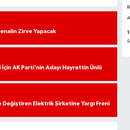
B
A
enalin Zirve Yapacak
1
S
 İçin AK Parti’nin Adayı Hayrettin Ünlü
 Değiştiren Elektrik Şirketine Yargı Freni