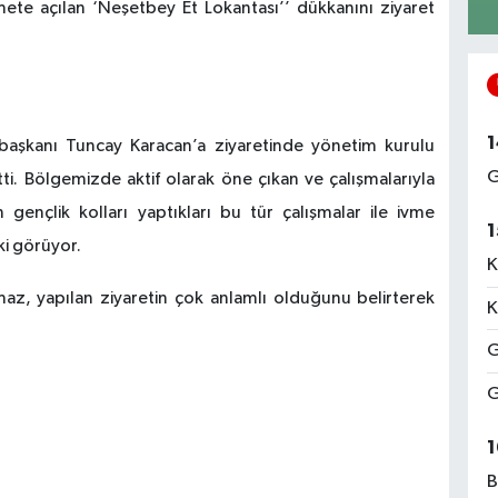
ete açılan ‘Neşetbey Et Lokantası’’ dükkanını ziyaret
1
ı başkanı Tuncay Karacan’a ziyaretinde yönetim kurulu
G
ti. Bölgemizde aktif olarak öne çıkan ve çalışmalarıyla
 gençlik kolları yaptıkları bu tür çalışmalar ile ivme
1
i görüyor.
K
lmaz, yapılan ziyaretin çok anlamlı olduğunu belirterek
K
G
G
1
B