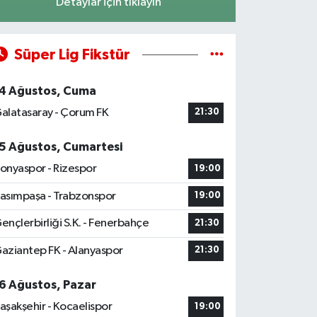
Detaylar için tıklayın
Süper Lig Fikstür
4 Ağustos, Cuma
alatasaray - Çorum FK
21:30
5 Ağustos, Cumartesi
onyaspor - Rizespor
19:00
asımpaşa - Trabzonspor
19:00
ençlerbirliği S.K. - Fenerbahçe
21:30
aziantep FK - Alanyaspor
21:30
6 Ağustos, Pazar
aşakşehir - Kocaelispor
19:00