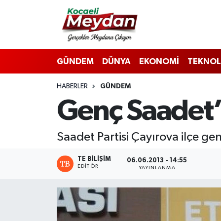
Nöbetçi Eczaneler
GÜNDEM
DÜNYA
EKONOMİ
TEKNOL
Hava Durumu
HABERLER
GÜNDEM
Trafik Durumu
Genç Saadet’i
Süper Lig Puan Durumu ve Fikstür
Saadet Partisi Çayırova ilçe gen
Tüm Manşetler
TE BILIŞIM
06.06.2013 - 14:55
Son Dakika Haberleri
EDITÖR
YAYINLANMA
Haber Arşivi