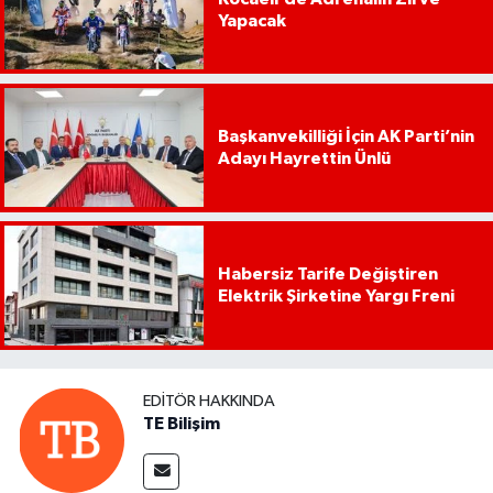
Yapacak
Başkanvekilliği İçin AK Parti’nin
Adayı Hayrettin Ünlü
Habersiz Tarife Değiştiren
Elektrik Şirketine Yargı Freni
EDITÖR HAKKINDA
TE Bilişim