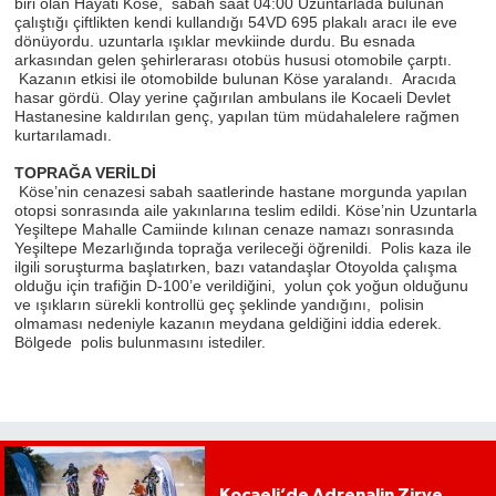
biri olan Hayati Köse, sabah saat 04:00 Uzuntarlada bulunan
çalıştığı çiftlikten kendi kullandığı 54VD 695 plakalı aracı ile eve
dönüyordu. uzuntarla ışıklar mevkiinde durdu. Bu esnada
arkasından gelen şehirlerarası otobüs hususi otomobile çarptı.
Kazanın etkisi ile otomobilde bulunan Köse yaralandı. Aracıda
hasar gördü. Olay yerine çağırılan ambulans ile Kocaeli Devlet
Hastanesine kaldırılan genç, yapılan tüm müdahalelere rağmen
kurtarılamadı.
TOPRAĞA VERİLDİ
Köse’nin cenazesi sabah saatlerinde hastane morgunda yapılan
otopsi sonrasında aile yakınlarına teslim edildi. Köse’nin Uzuntarla
Yeşiltepe Mahalle Camiinde kılınan cenaze namazı sonrasında
Yeşiltepe Mezarlığında toprağa verileceği öğrenildi. Polis kaza ile
ilgili soruşturma başlatırken, bazı vatandaşlar Otoyolda çalışma
olduğu için trafiğin D-100’e verildiğini, yolun çok yoğun olduğunu
ve ışıkların sürekli kontrollü geç şeklinde yandığını, polisin
olmaması nedeniyle kazanın meydana geldiğini iddia ederek.
Bölgede polis bulunmasını istediler.
Kocaeli’de Adrenalin Zirve