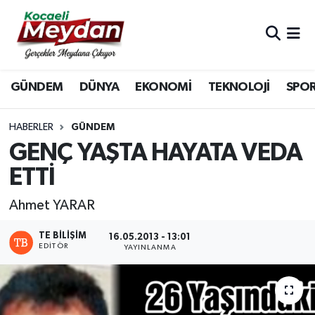
Nöbetçi Eczaneler
GÜNDEM
DÜNYA
EKONOMİ
TEKNOLOJİ
SPO
Hava Durumu
Trafik Durumu
HABERLER
GÜNDEM
GENÇ YAŞTA HAYATA VEDA
Süper Lig Puan Durumu ve Fikstür
ETTİ
Tüm Manşetler
Ahmet YARAR
Son Dakika Haberleri
TE BILIŞIM
16.05.2013 - 13:01
EDITÖR
YAYINLANMA
Haber Arşivi