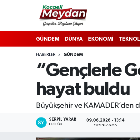
Nöbetçi Eczaneler
GÜNDEM
DÜNYA
EKONOMİ
TEKNOL
Hava Durumu
HABERLER
GÜNDEM
Trafik Durumu
“Gençlerle Ge
Süper Lig Puan Durumu ve Fikstür
hayat buldu
Tüm Manşetler
Son Dakika Haberleri
Büyükşehir ve KAMADER’den doğa
Haber Arşivi
SERPİL YARAR
09.06.2026 - 13:14
EDITÖR
YAYINLANMA