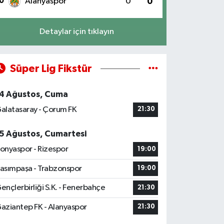
0
Alanyaspor
0
0
Detaylar için tıklayın
Süper Lig Fikstür
4 Ağustos, Cuma
alatasaray - Çorum FK
21:30
5 Ağustos, Cumartesi
onyaspor - Rizespor
19:00
asımpaşa - Trabzonspor
19:00
ençlerbirliği S.K. - Fenerbahçe
21:30
aziantep FK - Alanyaspor
21:30