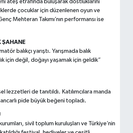
aynı ateş etrafında buluşarak dostluklarını
iklerde çocuklar için düzenlenen oyun ve
 Genç Mehteran Takımı’nın performansı ise
K ŞAHANE
atör balıkçı yarıştı. Yarışmada balık
ık için değil, doğayı yaşamak için geldik”
l lezzetleri de tanıtıldı. Katılımcılara manda
ancarlı pide büyük beğeni topladı.
U
kurumları, sivil toplum kuruluşları ve Türkiye’nin
tıldığı festival, hediyeler ve çeşitli