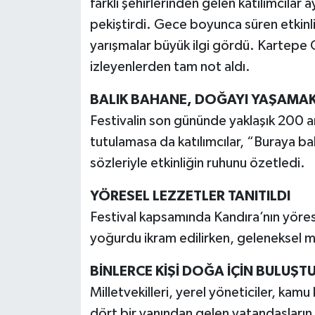
farklı şehirlerinden gelen katılımcılar 
pekiştirdi. Gece boyunca süren etkinl
yarışmalar büyük ilgi gördü. Kartepe
izleyenlerden tam not aldı.
BALIK BAHANE, DOĞAYI YAŞAMA
Festivalin son gününde yaklaşık 200 am
tutulamasa da katılımcılar, “Buraya bal
sözleriyle etkinliğin ruhunu özetledi.
YÖRESEL LEZZETLER TANITILDI
Festival kapsamında Kandıra’nın yörese
yoğurdu ikram edilirken, geleneksel m
BİNLERCE KİŞİ DOĞA İÇİN BULUŞT
Milletvekilleri, yerel yöneticiler, kamu 
dört bir yanından gelen vatandaşların ka