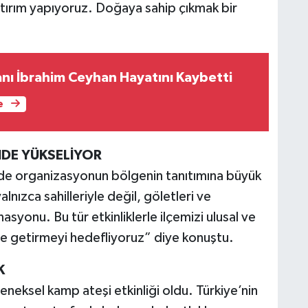
atırım yapıyoruz. Doğaya sahip çıkmak bir
sanı İbrahim Ceyhan Hayatını Kaybetti
e
DE YÜKSELİYOR
de organizasyonun bölgenin tanıtımına büyük
alnızca sahilleriyle değil, göletleri ve
syonu. Bu tür etkinliklerle ilçemizi ulusal ve
le getirmeyi hedefliyoruz” diye konuştu.
K
leneksel kamp ateşi etkinliği oldu. Türkiye’nin