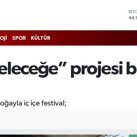
DO
47,
EU
55,
STE
OJİ
SPOR
KÜLTÜR
64,
GRA
666
BİS
leceğe” projesi b
13.
BIT
64.
yla iç içe festival;