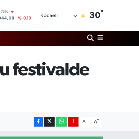
°
LAR
30
Kocaeli
7436
%0.18
RO
2510
%0.32
RLİN
4811
%0.38
M ALTIN
0.55
%0.03
T100
u festivalde
779
%-14
COIN
944,08
%-0.18
-
+
A
A