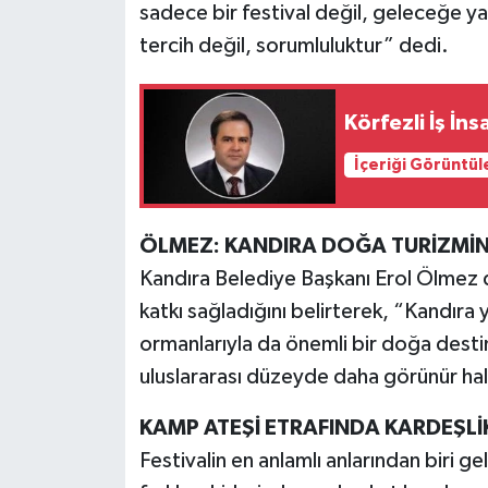
sadece bir festival değil, geleceğe y
tercih değil, sorumluluktur” dedi.
Körfezli İş İn
İçeriği Görüntül
ÖLMEZ: KANDIRA DOĞA TURİZMİN
Kandıra Belediye Başkanı Erol Ölmez 
katkı sağladığını belirterek, “Kandıra y
ormanlarıyla da önemli bir doğa destina
uluslararası düzeyde daha görünür ha
KAMP ATEŞİ ETRAFINDA KARDEŞLİ
Festivalin en anlamlı anlarından biri ge