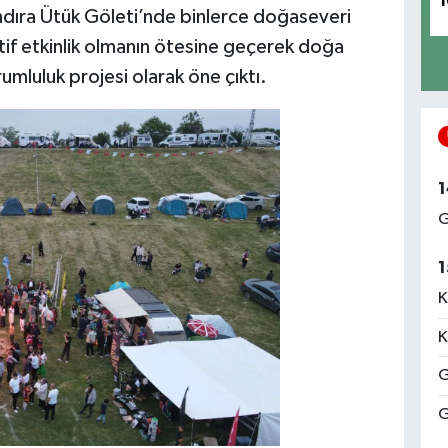
1
dıra Ütük Göleti’nde binlerce doğaseveri
rtif etkinlik olmanın ötesine geçerek doğa
rumluluk projesi olarak öne çıktı.
1
G
1
K
K
G
G