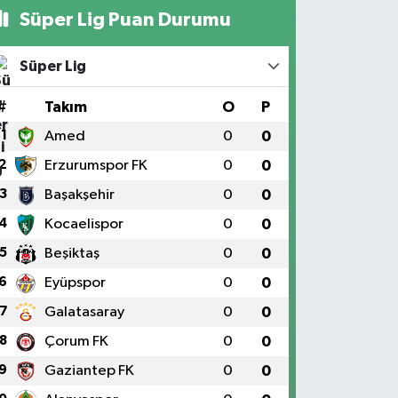
Süper Lig Puan Durumu
Süper Lig
#
Takım
O
P
1
Amed
0
0
2
Erzurumspor FK
0
0
3
Başakşehir
0
0
4
Kocaelispor
0
0
5
Beşiktaş
0
0
6
Eyüpspor
0
0
7
Galatasaray
0
0
8
Çorum FK
0
0
9
Gaziantep FK
0
0