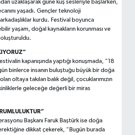
ndan uzaklaşarak güne kuş sesleriyle başlarken,
anını yaşadı. Gençler teknoloji
arkadaşlıklar kurdu. Festival boyunca
lebilir yaşam, doğal kaynakların korunması ve
 oluşturuldu.
KIYORUZ”
tivalin kapanışında yaptığı konuşmada, “18
ugün binlerce insanın buluştuğu büyük bir doğa
lan oltaya takılan balık değil, çocuklarımızın
nliklerle geleceğe değerli bir miras
ORUMLULUKTUR”
derasyonu Başkanı Faruk Baştürk ise doğa
 gerektiğine dikkat çekerek, “Bugün burada