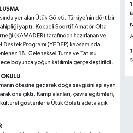
1
ULUŞMA
B
asında yer alan Ütük Göleti, Türkiye’nin dört bir
B
ahipliği yaptı. Kocaeli Sportif Amatör Olta
erneği (KAMADER) tarafından hazırlanan ve
A
rel Destek Programı (YEDEP) kapsamında
1
lenen 18. Geleneksel Turna ve Tatlısu
S
gece boyunca yoğun katılımla gerçekleştirildi.
 OKULU
 olmanın ötesine geçerek doğa sevgisini aşılayan
arak öne çıktı. Kamp alanları, çevre eğitimleri,
 kültürel gösterilerle Ütük Göleti adeta açık
R