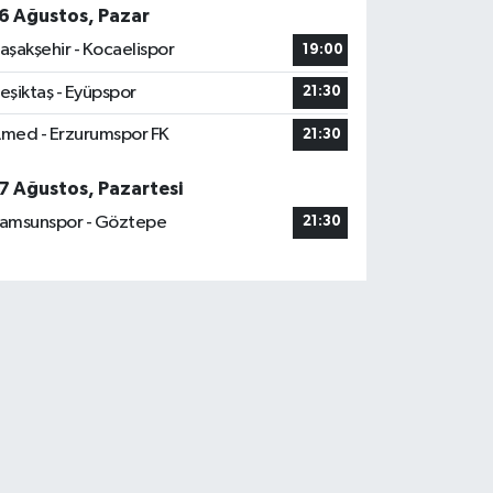
6 Ağustos, Pazar
aşakşehir - Kocaelispor
19:00
eşiktaş - Eyüpspor
21:30
med - Erzurumspor FK
21:30
7 Ağustos, Pazartesi
amsunspor - Göztepe
21:30