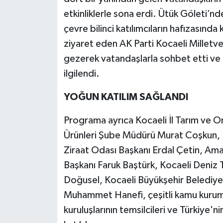
etkinliklerle sona erdi. Ütük Göleti’n
çevre bilinci katılımcıların hafızasında 
ziyaret eden AK Parti Kocaeli Milletvek
gezerek vatandaşlarla sohbet etti ve e
ilgilendi.
YOĞUN KATILIM SAĞLANDI
Programa ayrıca Kocaeli İl Tarım ve O
Ürünleri Şube Müdürü Murat Coşkun, 
Ziraat Odası Başkanı Erdal Çetin, Ama
Başkanı Faruk Baştürk, Kocaeli Deniz
Doğusel, Kocaeli Büyükşehir Belediyes
Muhammet Hanefi, çeşitli kamu kurumla
kuruluşlarının temsilcileri ve Türkiye'n