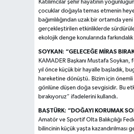
Katılımcılar şehir hayatının yoğunluğu
çocuklar doğayla temas etmenin heyec
bağımlılığından uzak bir ortamda yeni 
gerçekleştirilen etkinliklerde sürdürü
ekolojik denge konularında farkındalık
SOYKAN: “GELECEĞE MİRAS BIRA
KAMADER Başkanı Mustafa Soykan, fes
yıl önce küçük bir hayalle başladık, b
hareketine dönüştü. Bizim için önemli o
gönlüne düşen doğa sevgisidir. Bu etki
bırakıyoruz” ifadelerini kullandı.
BAŞTÜRK: “DOĞAYI KORUMAK S
Amatör ve Sportif Olta Balıkçılığı Fe
bilincinin küçük yaşta kazandırılması