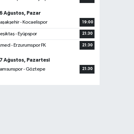
6 Ağustos, Pazar
aşakşehir - Kocaelispor
19:00
eşiktaş - Eyüpspor
21:30
med - Erzurumspor FK
21:30
7 Ağustos, Pazartesi
amsunspor - Göztepe
21:30