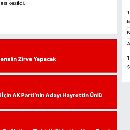
ası kesildi.
1
B
B
A
1
enalin Zirve Yapacak
S
 İçin AK Parti’nin Adayı Hayrettin Ünlü