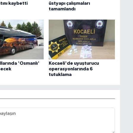
tını kaybetti
üstyapı çalışmaları
tamamlandı
llarında 'Osmanlı'
Kocaeli'de uyuşturucu
secek
operasyonlarında 6
tutuklama