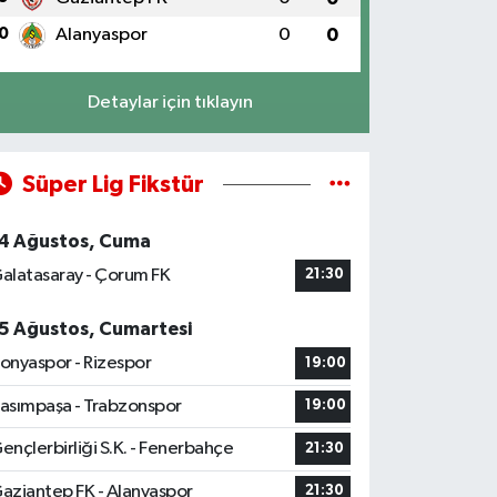
0
Alanyaspor
0
0
Detaylar için tıklayın
Süper Lig Fikstür
4 Ağustos, Cuma
alatasaray - Çorum FK
21:30
5 Ağustos, Cumartesi
onyaspor - Rizespor
19:00
asımpaşa - Trabzonspor
19:00
ençlerbirliği S.K. - Fenerbahçe
21:30
aziantep FK - Alanyaspor
21:30