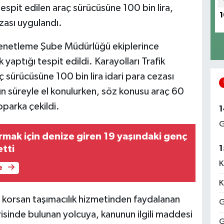
tespit edilen araç sürücüsüne 100 bin lira,
1
ezası uygulandı.
Denetleme Şube Müdürlüğü ekiplerince
 yaptığı tespit edildi. Karayolları Trafik
ç sürücüsüne 100 bin lira idari para cezası
n süreyle el konulurken, söz konusu araç 60
oparka çekildi.
1
G
rmak için denize giren 19 yaşındaki genç
etti
1
K
e
K
korsan taşımacılık hizmetinden faydalanan
G
risinde bulunan yolcuya, kanunun ilgili maddesi
G