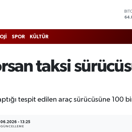
BIT
64.
DO
47,
EU
OJİ
SPOR
KÜLTÜR
55,
STE
64,
GRA
rsan taksi sürücü
666
BİS
13.
ptığı tespit edilen araç sürücüsüne 100 bin 
06.2026 - 13:25
GÜNCELLEME