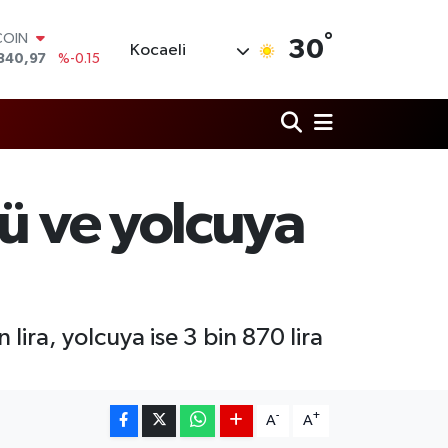
COIN
°
30
840,97
%-0.15
Kocaeli
LAR
7436
%0.18
RO
2510
%0.32
RLİN
4811
%0.38
M ALTIN
sü ve yolcuya
0.55
%0
T100
779
%-14
lira, yolcuya ise 3 bin 870 lira
-
+
A
A