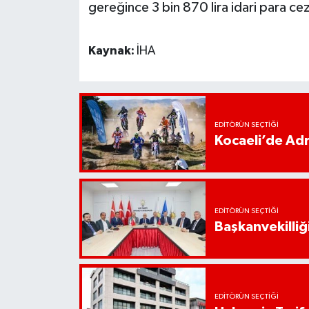
gereğince 3 bin 870 lira idari para cez
Kaynak:
İHA
EDITÖRÜN SEÇTIĞI
Kocaeli’de Adr
EDITÖRÜN SEÇTIĞI
Başkanvekilliği
EDITÖRÜN SEÇTIĞI