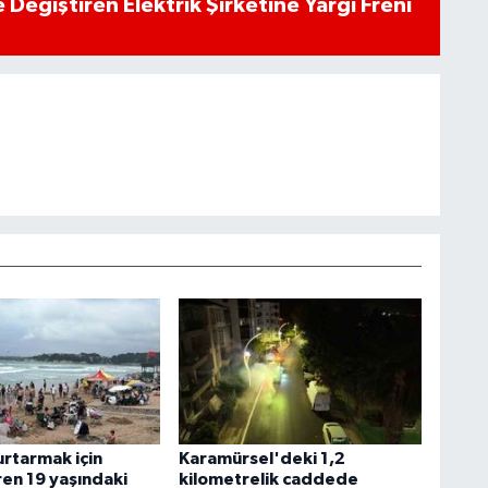
 Değiştiren Elektrik Şirketine Yargı Freni
urtarmak için
Karamürsel'deki 1,2
ren 19 yaşındaki
kilometrelik caddede