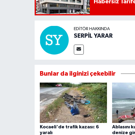
Habersiz Tarife
EDITÖR HAKKINDA
SERPİL YARAR
Bunlar da ilginizi çekebilir
Kocaeli'de trafik kazası: 6
Ablasını k
yaralı
denize gi