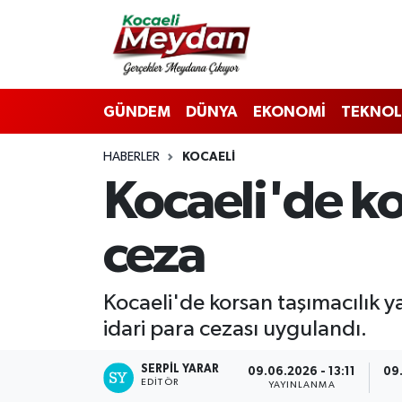
Nöbetçi Eczaneler
GÜNDEM
DÜNYA
EKONOMİ
TEKNOL
Hava Durumu
HABERLER
KOCAELI
Trafik Durumu
Kocaeli'de ko
Süper Lig Puan Durumu ve Fikstür
ceza
Tüm Manşetler
Son Dakika Haberleri
Kocaeli'de korsan taşımacılık ya
idari para cezası uygulandı.
Haber Arşivi
SERPİL YARAR
09.06.2026 - 13:11
09.
EDITÖR
YAYINLANMA