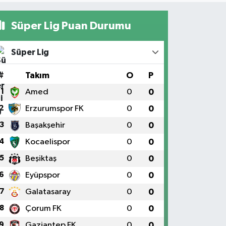
Süper Lig Puan Durumu
Süper Lig
#
Takım
O
P
1
Amed
0
0
2
Erzurumspor FK
0
0
3
Başakşehir
0
0
4
Kocaelispor
0
0
5
Beşiktaş
0
0
6
Eyüpspor
0
0
7
Galatasaray
0
0
8
Çorum FK
0
0
9
Gaziantep FK
0
0