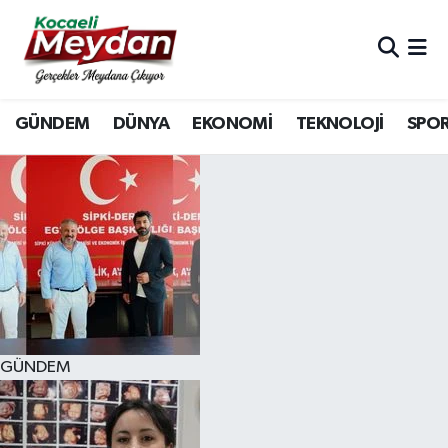
Nöbetçi Eczaneler
GÜNDEM
DÜNYA
EKONOMİ
TEKNOLOJİ
SPO
Hava Durumu
Trafik Durumu
Süper Lig Puan Durumu ve Fikstür
Tüm Manşetler
Son Dakika Haberleri
GÜNDEM
Haber Arşivi