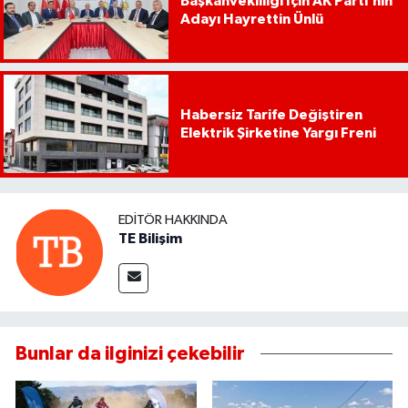
Başkanvekilliği İçin AK Parti’nin
Adayı Hayrettin Ünlü
Habersiz Tarife Değiştiren
Elektrik Şirketine Yargı Freni
EDITÖR HAKKINDA
TE Bilişim
Bunlar da ilginizi çekebilir