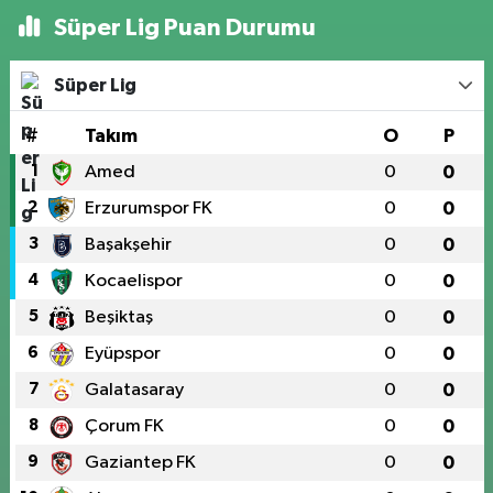
Süper Lig Puan Durumu
Süper Lig
#
Takım
O
P
1
Amed
0
0
2
Erzurumspor FK
0
0
3
Başakşehir
0
0
4
Kocaelispor
0
0
5
Beşiktaş
0
0
6
Eyüpspor
0
0
7
Galatasaray
0
0
8
Çorum FK
0
0
9
Gaziantep FK
0
0