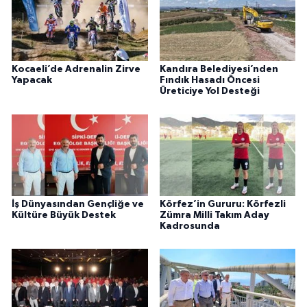
Kocaeli’de Adrenalin Zirve
Kandıra Belediyesi’nden
Yapacak
Fındık Hasadı Öncesi
Üreticiye Yol Desteği
İş Dünyasından Gençliğe ve
Körfez’in Gururu: Körfezli
Kültüre Büyük Destek
Zümra Milli Takım Aday
Kadrosunda