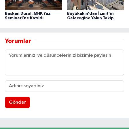
Başkan Durul, MHK Yaz
Büyükakın’dan İzmit’in
Semineri’ne Katıldı
Geleceğine Yakın Takip
Yorumlar
Gönder