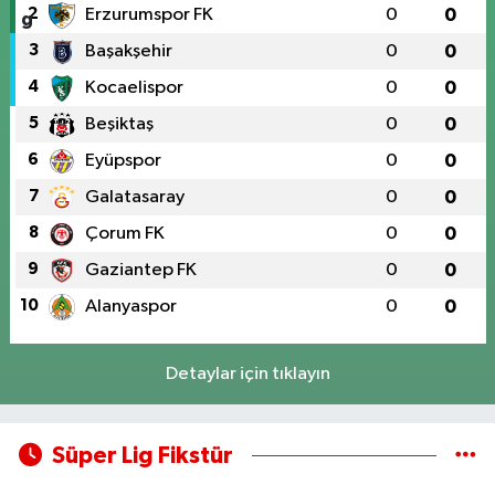
2
Erzurumspor FK
0
0
3
Başakşehir
0
0
4
Kocaelispor
0
0
5
Beşiktaş
0
0
6
Eyüpspor
0
0
7
Galatasaray
0
0
8
Çorum FK
0
0
9
Gaziantep FK
0
0
10
Alanyaspor
0
0
Detaylar için tıklayın
Süper Lig Fikstür