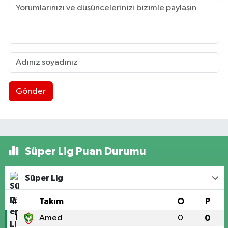
Gönder
Süper Lig Puan Durumu
Süper Lig
#
Takım
O
P
1
Amed
0
0