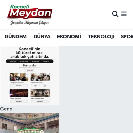
Nöbetçi Eczaneler
GÜNDEM
DÜNYA
EKONOMİ
TEKNOLOJİ
SPO
Hava Durumu
Trafik Durumu
Süper Lig Puan Durumu ve Fikstür
Tüm Manşetler
Son Dakika Haberleri
Genel
Haber Arşivi