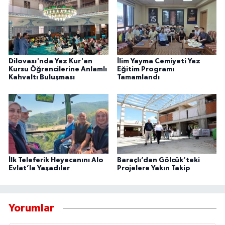
Dilovası'nda Yaz Kur'an
İlim Yayma Cemiyeti Yaz
Kursu Öğrencilerine Anlamlı
Eğitim Programı
Kahvaltı Buluşması
Tamamlandı
İlk Teleferik Heyecanını Alo
Baraçlı’dan Gölcük’teki
Evlat’la Yaşadılar
Projelere Yakın Takip
Yorumlar