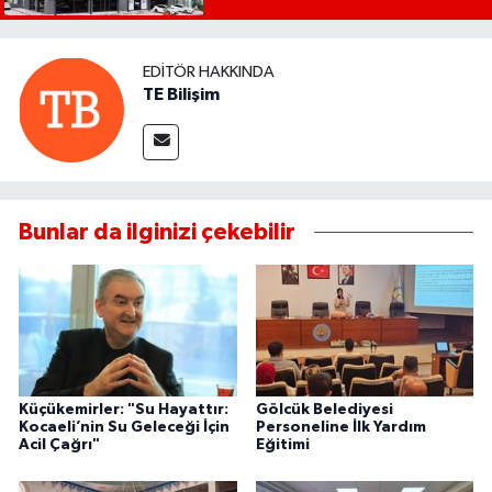
EDITÖR HAKKINDA
TE Bilişim
Bunlar da ilginizi çekebilir
Küçükemirler: "Su Hayattır:
Gölcük Belediyesi
Kocaeli’nin Su Geleceği İçin
Personeline İlk Yardım
Acil Çağrı"
Eğitimi