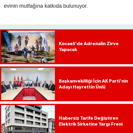
evinin mutfağına katkıda bulunuyor.
Kocaeli’de Adrenalin Zirve
Yapacak
Başkanvekilliği İçin AK Parti’nin
Adayı Hayrettin Ünlü
Habersiz Tarife Değiştiren
Elektrik Şirketine Yargı Freni