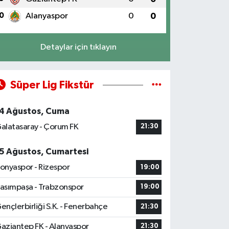
0
Alanyaspor
0
0
Detaylar için tıklayın
Süper Lig Fikstür
4 Ağustos, Cuma
alatasaray - Çorum FK
21:30
5 Ağustos, Cumartesi
onyaspor - Rizespor
19:00
asımpaşa - Trabzonspor
19:00
ençlerbirliği S.K. - Fenerbahçe
21:30
aziantep FK - Alanyaspor
21:30