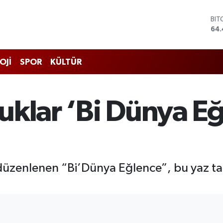
DO
47
EU
55
STE
OJİ
SPOR
KÜLTÜR
64
GRA
651
BİS
uklar ‘Bi Dünya E
13.
BIT
64.
düzenlenen “Bi’Dünya Eğlence”, bu yaz ta