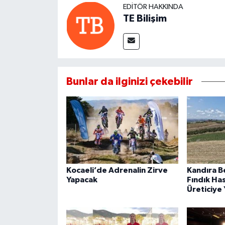
EDITÖR HAKKINDA
TE Bilişim
Bunlar da ilginizi çekebilir
Kocaeli’de Adrenalin Zirve
Kandıra B
Yapacak
Fındık Ha
Üreticiye 