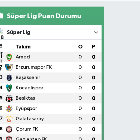
Süper Lig Puan Durumu
Süper Lig
#
Takım
O
P
1
Amed
0
0
2
Erzurumspor FK
0
0
3
Başakşehir
0
0
4
Kocaelispor
0
0
5
Beşiktaş
0
0
6
Eyüpspor
0
0
7
Galatasaray
0
0
8
Çorum FK
0
0
9
Gaziantep FK
0
0