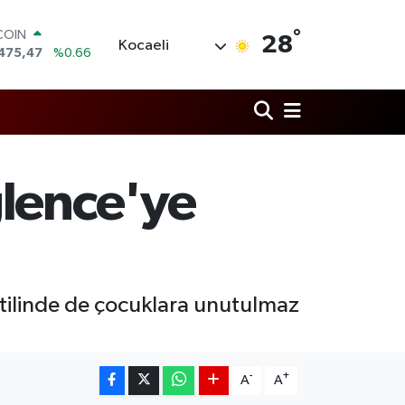
°
LAR
28
Kocaeli
,5986
%0.06
RO
,0700
%0.1
RLİN
,2438
%0.21
M ALTIN
8.23
%0.39
T100
ğlence'ye
703
%0
COIN
475,47
%0.66
tilinde de çocuklara unutulmaz
-
+
A
A