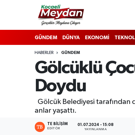
Nöbetçi Eczaneler
GÜNDEM
DÜNYA
EKONOMİ
TEKNOL
Hava Durumu
HABERLER
GÜNDEM
Trafik Durumu
Gölcüklü Çoc
Süper Lig Puan Durumu ve Fikstür
Doydu
Tüm Manşetler
Son Dakika Haberleri
Gölcük Belediyesi tarafından 
anlar yaşattı.
Haber Arşivi
TE BILIŞIM
01.07.2024 - 15:08
EDITÖR
YAYINLANMA