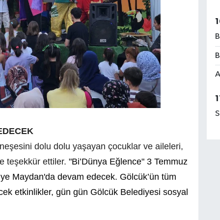
1
B
B
A
1
S
 EDECEK
z neşesini dolu dolu yaşayan çocuklar ve aileleri,
 teşekkür ettiler.
"Bi’Dünya Eğlence" 3 Temmuz
niye Maydan'da devam edecek. Gölcük’ün tüm
k etkinlikler, gün gün Gölcük Belediyesi sosyal