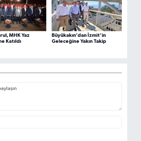
rul, MHK Yaz
Büyükakın’dan İzmit’in
e Katıldı
Geleceğine Yakın Takip