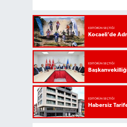
EDITÖRÜN SEÇTIĞI
Kocaeli’de Adr
EDITÖRÜN SEÇTIĞI
Başkanvekilliği
EDITÖRÜN SEÇTIĞI
Habersiz Tarife