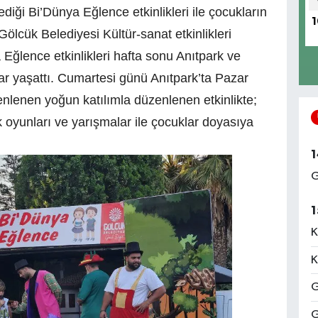
diği Bi’Dünya Eğlence etkinlikleri ile çocukların
1
lcük Belediyesi Kültür-sanat etkinlikleri
lence etkinlikleri hafta sonu Anıtpark ve
ar yaşattı. Cumartesi günü Anıtpark’ta Pazar
nlenen yoğun katılımla düzenlenen etkinlikte;
uk oyunları ve yarışmalar ile çocuklar doyasıya
1
G
1
K
K
G
G