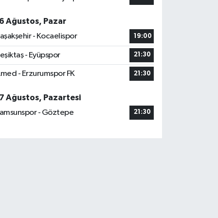
6 Ağustos, Pazar
aşakşehir - Kocaelispor
19:00
eşiktaş - Eyüpspor
21:30
med - Erzurumspor FK
21:30
7 Ağustos, Pazartesi
amsunspor - Göztepe
21:30