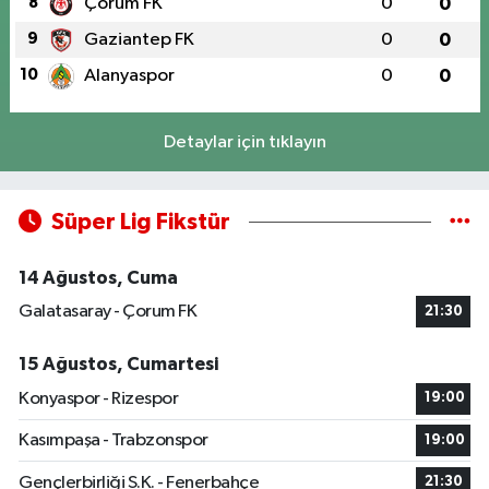
8
Çorum FK
0
0
9
Gaziantep FK
0
0
10
Alanyaspor
0
0
Detaylar için tıklayın
Süper Lig Fikstür
14 Ağustos, Cuma
Galatasaray - Çorum FK
21:30
15 Ağustos, Cumartesi
Konyaspor - Rizespor
19:00
Kasımpaşa - Trabzonspor
19:00
Gençlerbirliği S.K. - Fenerbahçe
21:30