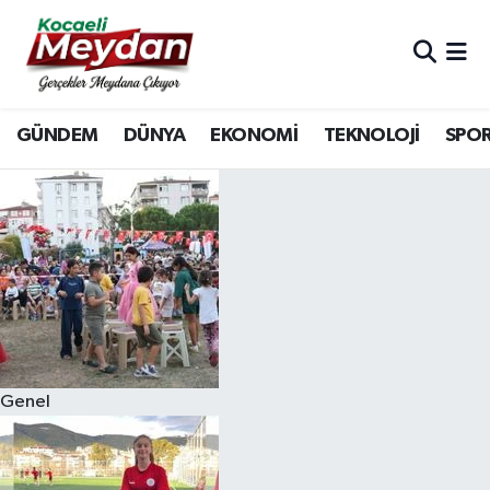
Nöbetçi Eczaneler
GÜNDEM
DÜNYA
EKONOMİ
TEKNOLOJİ
SPO
Hava Durumu
Trafik Durumu
Süper Lig Puan Durumu ve Fikstür
Tüm Manşetler
Son Dakika Haberleri
Genel
Haber Arşivi