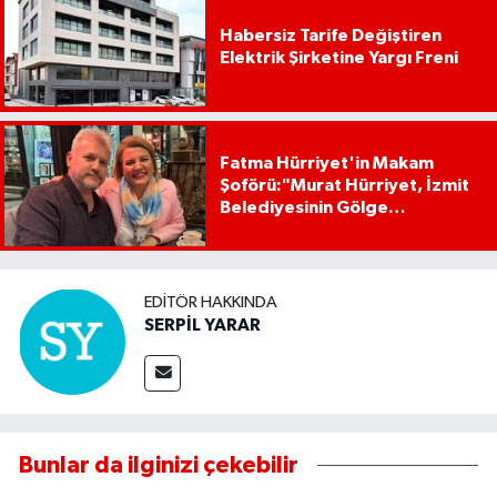
Habersiz Tarife Değiştiren
Elektrik Şirketine Yargı Freni
Fatma Hürriyet'in Makam
Şoförü:"Murat Hürriyet, İzmit
Belediyesinin Gölge
Başkanıdır"
EDITÖR HAKKINDA
SERPİL YARAR
Bunlar da ilginizi çekebilir