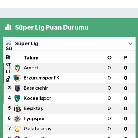
Süper Lig Puan Durumu
Süper Lig
#
Takım
O
P
1
Amed
0
0
2
Erzurumspor FK
0
0
3
Başakşehir
0
0
4
Kocaelispor
0
0
5
Beşiktaş
0
0
6
Eyüpspor
0
0
7
Galatasaray
0
0