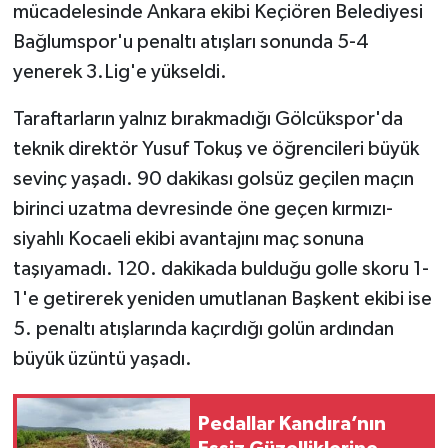
mücadelesinde Ankara ekibi Keçiören Belediyesi
Bağlumspor'u penaltı atışları sonunda 5-4
yenerek 3.Lig'e yükseldi.
Taraftarların yalnız bırakmadığı Gölcükspor'da
teknik direktör Yusuf Tokuş ve öğrencileri büyük
sevinç yaşadı. 90 dakikası golsüz geçilen maçın
birinci uzatma devresinde öne geçen kırmızı-
siyahlı Kocaeli ekibi avantajını maç sonuna
taşıyamadı. 120. dakikada bulduğu golle skoru 1-
1'e getirerek yeniden umutlanan Başkent ekibi ise
5. penaltı atışlarında kaçırdığı golün ardından
büyük üzüntü yaşadı.
Pedallar Kandıra’nın