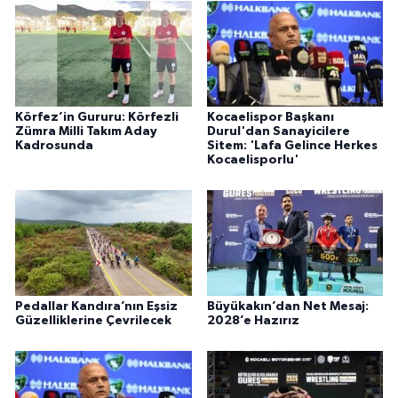
Körfez’in Gururu: Körfezli
Kocaelispor Başkanı
Zümra Milli Takım Aday
Durul'dan Sanayicilere
Kadrosunda
Sitem: 'Lafa Gelince Herkes
Kocaelisporlu'
Pedallar Kandıra’nın Eşsiz
Büyükakın’dan Net Mesaj:
Güzelliklerine Çevrilecek
2028’e Hazırız