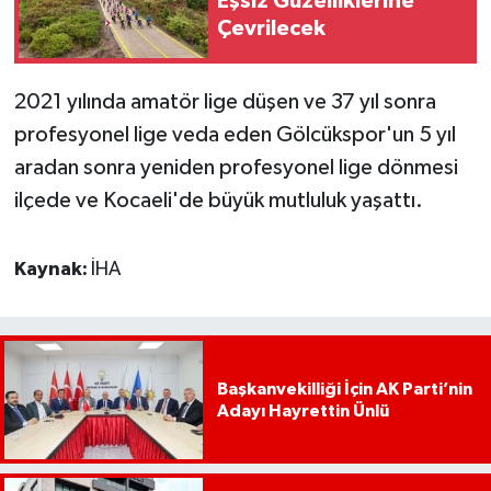
Eşsiz Güzelliklerine
Çevrilecek
2021 yılında amatör lige düşen ve 37 yıl sonra
profesyonel lige veda eden Gölcükspor'un 5 yıl
aradan sonra yeniden profesyonel lige dönmesi
ilçede ve Kocaeli'de büyük mutluluk yaşattı.
Kaynak:
İHA
Başkanvekilliği İçin AK Parti’nin
Adayı Hayrettin Ünlü