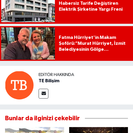
Habersiz Tarife Değiştiren
Elektrik Şirketine Yargı Freni
Fatma Hürriyet'in Makam
Şoförü:"Murat Hürriyet, İzmit
Belediyesinin Gölge
Başkanıdır"
EDITÖR HAKKINDA
TE Bilişim
Bunlar da ilginizi çekebilir