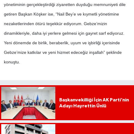
yönetiminin gerçekleştirdiği ziyaretten duyduğu memnuniyeti dile
getiren Başkan Köşker ise, “Nail Bey’e ve kıymetli yönetimine
nezaketlerinden ötürü teşekkür ediyorum. Gebze’mizin
dinamikleriyle, daha iyi yerlere gelmesi için gayret sarf ediyoruz.
Yeni dönemde de birlik, beraberlik, uyum ve işbirliği içerisinde
Gebze’mize katkılar ve yeni hizmet edeceğiz inşallah” şeklinde
konuştu.
Başkanvekilliği İçin AK Parti’nin
Adayı Hayrettin Ünlü