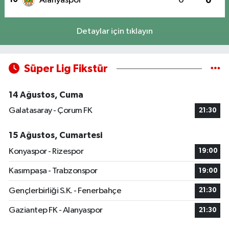
Alanyaspor
0
0
Detaylar için tıklayın
Süper Lig Fikstür
14 Ağustos, Cuma
Galatasaray - Çorum FK
21:30
15 Ağustos, Cumartesi
Konyaspor - Rizespor
19:00
Kasımpaşa - Trabzonspor
19:00
Gençlerbirliği S.K. - Fenerbahçe
21:30
Gaziantep FK - Alanyaspor
21:30