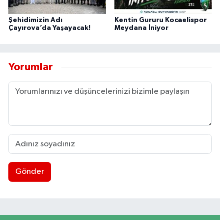
Şehidimizin Adı
Kentin Gururu Kocaelispor
Çayırova’da Yaşayacak!
Meydana İniyor
Yorumlar
Gönder