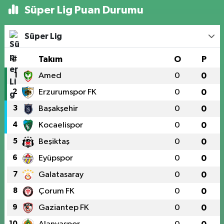
Süper Lig Puan Durumu
Süper Lig
#
Takım
O
P
1
Amed
0
0
2
Erzurumspor FK
0
0
3
Başakşehir
0
0
4
Kocaelispor
0
0
5
Beşiktaş
0
0
6
Eyüpspor
0
0
7
Galatasaray
0
0
8
Çorum FK
0
0
9
Gaziantep FK
0
0
10