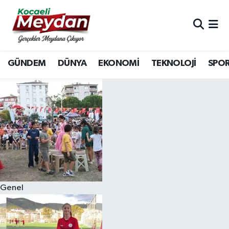
Nöbetçi Eczaneler
GÜNDEM
DÜNYA
EKONOMİ
TEKNOLOJİ
SPO
Hava Durumu
Trafik Durumu
Süper Lig Puan Durumu ve Fikstür
Tüm Manşetler
Son Dakika Haberleri
Genel
Haber Arşivi