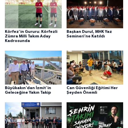
Körfez’in Gururu: Körfezli
Başkan Durul, MHK Yaz
Zümra Milli Takım Aday
Semineri’ne Katıldı
Kadrosunda
Büyükakın’dan İzmit’in
Can Güvenliği Eğitimi Her
Geleceğine Yakın Takip
Şeyden Önemli