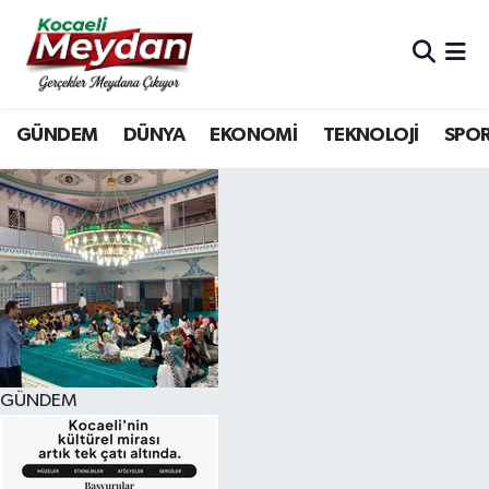
Nöbetçi Eczaneler
GÜNDEM
DÜNYA
EKONOMİ
TEKNOLOJİ
SPO
Hava Durumu
Trafik Durumu
Süper Lig Puan Durumu ve Fikstür
Tüm Manşetler
Son Dakika Haberleri
GÜNDEM
Haber Arşivi