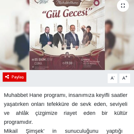
Paylaş
-
+
A
A
Muhabbet Hane programı, insanımıza keyifli saatler
yaşatırken onları tefekküre de sevk eden, seviyeli
ve ahlâk çizgimize riayet eden bir kültür
programıdır.
Mikail Şimşek’ in sunuculuğunu yaptığı