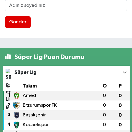
Gönder
Süper Lig Puan Durumu
Süper Lig
#
Takım
O
P
1
Amed
0
0
2
Erzurumspor FK
0
0
3
Başakşehir
0
0
4
Kocaelispor
0
0