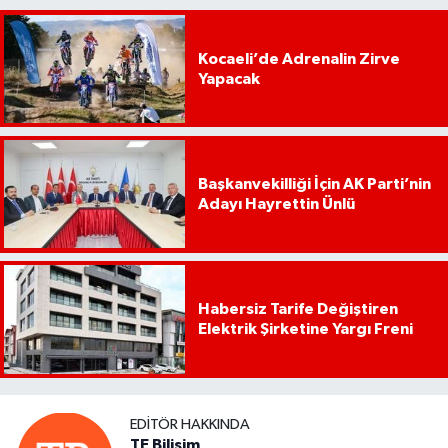
Kocaeli’de Adrenalin Zirve
Yapacak
Başkanvekilliği İçin AK Parti’nin
Adayı Hayrettin Ünlü
Habersiz Tarife Değiştiren
Elektrik Şirketine Yargı Freni
EDITÖR HAKKINDA
TE Bilişim