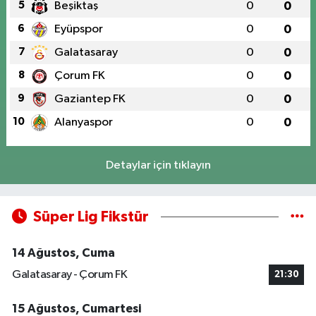
5
Beşiktaş
0
0
6
Eyüpspor
0
0
7
Galatasaray
0
0
8
Çorum FK
0
0
9
Gaziantep FK
0
0
10
Alanyaspor
0
0
Detaylar için tıklayın
Süper Lig Fikstür
14 Ağustos, Cuma
Galatasaray - Çorum FK
21:30
15 Ağustos, Cumartesi