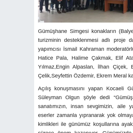
Gümüşhane Simgesi konakların (Balyem
turizminin desteklenmesi adlı proje d
yapımcısı İsmail Kahraman moderatö
Hatice Pala, Halime Çakmak, Elif At
Yılmaz,Engin Alpaslan, İlhan Çiçek, 
Çelik,Seyfettin Özdemir, Ekrem Meral katı
Açılış konuşmasını yapan Kocaeli G
Süleyman Olgun şöyle dedi “Gümüşh
sanatımızın, insan sevgimizin, aile 
eserler zamanla yıpranarak yok olmaya 
kimlikleri ile günümüz koşullarına ayak 
sürece önem kazanıyor. Günümüzde ta