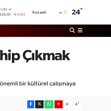
COIN
225,61
%-0.63
°
24
LAR
Kocaeli
7143
%0.16
RO
0317
%-0.02
RLİN
2463
%0.07
M ALTIN
0.40
%0.45
ahip Çıkmak
T100
799
%70
nemli bir kültürel çalışmaya
-
+
A
A