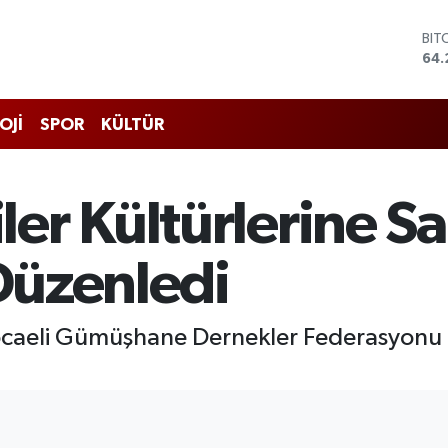
BIT
64.
DO
47,
EU
55,
OJİ
SPOR
KÜLTÜR
STE
64,
GRA
651
er Kültürlerine S
BİS
13.
 Düzenledi
ocaeli Gümüşhane Dernekler Federasyonu ö