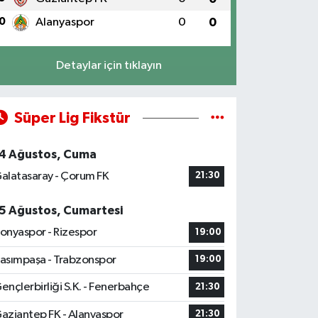
0
Alanyaspor
0
0
Detaylar için tıklayın
Süper Lig Fikstür
4 Ağustos, Cuma
alatasaray - Çorum FK
21:30
5 Ağustos, Cumartesi
onyaspor - Rizespor
19:00
asımpaşa - Trabzonspor
19:00
ençlerbirliği S.K. - Fenerbahçe
21:30
aziantep FK - Alanyaspor
21:30