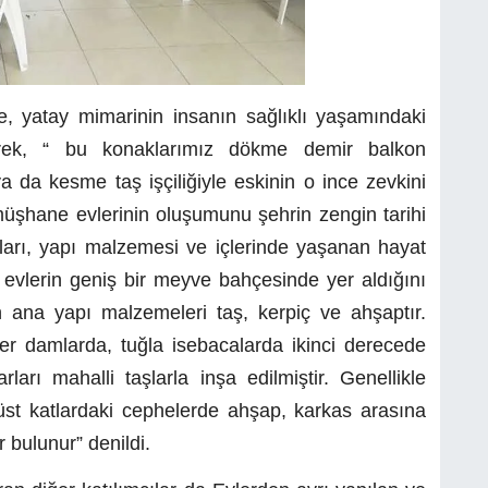
, yatay mimarinin insanın sağlıklı yaşamındaki
lerek, “ bu konaklarımız dökme demir balkon
a da kesme taş işçiliğiyle eskinin o ince zevkini
üşhane evlerinin oluşumunu şehrin zengin tarihi
artları, yapı malzemesi ve içlerinde yaşanan hayat
an evlerin geniş bir meyve bahçesinde yer aldığını
ın ana yapı malzemeleri taş, kerpiç ve ahşaptır.
er damlarda, tuğla isebacalarda ikinci derecede
arı mahalli taşlarla inşa edilmiştir. Genellikle
n üst katlardaki cephelerde ahşap, karkas arasına
r bulunur” denildi.