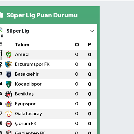
Süper Lig Puan Durumu
Süper Lig
#
Takım
O
P
1
Amed
0
0
2
Erzurumspor FK
0
0
3
Başakşehir
0
0
4
Kocaelispor
0
0
5
Beşiktaş
0
0
6
Eyüpspor
0
0
7
Galatasaray
0
0
8
Çorum FK
0
0
9
Gaziantep FK
0
0