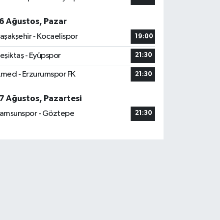
6 Ağustos, Pazar
aşakşehir - Kocaelispor
19:00
eşiktaş - Eyüpspor
21:30
med - Erzurumspor FK
21:30
7 Ağustos, Pazartesi
amsunspor - Göztepe
21:30