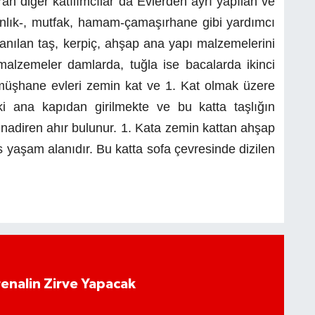
ran diğer katılımcılar da Evlerden ayrı yapılan ve
anlık-, mutfak, hamam-çamaşırhane gibi yardımcı
lanılan taş, kerpiç, ahşap ana yapı malzemelerini
 malzemeler damlarda, tuğla ise bacalarda ikinci
müşhane evleri zemin kat ve 1. Kat olmak üzere
aki ana kapıdan girilmekte ve bu katta taşlığın
a, nadiren ahır bulunur. 1. Kata zemin kattan ahşap
sas yaşam alanıdır. Bu katta sofa çevresinde dizilen
enalin Zirve Yapacak