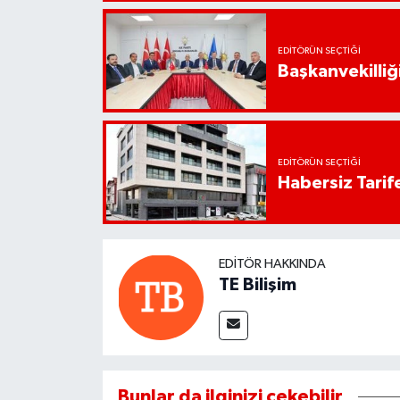
EDITÖRÜN SEÇTIĞI
Başkanvekilliği
EDITÖRÜN SEÇTIĞI
Habersiz Tarife
EDITÖR HAKKINDA
TE Bilişim
Bunlar da ilginizi çekebilir