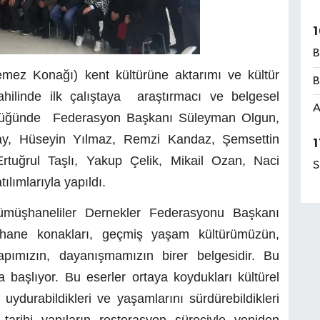
1
B
ez Konağı) kent kültürüne aktarımı ve kültür
B
ahilinde ilk çalıştaya araştırmacı ve belgesel
A
rlüğünde Federasyon Başkanı Süleyman Olgun,
ay, Hüseyin Yılmaz, Remzi Kandaz, Şemsettin
1
Ertuğrul Taşlı, Yakup Çelik, Mikail Ozan, Naci
S
lımlarıyla yapıldı.
ümüşhaneliler Dernekler Federasyonu Başkanı
ane konakları, geçmiş yaşam kültürümüzün,
yapımızın, dayanışmamızın birer belgesidir. Bu
başlıyor. Bu eserler ortaya koydukları kültürel
uydurabildikleri ve yaşamlarını sürdürebildikleri
rihi yapıların restorasyon süreciyle yeniden