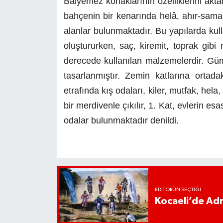
Balyemez konaklarının özelliklerini akta
bahçenin bir kenarında helâ, ahır-sam
alanlar bulunmaktadır. Bu yapılarda kul
oluştururken, saç, kiremit, toprak gibi
derecede kullanılan malzemelerdir. Gü
tasarlanmıştır. Zemin katlarına ortad
etrafında kış odaları, kiler, mutfak, hel
bir merdivenle çıkılır, 1. Kat, evlerin e
odalar bulunmaktadır denildi.
EDITÖRÜN SEÇTIĞI
Kocaeli’de Adr