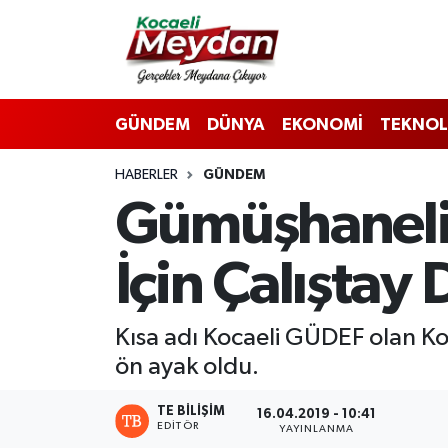
Nöbetçi Eczaneler
GÜNDEM
DÜNYA
EKONOMİ
TEKNOL
Hava Durumu
HABERLER
GÜNDEM
Trafik Durumu
Gümüşhanelil
Süper Lig Puan Durumu ve Fikstür
İçin Çalıştay
Tüm Manşetler
Son Dakika Haberleri
Kısa adı Kocaeli GÜDEF olan K
ön ayak oldu.
Haber Arşivi
TE BILIŞIM
16.04.2019 - 10:41
EDITÖR
YAYINLANMA