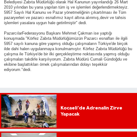
Belediyesi Zabıta Müdürlüğü olarak Hal Kanunun yayınlandığı 26 Mart
2010 yılından bu yana yapılan tüm iş ve işlemleri değerlendirmekteyiz.
5957 Sayılı Hal Kanunu ve Pazar yönetmeliğinin çıkartılması ile Tüm
pazaryerleri ve pazarcı esnafımız kayıt altına alınmış,devir ve tahsis
işlemleri yasalara uygun hale getirilmiştir" dedi.
PazarcılarFederasyonu Başkanı Mehmet Çakman ise yaptığı
konuşmada "Körfez Zabıta Müdürlüğümüzün Pazarcı esnafları ile ilgili
5957 sayılı kanuna göre yapmış olduğu çalışmaların Türkiye'de birçok
ilde dahi halen uygulanmaya konulmamıştır. Körfez Zabıta Müdürlüğü bu
çalışma ile Türkiye'de bir ilki gerçekleştirme noktasında yapmış olduğu
çalışmaları takdirle karşılıyorum. Zabıta Müdürü Cumali Gündoğdu ve
ekibine başlattıkları örnek çalışmalarından dolayı teşekkür
ediyorum."dedi.
Kocaeli’de Adrenalin Zirve
Yapacak