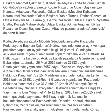
Başkanı Mehmet Çakman'ın, Körfez Belediyesi Zabıta Müdürü Cumali
Gündoğdu'ya yaptığı ziyarette KocaeliPazarcılar Odası Başkanı Erol
Kumsar, Adapazarı Pazarcılar Odası BaşkanıMuzaffer Kabacan,
Karamürsel Pazarcılar Odası Başkanı Yasin Turnalı, DerincePazarcılar
Odası Başkanı Ali Çakmakçı, Gebze Pazarcılar Odası Başkanı Ziyaettin
Erattır, Kocaeli Mahrukatçılar Odası BaşkanıOrhan Arguner, Körfez
Pazarcılar Odası Başkanı Özcan Altay ve pazarcılar adınaAdem İvak'
da hazır bulundu.
KörfezBelediyesi Zabıta Müdürü Gündoğdu ziyarette Pazarcılar
Federasyonu Başkanı Çakman'aKörfez ilçesinde kurulan açık ve kapalı
pazarlara yaptıkları uygulamalar ileilgili bilgi verdi. Gündoğdu
açıklamasında "İlçemiz sınırlarında toplam 20mahalle var. Haftada 14
Halk pazarımız kuruluyor. Açık ve kapalı pazarlarda Gümrükve Ticaret
Bakanlığını tarafından 26 Mart 2010 tarih ve 27533 sayılı
Resmigazetede yayınlanan 5957 sayılı "Sebze ve Meyveler İle Yeterli
Arz ve TalepDerinliği Bulunan Diğer Malların Ticaretinin Düzenlenmesi
Hakkında Kanunun" 7ve 15. Maddelerine istinaden çıkarılan 12 Temmuz
2012 tarih ve 28351 sayılıResmi Gazetede yayınlanan "Pazaryerleri
Hakkında Yönetmelik" ve 31 Aralık 2012tarih 28514 sayılı Resmi
Gazetede yayınlanan "Pazaryerleri HakkındaYönetmelikte Değişiklik
Yapılmasına Dair Yönetmelik" ile 11 Nisan 2013 tarih ve28615 sayılı
resmi gazetede yayınlanan 6455 sayılı gümrük kanunu ile
hükümlerikapsamında Pazaryerlerinin Denetim, Kontrol, Hazirun
Çalışması, Yer tahsisleri,Pazaryerlerinin ve Pazarcı esnafının
Faaliyetlerinin Yasal altyapısının oluşturulması bağlamında Körfez