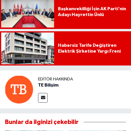
Başkanvekilliği İçin AK Parti’nin
Adayı Hayrettin Ünlü
Habersiz Tarife Değiştiren
Elektrik Şirketine Yargı Freni
EDITÖR HAKKINDA
TE Bilişim
Bunlar da ilginizi çekebilir