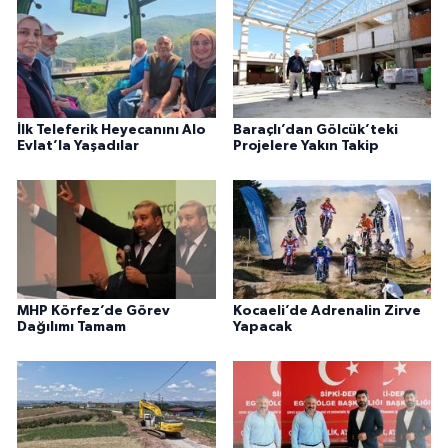
İlk Teleferik Heyecanını Alo
Baraçlı’dan Gölcük’teki
Evlat’la Yaşadılar
Projelere Yakın Takip
MHP Körfez’de Görev
Kocaeli’de Adrenalin Zirve
Dağılımı Tamam
Yapacak