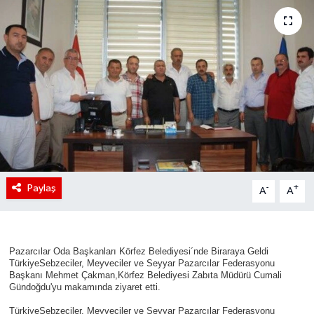
Paylaş
-
+
A
A
Pazarcılar Oda Başkanları Körfez Belediyesi´nde Biraraya Geldi
TürkiyeSebzeciler, Meyveciler ve Seyyar Pazarcılar Federasyonu
Başkanı Mehmet Çakman,Körfez Belediyesi Zabıta Müdürü Cumali
Gündoğdu'yu makamında ziyaret etti.
TürkiyeSebzeciler, Meyveciler ve Seyyar Pazarcılar Federasyonu