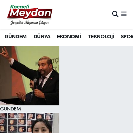
Nöbetçi Eczaneler
GÜNDEM
DÜNYA
EKONOMİ
TEKNOLOJİ
SPO
Hava Durumu
Trafik Durumu
Süper Lig Puan Durumu ve Fikstür
Tüm Manşetler
Son Dakika Haberleri
GÜNDEM
Haber Arşivi