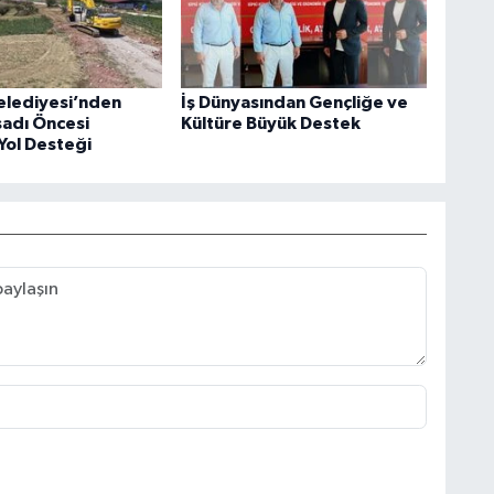
elediyesi’nden
İş Dünyasından Gençliğe ve
sadı Öncesi
Kültüre Büyük Destek
Yol Desteği