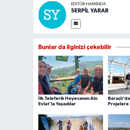
EDITÖR HAKKINDA
SERPİL YARAR
Bunlar da ilginizi çekebilir
İlk Teleferik Heyecanını Alo
Baraçlı’d
Evlat’la Yaşadılar
Projelere 