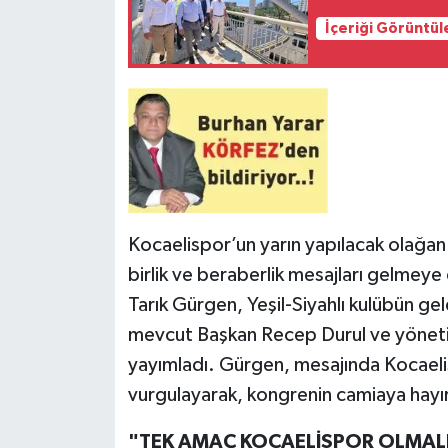
İçeriği Görüntül
Kocaelispor’un yarın yapılacak olağa
birlik ve beraberlik mesajları gelmeye
Tarık Gürgen, Yeşil-Siyahlı kulübün g
mevcut Başkan Recep Durul ve yönetim 
yayımladı. Gürgen, mesajında Kocaeli
vurgulayarak, kongrenin camiaya hayırl
"TEK AMAÇ KOCAELİSPOR OLMAL