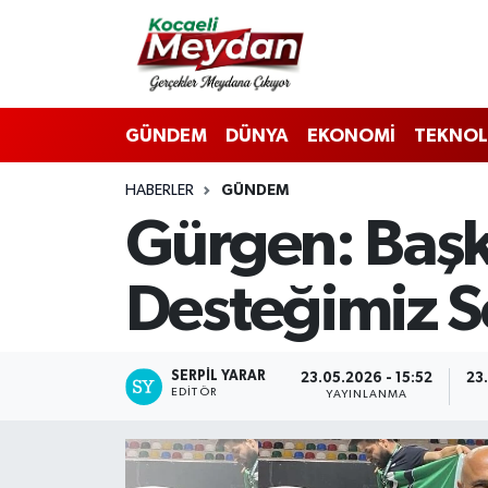
Nöbetçi Eczaneler
GÜNDEM
DÜNYA
EKONOMİ
TEKNOL
Hava Durumu
HABERLER
GÜNDEM
Trafik Durumu
Gürgen: Başk
Süper Lig Puan Durumu ve Fikstür
Desteğimiz 
Tüm Manşetler
Son Dakika Haberleri
SERPİL YARAR
23.05.2026 - 15:52
23
EDITÖR
YAYINLANMA
Haber Arşivi