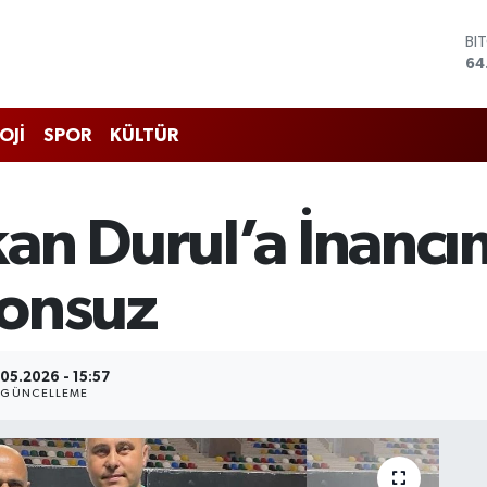
BI
64
DO
47
EU
55
OJİ
SPOR
KÜLTÜR
ST
64
GR
65
an Durul’a İnancı
Bİ
13
Sonsuz
.05.2026 - 15:57
GÜNCELLEME