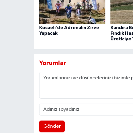
Kocaeli’de Adrenalin Zirve
Kandıra B
Yapacak
Fındık Ha
Üreticiye 
Yorumlar
Gönder