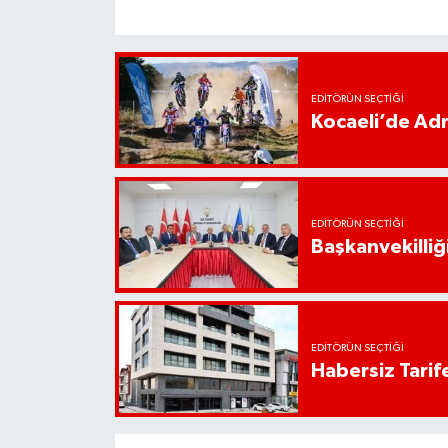
EDITÖRÜN SEÇTIĞI
Kocaeli’de Adr
EDITÖRÜN SEÇTIĞI
Başkanvekilliği
EDITÖRÜN SEÇTIĞI
Habersiz Tarife