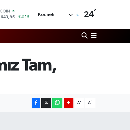
TCOIN
.643,95
%0.16
°
24
Kocaeli
LAR
,6006
%0.06
RO
,0250
%0.02
ERLİN
,2398
%0.2
AM ALTIN
00.87
%0.12
mız Tam,
ST100
.799
%70
-
+
A
A