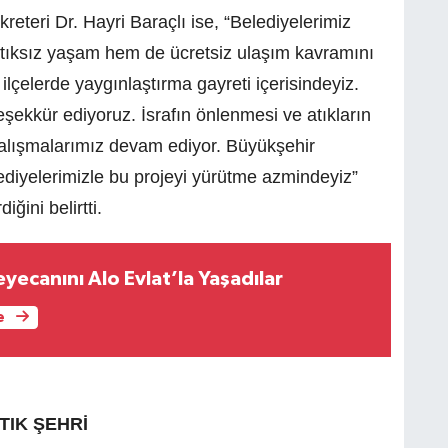
eteri Dr. Hayri Baraçlı ise, “Belediyelerimiz
atıksız yaşam hem de ücretsiz ulaşım kavramını
ilçelerde yaygınlaştırma gayreti içerisindeyiz.
şekkür ediyoruz. İsrafın önlenmesi ve atıkların
alışmalarımız devam ediyor. Büyükşehir
diyelerimizle bu projeyi yürütme azmindeyiz”
ğini belirtti.
Heyecanını Alo Evlat’la Yaşadılar
e
TIK ŞEHRİ