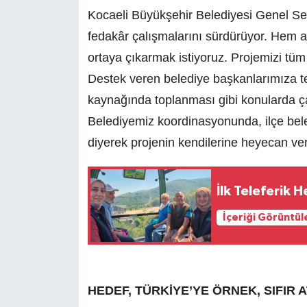
Kocaeli Büyükşehir Belediyesi Genel Sekr
fedakâr çalışmalarını sürdürüyor. Hem 
ortaya çıkarmak istiyoruz. Projemizi tüm 
Destek veren belediye başkanlarımıza te
kaynağında toplanması gibi konularda ç
Belediyemiz koordinasyonunda, ilçe bele
diyerek projenin kendilerine heyecan verdi
İlk Teleferik 
İçeriği Görüntül
HEDEF, TÜRKİYE’YE ÖRNEK, SIFIR A