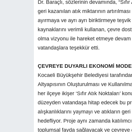
Dr. Baraçlı, sözlerinin devamında, “Sıfır
geri kazanılan atık miktarının artırılmas
ayırmaya ve ayrı ayrı biriktirmeye teşvi
kaynaklarını verimli kullanan, çevre dost
olma vizyonu ile hareket etmeye devam 
vatandaşlara teşekkür etti.
ÇEVREYE DUYARLI EKONOMİ MODE
Kocaeli Büyükşehir Belediyesi tarafından
Altyapısının Oluşturulması ve Kullanılm
her ilçeye ikişer ‘Sıfır Atık Noktaları’
düzeyden vatandaşa hitap edecek bu proje
alışkanlıklarını yaymayı ve atıkların g
hedefliyor. Proje aynı zamanda katılımcıl
toplumsal fayda sağlayacak ve çevreye 