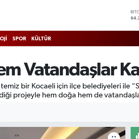
DO
47,
EU
55,
STE
OJİ
SPOR
KÜLTÜR
64,
GRA
651
BİS
m Vatandaşlar K
13.
BIT
64.
emiz bir Kocaeli için ilçe belediyeleri ile 
rdiği projeyle hem doğa hem de vatandaşl