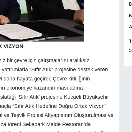
B
B
A
1
K VİZYON
S
 bir çevre için çalışmalarını aralıksız
yatırımlarla “Sıfır Atık” projesine destek veren
daha hayata geçirdi. Çevre kirliliğinin
ların ekonomiye kazandırılması adına
attığı ‘Sıfır Atık’ projesine Kocaeli Büyükşehir
açla “Sıfır Atık Hedefine Doğru Ortak Vizyon”
i ve Teşvik Projesi Altyapısının Oluşturulması ve
imza töreni Sekapark Maide Restoran’da