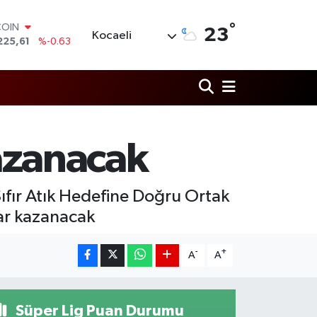
°
LAR
23
Kocaeli
7143
%0.16
RO
0317
%-0.02
RLİN
2463
%0.07
M ALTIN
0.40
%0.45
T100
azanacak
799
%70
COIN
225,61
%-0.63
“Sıfır Atık Hedefine Doğru Ortak
ar kazanacak
-
+
A
A
Süper Lig Puan Durumu