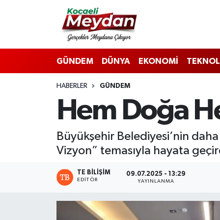
Nöbetçi Eczaneler
GÜNDEM
DÜNYA
EKONOMİ
TEKNOL
Hava Durumu
HABERLER
GÜNDEM
Trafik Durumu
Hem Doğa He
Süper Lig Puan Durumu ve Fikstür
Büyükşehir Belediyesi’nin daha t
Tüm Manşetler
Vizyon” temasıyla hayata geçi
Son Dakika Haberleri
TE BILIŞIM
09.07.2025 - 13:29
EDITÖR
YAYINLANMA
Haber Arşivi