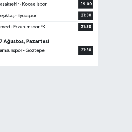
aşakşehir - Kocaelispor
19:00
eşiktaş - Eyüpspor
21:30
med - Erzurumspor FK
21:30
7 Ağustos, Pazartesi
amsunspor - Göztepe
21:30