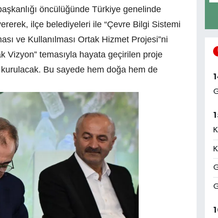
başkanlığı öncülüğünde Türkiye genelinde
ererek, ilçe belediyeleri ile “Çevre Bilgi Sistemi
ması ve Kullanılması Ortak Hizmet Projesi”ni
ak Vizyon” temasıyla hayata geçirilen proje
rı’ kurulacak. Bu sayede hem doğa hem de
1
G
1
K
K
G
G
1