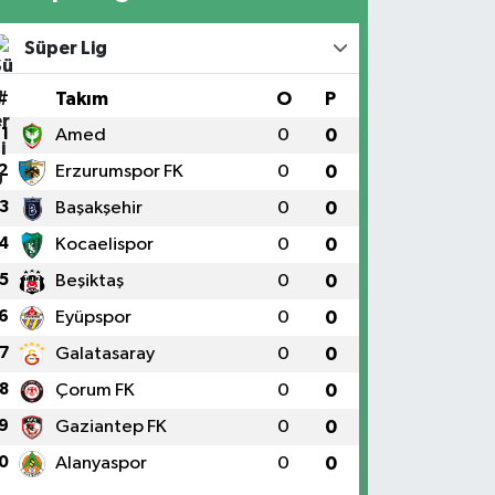
Süper Lig
#
Takım
O
P
1
Amed
0
0
2
Erzurumspor FK
0
0
3
Başakşehir
0
0
4
Kocaelispor
0
0
5
Beşiktaş
0
0
6
Eyüpspor
0
0
7
Galatasaray
0
0
8
Çorum FK
0
0
9
Gaziantep FK
0
0
0
Alanyaspor
0
0