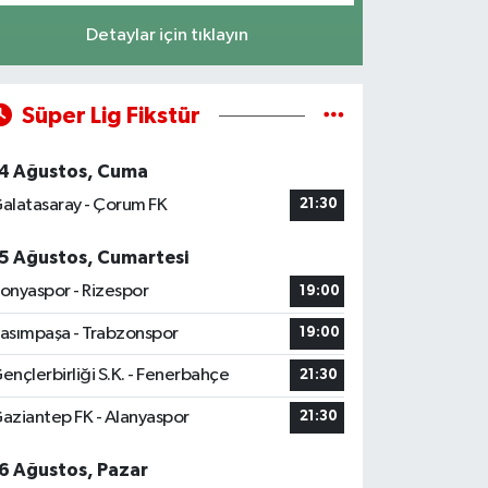
Detaylar için tıklayın
Süper Lig Fikstür
4 Ağustos, Cuma
alatasaray - Çorum FK
21:30
5 Ağustos, Cumartesi
onyaspor - Rizespor
19:00
asımpaşa - Trabzonspor
19:00
ençlerbirliği S.K. - Fenerbahçe
21:30
aziantep FK - Alanyaspor
21:30
6 Ağustos, Pazar