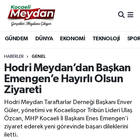
Nöbetçi Eczaneler
GÜNDEM
DÜNYA
EKONOMİ
TEKNOLOJİ
SPO
Hava Durumu
Trafik Durumu
HABERLER
GENEL
Hodri Meydan’dan Başkan
Süper Lig Puan Durumu ve Fikstür
Emengen’e Hayırlı Olsun
Ziyareti
Tüm Manşetler
Hodri Meydan Taraftarlar Derneği Başkanı Enver
Son Dakika Haberleri
Güler, yönetimi ve Kocaelispor Tribün Lideri Ulaş
Özcan, MHP Kocaeli İl Başkanı Enes Emengen’i
Haber Arşivi
ziyaret ederek yeni görevinde başarı dileklerini
iletti.