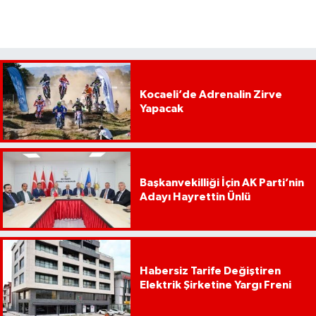
Kocaeli’de Adrenalin Zirve
Yapacak
Başkanvekilliği İçin AK Parti’nin
Adayı Hayrettin Ünlü
Habersiz Tarife Değiştiren
Elektrik Şirketine Yargı Freni