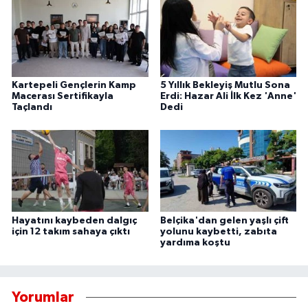
Kartepeli Gençlerin Kamp
5 Yıllık Bekleyiş Mutlu Sona
Macerası Sertifikayla
Erdi: Hazar Ali İlk Kez 'Anne'
Taçlandı
Dedi
Hayatını kaybeden dalgıç
Belçika'dan gelen yaşlı çift
için 12 takım sahaya çıktı
yolunu kaybetti, zabıta
yardıma koştu
Yorumlar