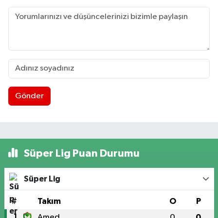
Gönder
Süper Lig Puan Durumu
Süper Lig
#
Takım
O
P
1
Amed
0
0