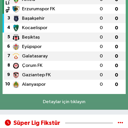
2
Erzurumspor FK
0
0
3
Başakşehir
0
0
4
Kocaelispor
0
0
5
Beşiktaş
0
0
6
Eyüpspor
0
0
7
Galatasaray
0
0
8
Çorum FK
0
0
9
Gaziantep FK
0
0
10
Alanyaspor
0
0
Detaylar için tıklayın
Süper Lig Fikstür