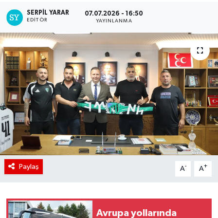
SERPİL YARAR
07.07.2026 - 16:50
EDITÖR
YAYINLANMA
Paylaş
-
+
A
A
Avrupa yollarında