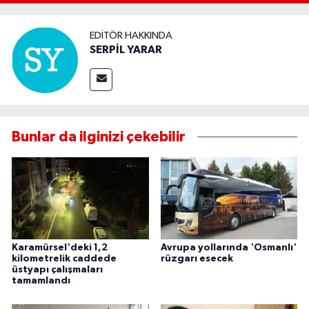
EDITÖR HAKKINDA
SERPİL YARAR
Bunlar da ilginizi çekebilir
Karamürsel'deki 1,2
Avrupa yollarında 'Osmanlı'
kilometrelik caddede
rüzgarı esecek
üstyapı çalışmaları
tamamlandı