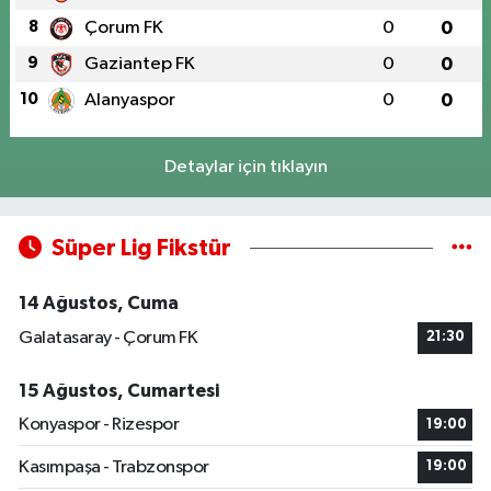
8
Çorum FK
0
0
9
Gaziantep FK
0
0
10
Alanyaspor
0
0
Detaylar için tıklayın
Süper Lig Fikstür
14 Ağustos, Cuma
Galatasaray - Çorum FK
21:30
15 Ağustos, Cumartesi
Konyaspor - Rizespor
19:00
Kasımpaşa - Trabzonspor
19:00