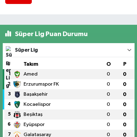
Süper Lig Puan Durumu
Süper Lig
#
Takım
O
P
1
Amed
0
0
2
Erzurumspor FK
0
0
3
Başakşehir
0
0
4
Kocaelispor
0
0
5
Beşiktaş
0
0
6
Eyüpspor
0
0
7
Galatasaray
0
0