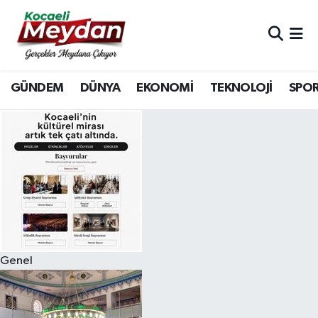
Nöbetçi Eczaneler
GÜNDEM
DÜNYA
EKONOMİ
TEKNOLOJİ
SPO
Hava Durumu
Trafik Durumu
Süper Lig Puan Durumu ve Fikstür
Tüm Manşetler
Son Dakika Haberleri
Genel
Haber Arşivi