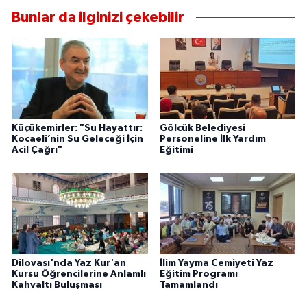
Bunlar da ilginizi çekebilir
Küçükemirler: "Su Hayattır:
Gölcük Belediyesi
Kocaeli’nin Su Geleceği İçin
Personeline İlk Yardım
Acil Çağrı"
Eğitimi
Dilovası'nda Yaz Kur'an
İlim Yayma Cemiyeti Yaz
Kursu Öğrencilerine Anlamlı
Eğitim Programı
Kahvaltı Buluşması
Tamamlandı