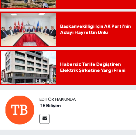
Başkanvekilliği İçin AK Parti’nin
Adayı Hayrettin Ünlü
Habersiz Tarife Değiştiren
Elektrik Şirketine Yargı Freni
EDITÖR HAKKINDA
TE Bilişim