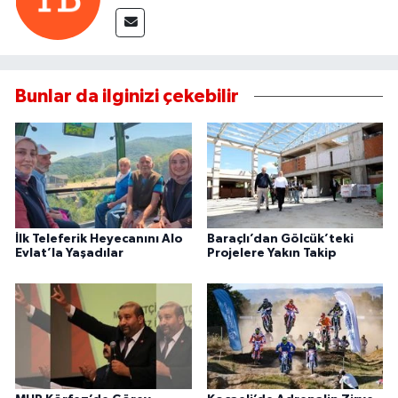
Bunlar da ilginizi çekebilir
İlk Teleferik Heyecanını Alo
Baraçlı’dan Gölcük’teki
Evlat’la Yaşadılar
Projelere Yakın Takip