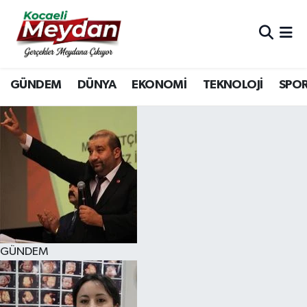
Nöbetçi Eczaneler
GÜNDEM
DÜNYA
EKONOMİ
TEKNOLOJİ
SPO
Hava Durumu
Trafik Durumu
Süper Lig Puan Durumu ve Fikstür
Tüm Manşetler
Son Dakika Haberleri
GÜNDEM
Haber Arşivi