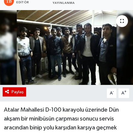
EDITÖR
YAYINLANMA
Paylaş
-
+
A
A
Atalar Mahallesi D-100 karayolu üzerinde Dün
akşam bir minibüsün çarpması sonucu servis
aracından binip yolu karşıdan karşıya geçmek