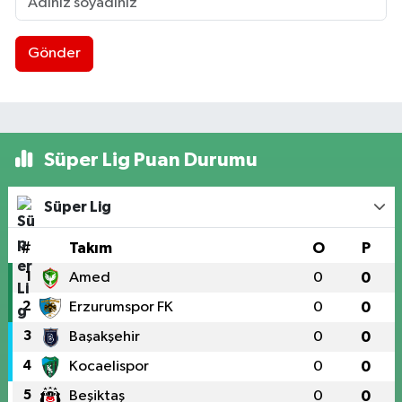
Gönder
Süper Lig Puan Durumu
Süper Lig
#
Takım
O
P
1
Amed
0
0
2
Erzurumspor FK
0
0
3
Başakşehir
0
0
4
Kocaelispor
0
0
5
Beşiktaş
0
0