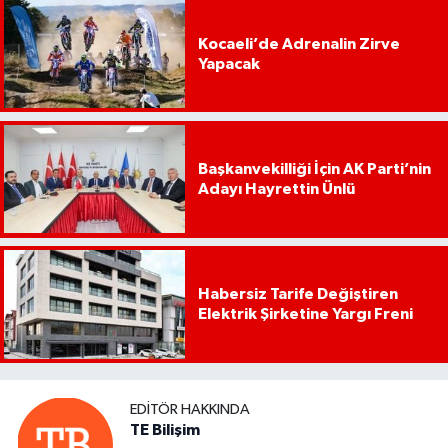
Kocaeli’de Adrenalin Zirve
Yapacak
Başkanvekilliği İçin AK Parti’nin
Adayı Hayrettin Ünlü
Habersiz Tarife Değiştiren
Elektrik Şirketine Yargı Freni
EDITÖR HAKKINDA
TE Bilişim