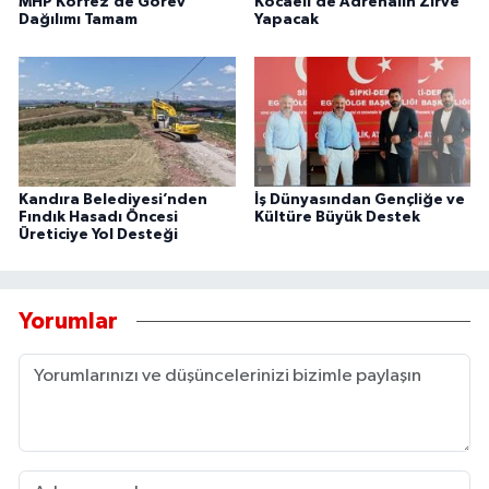
MHP Körfez’de Görev
Kocaeli’de Adrenalin Zirve
Dağılımı Tamam
Yapacak
Kandıra Belediyesi’nden
İş Dünyasından Gençliğe ve
Fındık Hasadı Öncesi
Kültüre Büyük Destek
Üreticiye Yol Desteği
Yorumlar