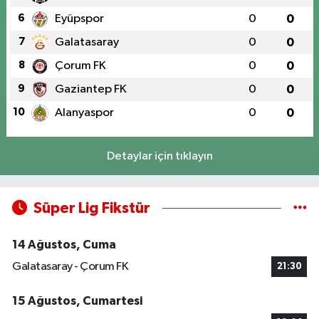
6
Eyüpspor
0
0
7
Galatasaray
0
0
8
Çorum FK
0
0
9
Gaziantep FK
0
0
10
Alanyaspor
0
0
Detaylar için tıklayın
Süper Lig Fikstür
14 Ağustos, Cuma
Galatasaray - Çorum FK
21:30
15 Ağustos, Cumartesi