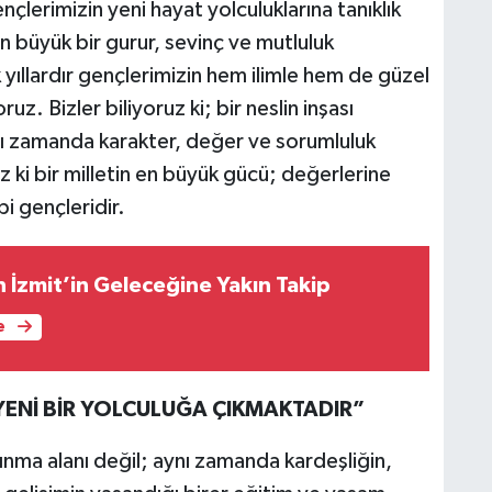
çlerimizin yeni hayat yolculuklarına tanıklık
n büyük bir gurur, sevinç ve mutluluk
 yıllardır gençlerimizin hem ilimle hem de güzel
uz. Bizler biliyoruz ki; bir neslin inşası
nı zamanda karakter, değer ve sorumluluk
 ki bir milletin en büyük gücü; değerlerine
bi gençleridir.
 İzmit’in Geleceğine Yakın Takip
e
YENİ BİR YOLCULUĞA ÇIKMAKTADIR”
rınma alanı değil; aynı zamanda kardeşliğin,