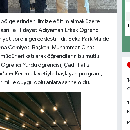
ı bölgelerinden ilimize eğitim almak üzere
1
asri ile Hidayet Adıyaman Erkek Öğrenci
niyet töreni gerçekleştirildi. Seka Park Maide
ayma Cemiyeti Başkanı Muhammet Cihat
müdürleri katılarak öğrencilerin bu mutlu
Öğrenci Yurdu öğrencisi, Çadlı hafız
an-ı Kerim tilavetiyle başlayan program,
1
terimi ile duygu dolu anlara sahne oldu.
G
1
K
K