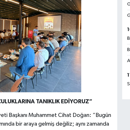
G
G
1
B
B
A
1
S
CULUKLARINA TANIKLIK EDİYORUZ”
yeti Başkanı Muhammet Cihat Doğan: “Bugün
mında bir araya gelmiş değiliz; aynı zamanda