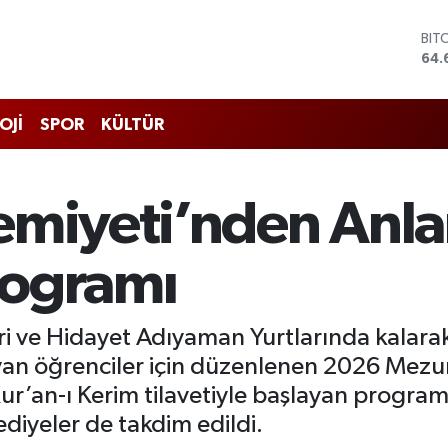
DO
47,
EU
55,
STE
OJİ
SPOR
KÜLTÜR
64,
GRA
651
BİS
emiyeti’nden Anla
13.
BIT
64.
rogramı
 ve Hidayet Adıyaman Yurtlarında kalarak i
yan öğrenciler için düzenlenen 2026 Mezu
 Kur’an-ı Kerim tilavetiyle başlayan progr
ediyeler de takdim edildi.