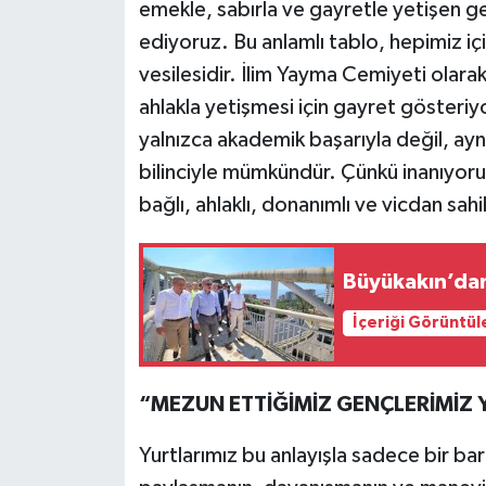
emekle, sabırla ve gayretle yetişen gen
ediyoruz. Bu anlamlı tablo, hepimiz içi
vesilesidir. İlim Yayma Cemiyeti olarak
ahlakla yetişmesi için gayret gösteriyor
yalnızca akademik başarıyla değil, ay
bilinciyle mümkündür. Çünkü inanıyoruz
bağlı, ahlaklı, donanımlı ve vicdan sahi
Büyükakın’dan
İçeriği Görüntül
“MEZUN ETTİĞİMİZ GENÇLERİMİZ 
Yurtlarımız bu anlayışla sadece bir ba