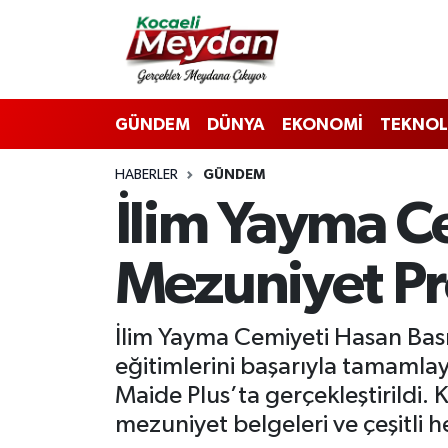
Nöbetçi Eczaneler
GÜNDEM
DÜNYA
EKONOMİ
TEKNOL
Hava Durumu
HABERLER
GÜNDEM
Trafik Durumu
İlim Yayma C
Süper Lig Puan Durumu ve Fikstür
Mezuniyet P
Tüm Manşetler
Son Dakika Haberleri
İlim Yayma Cemiyeti Hasan Basri
eğitimlerini başarıyla tamamla
Haber Arşivi
Maide Plus’ta gerçekleştirildi.
mezuniyet belgeleri ve çeşitli h