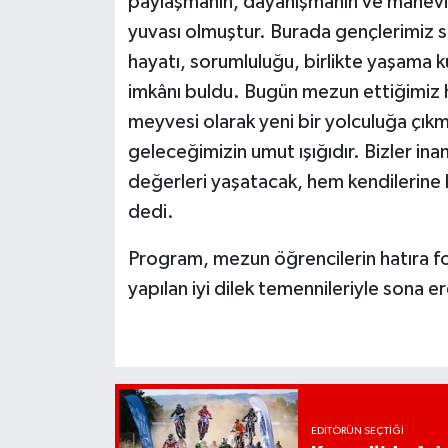
paylaşmanın, dayanışmanın ve manevi 
yuvası olmuştur. Burada gençlerimiz 
hayatı, sorumluluğu, birlikte yaşama 
imkânı buldu. Bugün mezun ettiğimiz h
meyvesi olarak yeni bir yolculuğa çıkma
geleceğimizin umut ışığıdır. Bizler ina
değerleri yaşatacak, hem kendilerine
dedi.
Program, mezun öğrencilerin hatıra fo
yapılan iyi dilek temennileriyle sona er
EDITÖRÜN SEÇTIĞI