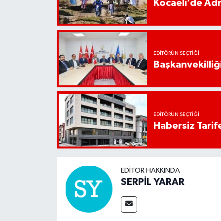
Kocaeli’de Adr
EDITÖRÜN SEÇTIĞI
Başkanvekilliği
EDITÖRÜN SEÇTIĞI
Habersiz Tarife
EDITÖR HAKKINDA
SERPİL YARAR