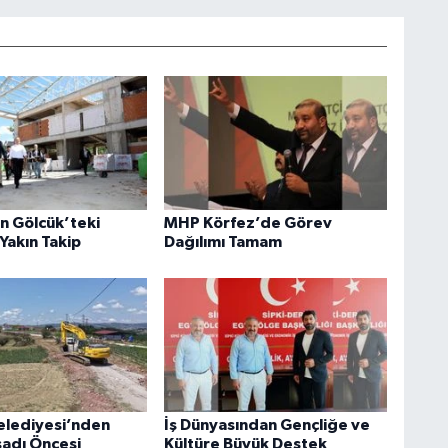
an Gölcük’teki
MHP Körfez’de Görev
Yakın Takip
Dağılımı Tamam
elediyesi’nden
İş Dünyasından Gençliğe ve
sadı Öncesi
Kültüre Büyük Destek