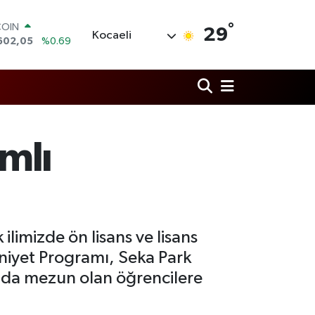
°
LAR
29
Kocaeli
6006
%0.06
RO
0250
%0.02
RLİN
2398
%0.2
M ALTIN
3.94
%0.32
T100
mlı
768
%48
COIN
602,05
%0.69
limizde ön lisans ve lisans
niyet Programı, Seka Park
amda mezun olan öğrencilere