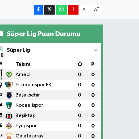
-
+
A
A
Süper Lig Puan Durumu
Süper Lig
#
Takım
O
P
1
Amed
0
0
2
Erzurumspor FK
0
0
3
Başakşehir
0
0
4
Kocaelispor
0
0
5
Beşiktaş
0
0
6
Eyüpspor
0
0
7
Galatasaray
0
0