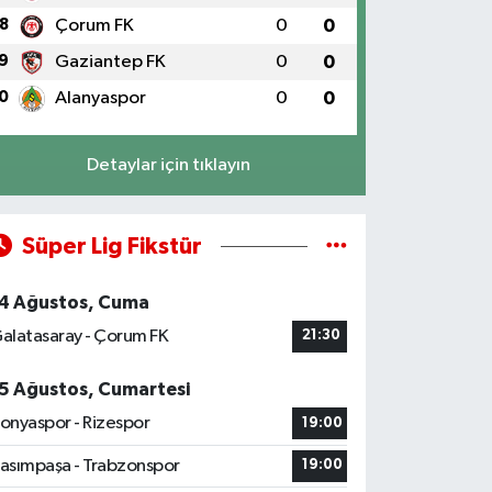
8
Çorum FK
0
0
9
Gaziantep FK
0
0
0
Alanyaspor
0
0
Detaylar için tıklayın
Süper Lig Fikstür
4 Ağustos, Cuma
alatasaray - Çorum FK
21:30
5 Ağustos, Cumartesi
onyaspor - Rizespor
19:00
asımpaşa - Trabzonspor
19:00