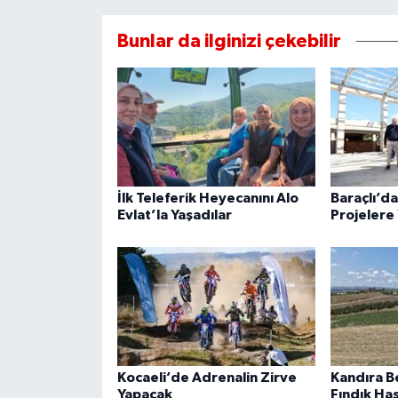
Bunlar da ilginizi çekebilir
İlk Teleferik Heyecanını Alo
Baraçlı’d
Evlat’la Yaşadılar
Projelere 
Kocaeli’de Adrenalin Zirve
Kandıra B
Yapacak
Fındık Ha