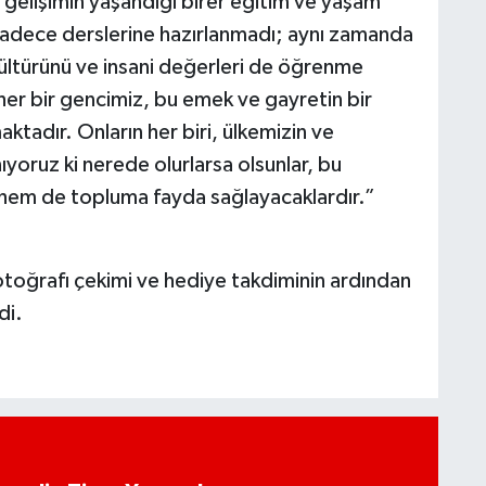
gelişimin yaşandığı birer eğitim ve yaşam
sadece derslerine hazırlanmadı; aynı zamanda
kültürünü ve insani değerleri de öğrenme
er bir gencimiz, bu emek ve gayretin bir
ktadır. Onların her biri, ülkemizin ve
nıyoruz ki nerede olurlarsa olsunlar, bu
 hem de topluma fayda sağlayacaklardır.”
toğrafı çekimi ve hediye takdiminin ardından
di.