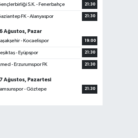
ençlerbirliği S.K. - Fenerbahçe
21:30
aziantep FK - Alanyaspor
21:30
6 Ağustos, Pazar
aşakşehir - Kocaelispor
19:00
eşiktaş - Eyüpspor
21:30
med - Erzurumspor FK
21:30
7 Ağustos, Pazartesi
amsunspor - Göztepe
21:30