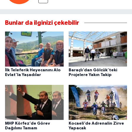
Bunlar da ilginizi çekebilir
İlk Teleferik Heyecanını Alo
Baraçlı’dan Gölcük’teki
Evlat’la Yaşadılar
Projelere Yakın Takip
MHP Körfez’de Görev
Kocaeli’de Adrenalin Zirve
Dağılımı Tamam
Yapacak