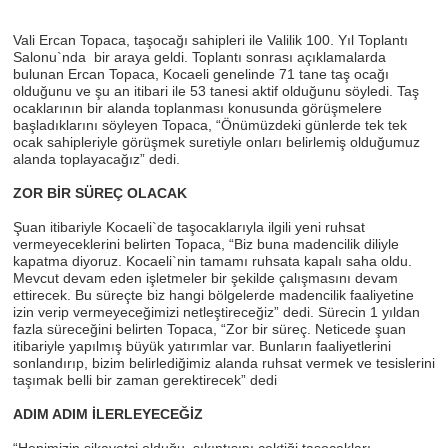
Vali Ercan Topaca, taşocağı sahipleri ile Valilik 100. Yıl Toplantı
Salonu`nda bir araya geldi. Toplantı sonrası açıklamalarda
bulunan Ercan Topaca, Kocaeli genelinde 71 tane taş ocağı
olduğunu ve şu an itibari ile 53 tanesi aktif olduğunu söyledi. Taş
ocaklarının bir alanda toplanması konusunda görüşmelere
başladıklarını söyleyen Topaca, “Önümüzdeki günlerde tek tek
ocak sahipleriyle görüşmek suretiyle onları belirlemiş olduğumuz
alanda toplayacağız” dedi.
ZOR BİR SÜREÇ OLACAK
Şuan itibariyle Kocaeli`de taşocaklarıyla ilgili yeni ruhsat
vermeyeceklerini belirten Topaca, “Biz buna madencilik diliyle
kapatma diyoruz. Kocaeli`nin tamamı ruhsata kapalı saha oldu.
Mevcut devam eden işletmeler bir şekilde çalışmasını devam
ettirecek. Bu süreçte biz hangi bölgelerde madencilik faaliyetine
izin verip vermeyeceğimizi netleştireceğiz” dedi. Sürecin 1 yıldan
fazla süreceğini belirten Topaca, “Zor bir süreç. Neticede şuan
itibariyle yapılmış büyük yatırımlar var. Bunların faaliyetlerini
sonlandırıp, bizim belirlediğimiz alanda ruhsat vermek ve tesislerini
taşımak belli bir zaman gerektirecek” dedi
ADIM ADIM İLERLEYECEĞİZ
“Hepimizin şikayetçi olduğu, sıkıntısını çektiği taşocakları