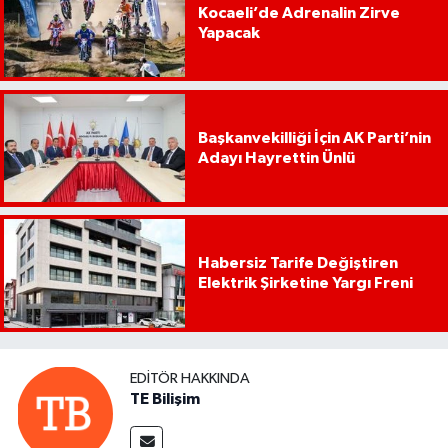
Kocaeli’de Adrenalin Zirve
Yapacak
Başkanvekilliği İçin AK Parti’nin
Adayı Hayrettin Ünlü
Habersiz Tarife Değiştiren
Elektrik Şirketine Yargı Freni
EDITÖR HAKKINDA
TE Bilişim