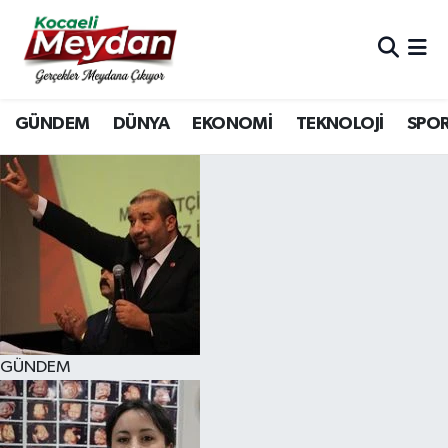
Nöbetçi Eczaneler
GÜNDEM
DÜNYA
EKONOMİ
TEKNOLOJİ
SPO
Hava Durumu
Trafik Durumu
Süper Lig Puan Durumu ve Fikstür
Tüm Manşetler
Son Dakika Haberleri
GÜNDEM
Haber Arşivi