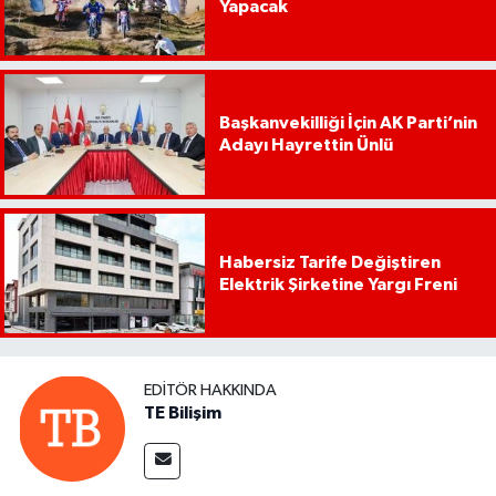
Yapacak
Başkanvekilliği İçin AK Parti’nin
Adayı Hayrettin Ünlü
Habersiz Tarife Değiştiren
Elektrik Şirketine Yargı Freni
EDITÖR HAKKINDA
TE Bilişim