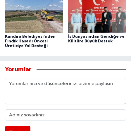
Kandıra Belediyesi’nden
İş Dünyasından Gençliğe ve
Fındık Hasadı Öncesi
Kültüre Büyük Destek
Üreticiye Yol Desteği
Yorumlar