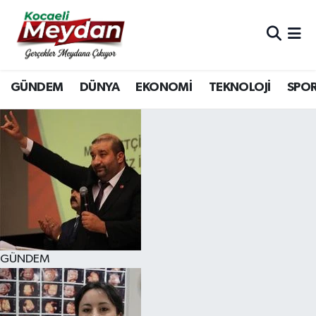
Nöbetçi Eczaneler
GÜNDEM
DÜNYA
EKONOMİ
TEKNOLOJİ
SPO
Hava Durumu
Trafik Durumu
Süper Lig Puan Durumu ve Fikstür
Tüm Manşetler
Son Dakika Haberleri
GÜNDEM
Haber Arşivi