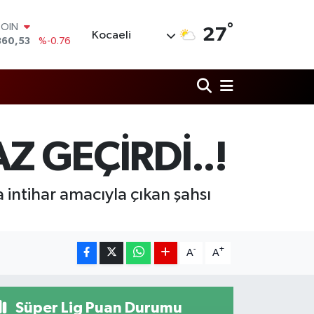
°
COIN
27
Kocaeli
360,53
%-0.76
LAR
7069
%0.17
RO
0265
%0.01
RLİN
1897
%0.02
M ALTIN
 GEÇİRDİ..!
8.49
%2.12
T100
887
%64
a intihar amacıyla çıkan şahsı
-
+
A
A
Süper Lig Puan Durumu