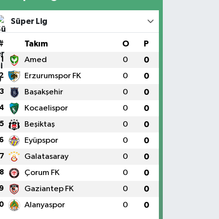
Süper Lig
#
Takım
O
P
1
Amed
0
0
2
Erzurumspor FK
0
0
3
Başakşehir
0
0
4
Kocaelispor
0
0
5
Beşiktaş
0
0
6
Eyüpspor
0
0
7
Galatasaray
0
0
8
Çorum FK
0
0
9
Gaziantep FK
0
0
0
Alanyaspor
0
0