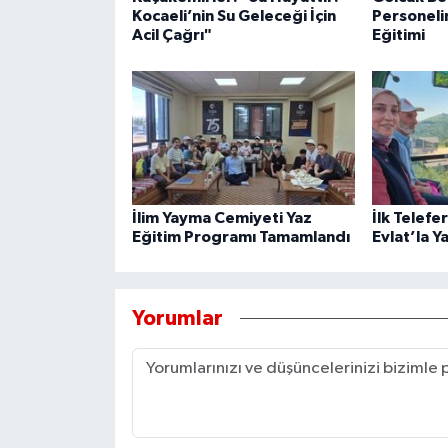
Kocaeli’nin Su Geleceği İçin
Personeli
Acil Çağrı"
Eğitimi
İlim Yayma Cemiyeti Yaz
İlk Telefe
Eğitim Programı Tamamlandı
Evlat’la Y
Yorumlar