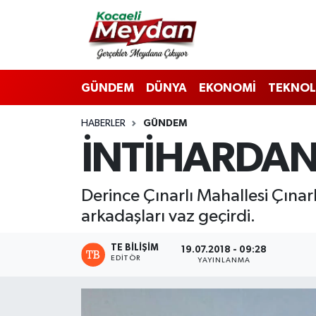
Nöbetçi Eczaneler
GÜNDEM
DÜNYA
EKONOMİ
TEKNOL
Hava Durumu
HABERLER
GÜNDEM
Trafik Durumu
İNTİHARDAN 
Süper Lig Puan Durumu ve Fikstür
Derince Çınarlı Mahallesi Çınark
Tüm Manşetler
arkadaşları vaz geçirdi.
Son Dakika Haberleri
TE BILIŞIM
19.07.2018 - 09:28
EDITÖR
YAYINLANMA
Haber Arşivi