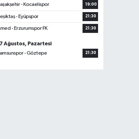
aşakşehir - Kocaelispor
19:00
eşiktaş - Eyüpspor
21:30
med - Erzurumspor FK
21:30
7 Ağustos, Pazartesi
amsunspor - Göztepe
21:30