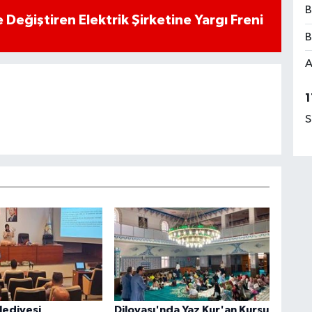
B
 Değiştiren Elektrik Şirketine Yargı Freni
B
A
1
S
lediyesi
Dilovası'nda Yaz Kur'an Kursu