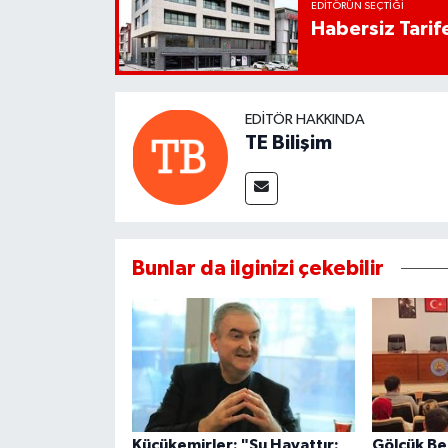
EDITÖRÜN SEÇTIĞI
Habersiz Tarife
EDITÖR HAKKINDA
TE Bilişim
Bunlar da ilginizi çekebilir
Küçükemirler: "Su Hayattır:
Gölcük Be