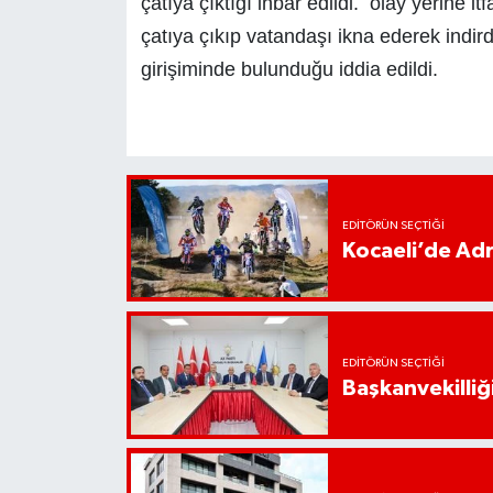
çatıya çıktığı ihbar edildi. olay yerine i
çatıya çıkıp vatandaşı ikna ederek indird
girişiminde bulunduğu iddia edildi.
EDITÖRÜN SEÇTIĞI
Kocaeli’de Adr
EDITÖRÜN SEÇTIĞI
Başkanvekilliği