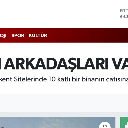
BIT
64.
DO
47,
EU
OJİ
SPOR
KÜLTÜR
55,
STE
64,
GRA
ARKADAŞLARI VAZ
661
BİS
13.
ent Sitelerinde 10 katlı bir binanın çatısın