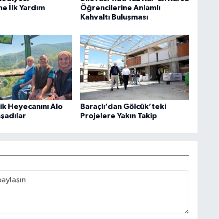
ne İlk Yardım
Öğrencilerine Anlamlı
Kahvaltı Buluşması
rik Heyecanını Alo
Baraçlı’dan Gölcük’teki
aşadılar
Projelere Yakın Takip