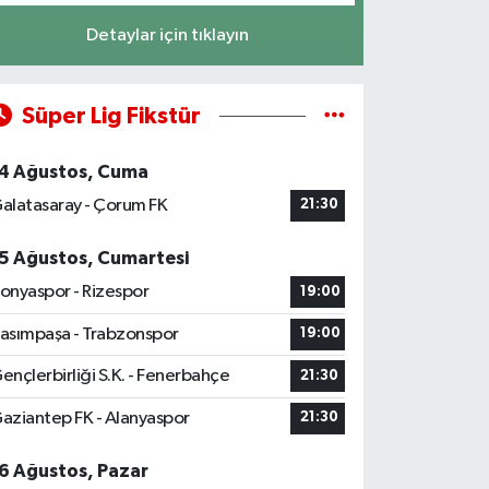
Detaylar için tıklayın
Süper Lig Fikstür
4 Ağustos, Cuma
alatasaray - Çorum FK
21:30
5 Ağustos, Cumartesi
onyaspor - Rizespor
19:00
asımpaşa - Trabzonspor
19:00
ençlerbirliği S.K. - Fenerbahçe
21:30
aziantep FK - Alanyaspor
21:30
6 Ağustos, Pazar