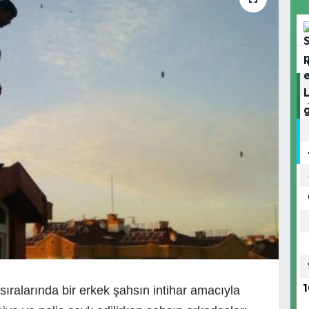
 sıralarında bir erkek şahsın intihar amacıyla
1