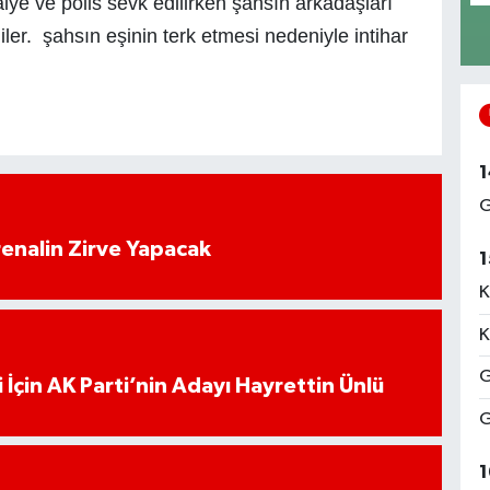
tfaiye ve polis sevk edilirken şahsın arkadaşları
iler. şahsın eşinin terk etmesi nedeniyle intihar
1
G
enalin Zirve Yapacak
1
K
K
G
 İçin AK Parti’nin Adayı Hayrettin Ünlü
G
1