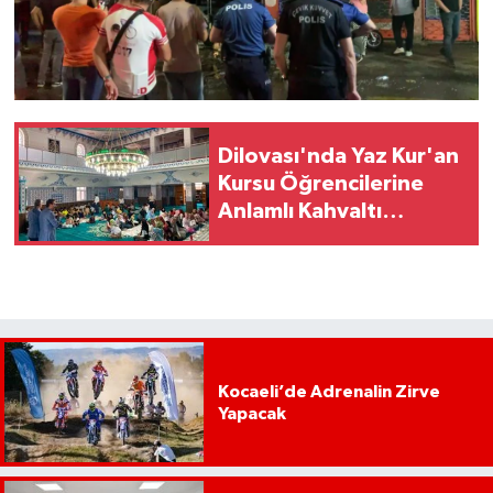
Dilovası'nda Yaz Kur'an
Kursu Öğrencilerine
Anlamlı Kahvaltı
Buluşması
Kocaeli’de Adrenalin Zirve
Yapacak