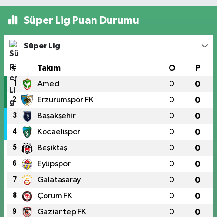
Süper Lig Puan Durumu
Süper Lig
#
Takım
O
P
1
Amed
0
0
2
Erzurumspor FK
0
0
3
Başakşehir
0
0
4
Kocaelispor
0
0
5
Beşiktaş
0
0
6
Eyüpspor
0
0
7
Galatasaray
0
0
8
Çorum FK
0
0
9
Gaziantep FK
0
0