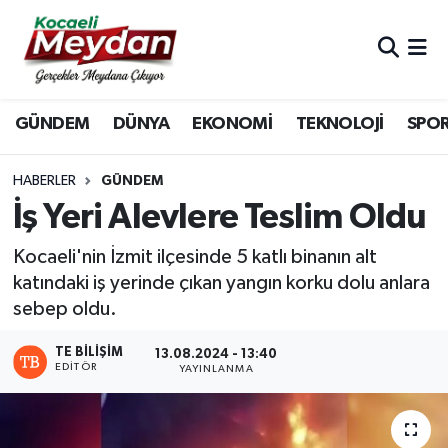
Nöbetçi Eczaneler
GÜNDEM
DÜNYA
EKONOMİ
TEKNOLOJİ
SPO
Hava Durumu
Trafik Durumu
HABERLER
GÜNDEM
İş Yeri Alevlere Teslim Oldu
Süper Lig Puan Durumu ve Fikstür
Kocaeli'nin İzmit ilçesinde 5 katlı binanın alt
Tüm Manşetler
katındaki iş yerinde çıkan yangın korku dolu anlara
sebep oldu.
Son Dakika Haberleri
TE BILIŞIM
13.08.2024 - 13:40
EDITÖR
YAYINLANMA
Haber Arşivi