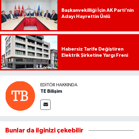
Başkanvekilliği İçin AK Parti’nin
Adayı Hayrettin Ünlü
Habersiz Tarife Değiştiren
Elektrik Şirketine Yargı Freni
EDITÖR HAKKINDA
TE Bilişim
Bunlar da ilginizi çekebilir