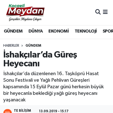
Nöbetçi Eczaneler
GÜNDEM
DÜNYA
EKONOMİ
TEKNOLOJİ
SPO
Hava Durumu
Trafik Durumu
HABERLER
GÜNDEM
İshakçılar’da Güreş
Süper Lig Puan Durumu ve Fikstür
Heyecanı
Tüm Manşetler
İshakçılar’da düzenlenen 16. Taşköprü Hasat
Sonu Festivali ve Yağlı Pehlivan Güreşleri
Son Dakika Haberleri
kapsamında 15 Eylül Pazar günü herkesin büyük
bir heyecanla beklediği yağlı güreş heyecanı
Haber Arşivi
yaşanacak
TE BILIŞIM
13.09.2019 - 15:17