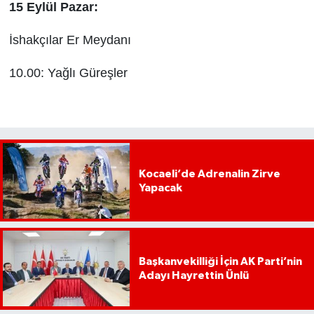
15 Eylül Pazar:
İshakçılar Er Meydanı
10.00: Yağlı Güreşler
Kocaeli’de Adrenalin Zirve
Yapacak
Başkanvekilliği İçin AK Parti’nin
Adayı Hayrettin Ünlü