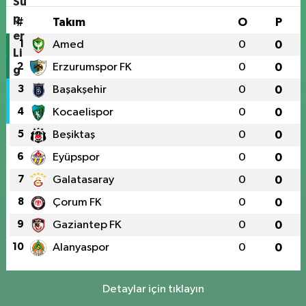
#
Takım
O
P
1
Amed
0
0
2
Erzurumspor FK
0
0
3
Başakşehir
0
0
4
Kocaelispor
0
0
5
Beşiktaş
0
0
6
Eyüpspor
0
0
7
Galatasaray
0
0
8
Çorum FK
0
0
9
Gaziantep FK
0
0
10
Alanyaspor
0
0
Detaylar için tıklayın