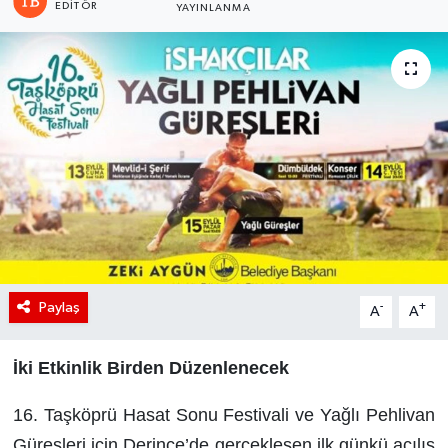
EDITÖR
YAYINLANMA
Paylaş
-
+
A
A
İki Etkinlik Birden Düzenlenecek
16. Taşköprü Hasat Sonu Festivali ve Yağlı Pehlivan
Güreşleri için Derince’de gerçekleşen ilk günkü açılış