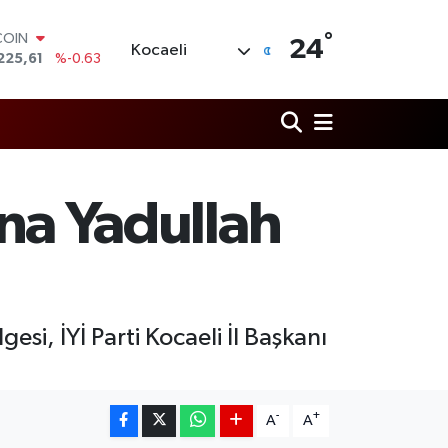
°
LAR
24
Kocaeli
6704
%0
RO
,0406
%-0.08
RLİN
2143
%0
M ALTIN
0.40
%0.45
T100
’na Yadullah
799
%70
COIN
225,61
%-0.63
esi, İYİ Parti Kocaeli İl Başkanı
-
+
A
A