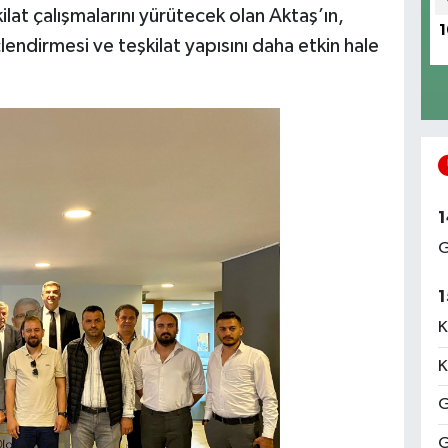
ilat çalışmalarını yürütecek olan Aktaş’ın,
1
çlendirmesi ve teşkilat yapısını daha etkin hale
1
G
1
K
K
G
G