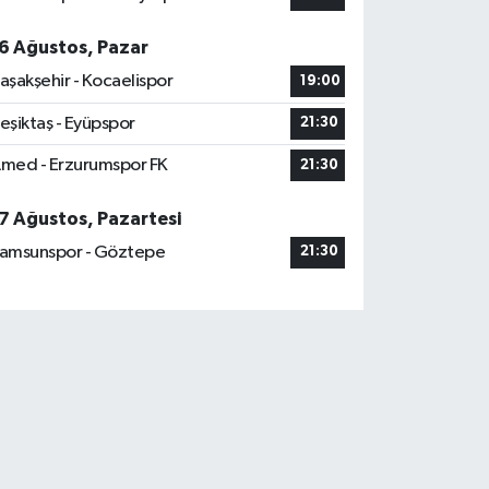
6 Ağustos, Pazar
aşakşehir - Kocaelispor
19:00
eşiktaş - Eyüpspor
21:30
med - Erzurumspor FK
21:30
7 Ağustos, Pazartesi
amsunspor - Göztepe
21:30