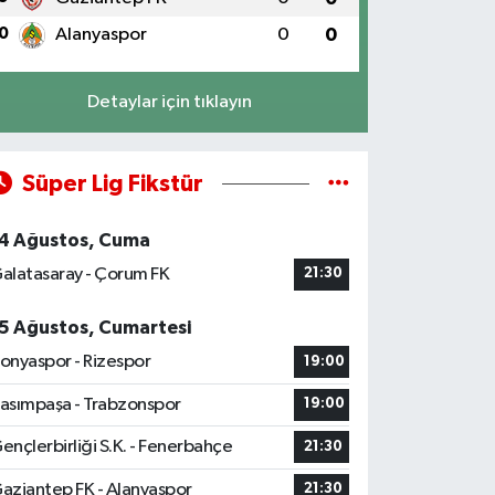
0
Alanyaspor
0
0
Detaylar için tıklayın
Süper Lig Fikstür
4 Ağustos, Cuma
alatasaray - Çorum FK
21:30
5 Ağustos, Cumartesi
onyaspor - Rizespor
19:00
asımpaşa - Trabzonspor
19:00
ençlerbirliği S.K. - Fenerbahçe
21:30
aziantep FK - Alanyaspor
21:30