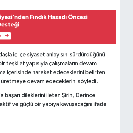
iyesi’nden Fındık Hasadı Öncesi
Desteği
e
ndaşla iç içe siyaset anlayışını sürdürdüğünü
r teşkilat yapısıyla çalışmaların devam
şma içerisinde hareket edeceklerini belirten
üm üretmeye devam edeceklerini söyledi.
başarı dileklerini ileten Şirin, Derince
ktif ve güçlü bir yapıya kavuşacağını ifade