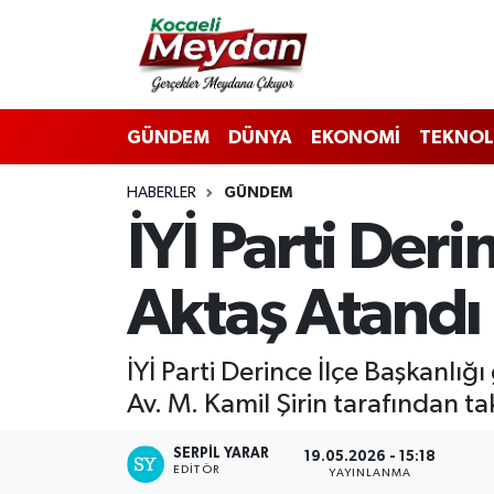
Nöbetçi Eczaneler
GÜNDEM
DÜNYA
EKONOMİ
TEKNOL
Hava Durumu
HABERLER
GÜNDEM
Trafik Durumu
İYİ Parti Deri
Süper Lig Puan Durumu ve Fikstür
Aktaş Atandı
Tüm Manşetler
Son Dakika Haberleri
İYİ Parti Derince İlçe Başkanlığ
Av. M. Kamil Şirin tarafından ta
Haber Arşivi
SERPİL YARAR
19.05.2026 - 15:18
EDITÖR
YAYINLANMA