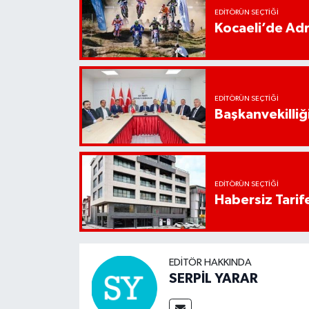
EDITÖRÜN SEÇTIĞI
Kocaeli’de Adr
EDITÖRÜN SEÇTIĞI
Başkanvekilliği
EDITÖRÜN SEÇTIĞI
Habersiz Tarife
EDITÖR HAKKINDA
SERPİL YARAR