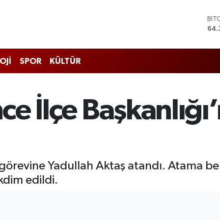
DO
47,
EU
55
STE
OJİ
SPOR
KÜLTÜR
64,
GRA
651
BİS
nce İlçe Başkanlığı
13.
BIT
64.
ı görevine Yadullah Aktaş atandı. Atama belg
kdim edildi.