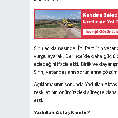
Kandıra Beled
Üreticiye Yol 
İçeriği Görüntül
Şirin açıklamasında, İYİ Parti’nin vata
vurgulayarak, Derince’de daha güçlü bi
edeceğini ifade etti. Birlik ve dayanı
Şirin, vatandaşların sorunlarına çöz
Açıklamasının sonunda Yadullah Aktaş’a 
teşkilatının önümüzdeki süreçte daha a
etti.
Yadullah Aktaş Kimdir?