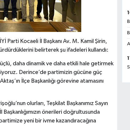
1
B
B
İ Parti Kocaeli İl Başkanı Av. M. Kamil Şirin,
A
sürdürdüklerini belirterek şu ifadeleri kullandı:
1
 güçlü, daha dinamik ve daha etkili hale getirmek
S
ediyoruz. Derince’de partimizin gücüne güç
Aktaş’ın İlçe Başkanlığı görevine atamasını
oğlu’nun olurları, Teşkilat Başkanımız Sayın
l Başkanlığımızın önerileri doğrultusunda
artimize yeni bir ivme kazandıracağına