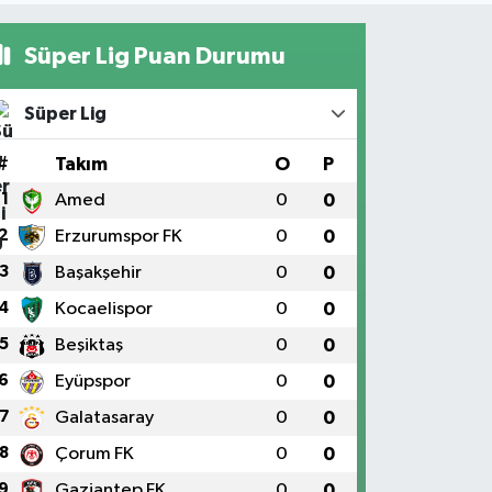
Süper Lig Puan Durumu
Süper Lig
#
Takım
O
P
1
Amed
0
0
2
Erzurumspor FK
0
0
3
Başakşehir
0
0
4
Kocaelispor
0
0
5
Beşiktaş
0
0
6
Eyüpspor
0
0
7
Galatasaray
0
0
8
Çorum FK
0
0
9
Gaziantep FK
0
0