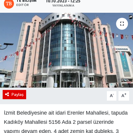
TE BILIŞIM
10.10.2023 - 12:25
EDITÖR
YAYINLANMA
Paylaş
-
+
A
A
İzmit Belediyesine ait idari Erenler Mahallesi, tapuda
Kadıköy Mahallesi 5156 Ada 2 parsel üzerinde
yapımı devam eden, 4 adet zemin kat dubleks, 3