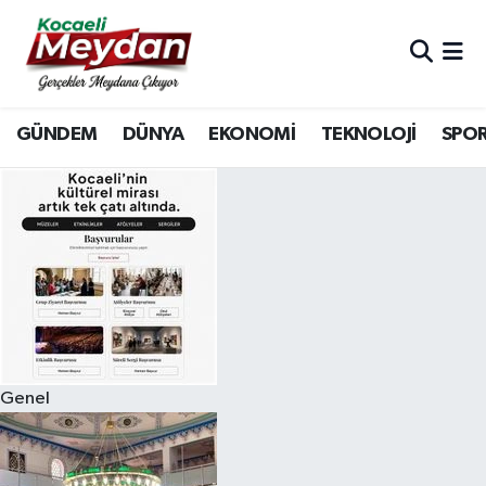
Nöbetçi Eczaneler
GÜNDEM
DÜNYA
EKONOMİ
TEKNOLOJİ
SPO
Hava Durumu
Trafik Durumu
Süper Lig Puan Durumu ve Fikstür
Tüm Manşetler
Son Dakika Haberleri
Genel
Haber Arşivi