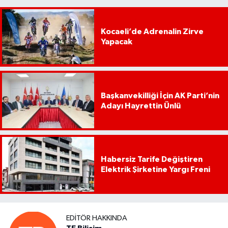
Kocaeli’de Adrenalin Zirve
Yapacak
Başkanvekilliği İçin AK Parti’nin
Adayı Hayrettin Ünlü
Habersiz Tarife Değiştiren
Elektrik Şirketine Yargı Freni
EDITÖR HAKKINDA