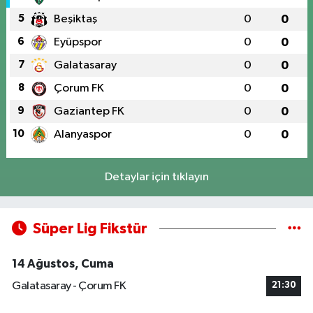
5
Beşiktaş
0
0
6
Eyüpspor
0
0
7
Galatasaray
0
0
8
Çorum FK
0
0
9
Gaziantep FK
0
0
10
Alanyaspor
0
0
Detaylar için tıklayın
Süper Lig Fikstür
14 Ağustos, Cuma
Galatasaray - Çorum FK
21:30