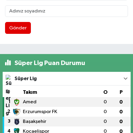
Gönder
Süper Lig Puan Durumu
Süper Lig
#
Takım
O
P
1
Amed
0
0
2
Erzurumspor FK
0
0
3
Başakşehir
0
0
4
Kocaelispor
0
0