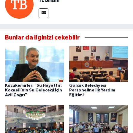
TE Bilişim
Bunlar da ilginizi çekebilir
Küçükemirler: "Su Hayattır:
Gölcük Belediyesi
Kocaeli’nin Su Geleceği İçin
Personeline İlk Yardım
Acil Çağrı"
Eğitimi