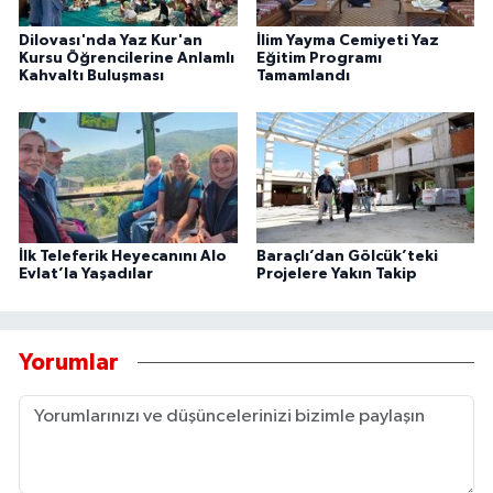
Dilovası'nda Yaz Kur'an
İlim Yayma Cemiyeti Yaz
Kursu Öğrencilerine Anlamlı
Eğitim Programı
Kahvaltı Buluşması
Tamamlandı
İlk Teleferik Heyecanını Alo
Baraçlı’dan Gölcük’teki
Evlat’la Yaşadılar
Projelere Yakın Takip
Yorumlar