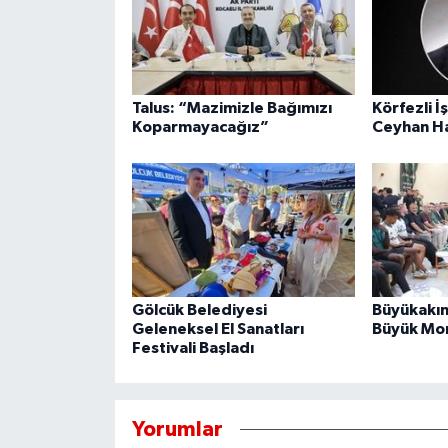
Talus: “Mazimizle Bağımızı
Körfezli İ
Koparmayacağız”
Ceyhan Ha
Gölcük Belediyesi
Büyükakın
Geleneksel El Sanatları
Büyük Mor
Festivali Başladı
Yorumlar