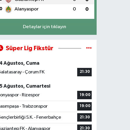
0
Alanyaspor
0
0
Detaylar için tıklayın
Süper Lig Fikstür
4 Ağustos, Cuma
alatasaray - Çorum FK
21:30
5 Ağustos, Cumartesi
onyaspor - Rizespor
19:00
asımpaşa - Trabzonspor
19:00
ençlerbirliği S.K. - Fenerbahçe
21:30
aziantep FK - Alanyaspor
21:30