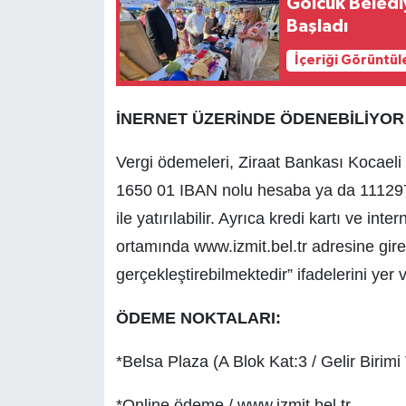
Gölcük Belediy
Başladı
İçeriği Görüntül
İNERNET ÜZERİNDE ÖDENEBİLİYOR
Vergi ödemeleri, Ziraat Bankası Kocae
1650 01 IBAN nolu hesaba ya da 111297
ile yatırılabilir. Ayrıca kredi kartı ve inte
ortamında www.izmit.bel.tr adresine gire
gerçekleştirebilmektedir” ifadelerini yer v
ÖDEME NOKTALARI:
*Belsa Plaza (A Blok Kat:3 / Gelir Birimi
*Online ödeme / www.izmit.bel.tr