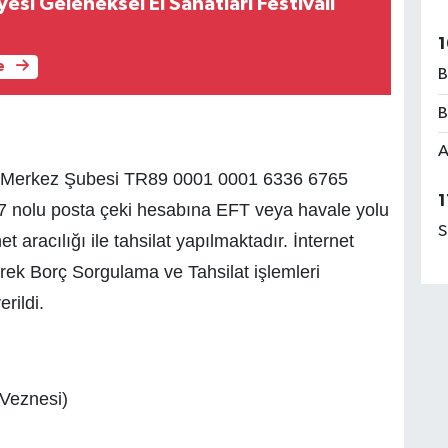
esi Geleneksel El Sanatları Festivali
1
e
B
B
A
li Merkez Şubesi TR89 0001 0001 6336 6765
1
 nolu posta çeki hesabına EFT veya havale yolu
S
rnet aracılığı ile tahsilat yapılmaktadır. İnternet
rek Borç Sorgulama ve Tahsilat işlemleri
erildi.
 Veznesi)