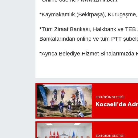
*Kaymakamlık (Bekirpaşa), Kuruçeşme, 
*Tüm Ziraat Bankası, Halkbank ve TEB ş
Bankalarından online ve tüm PTT şubel
*Ayrıca Belediye Hizmet Binalarımızda Kr
EDITÖRÜN SEÇTIĞI
Kocaeli’de Adr
EDITÖRÜN SEÇTIĞI