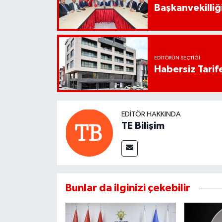
Başkanvekilliği
EDITÖRÜN SEÇTIĞI
Habersiz Tarife
EDITÖR HAKKINDA
TE Bilişim
Bunlar da ilginizi çekebilir