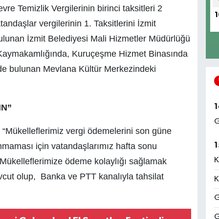
re Temizlik Vergilerinin birinci taksitleri 2
1
daşlar vergilerinin 1. Taksitlerini İzmit
ulunan İzmit Belediyesi Mali Hizmetler Müdürlüğü
it Kaymakamlığında, Kuruçeşme Hizmet Binasında
de bulunan Mevlana Kültür Merkezindeki
1
IN”
G
 “Mükelleflerimiz vergi ödemelerini son güne
1
maması için vatandaşlarımız hafta sonu
K
Mükelleflerimize ödeme kolaylığı sağlamak
cut olup, Banka ve PTT kanalıyla tahsilat
K
G
G