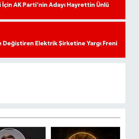
 İçin AK Parti’nin Adayı Hayrettin Ünlü
 Değiştiren Elektrik Şirketine Yargı Freni