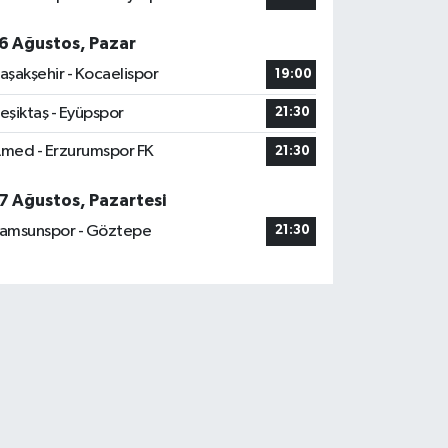
6 Ağustos, Pazar
aşakşehir - Kocaelispor
19:00
eşiktaş - Eyüpspor
21:30
med - Erzurumspor FK
21:30
7 Ağustos, Pazartesi
amsunspor - Göztepe
21:30