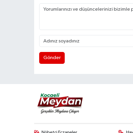
Gönder
Nöbetçi Eczaneler
Ha