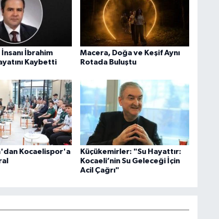
ş İnsanı İbrahim
Macera, Doğa ve Keşif Aynı
yatını Kaybetti
Rotada Buluştu
'dan Kocaelispor'a
Küçükemirler: "Su Hayattır:
al
Kocaeli’nin Su Geleceği İçin
Acil Çağrı"