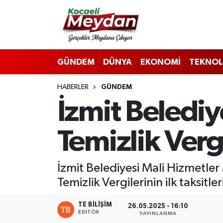
Nöbetçi Eczaneler
GÜNDEM
DÜNYA
EKONOMİ
TEKNOL
Hava Durumu
HABERLER
GÜNDEM
Trafik Durumu
İzmit Belediy
Süper Lig Puan Durumu ve Fikstür
Temizlik Ver
Tüm Manşetler
Son Dakika Haberleri
İzmit Belediyesi Mali Hizmetler 
Temizlik Vergilerinin ilk taksitl
Haber Arşivi
TE BILIŞIM
26.05.2025 - 16:10
EDITÖR
YAYINLANMA