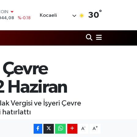
COIN
944,08
%-0.18
°
30
Kocaeli
LAR
7436
%0.18
RO
2510
%0.32
RLİN
4811
%0.38
M ALTIN
0.55
%0.03
i Çevre
T100
779
%-14
2 Haziran
ak Vergisi ve İşyeri Çevre
 hatırlattı
-
+
A
A