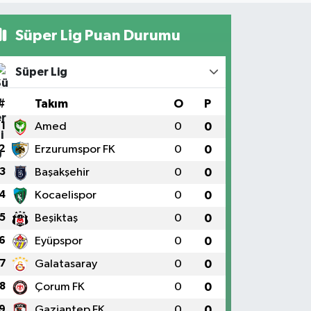
Süper Lig Puan Durumu
Süper Lig
#
Takım
O
P
1
Amed
0
0
2
Erzurumspor FK
0
0
3
Başakşehir
0
0
4
Kocaelispor
0
0
5
Beşiktaş
0
0
6
Eyüpspor
0
0
7
Galatasaray
0
0
8
Çorum FK
0
0
9
Gaziantep FK
0
0