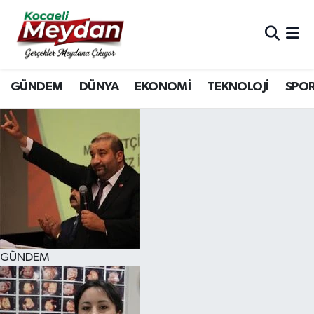
Nöbetçi Eczaneler
GÜNDEM
DÜNYA
EKONOMİ
TEKNOLOJİ
SPO
Hava Durumu
Trafik Durumu
Süper Lig Puan Durumu ve Fikstür
Tüm Manşetler
Son Dakika Haberleri
GÜNDEM
Haber Arşivi