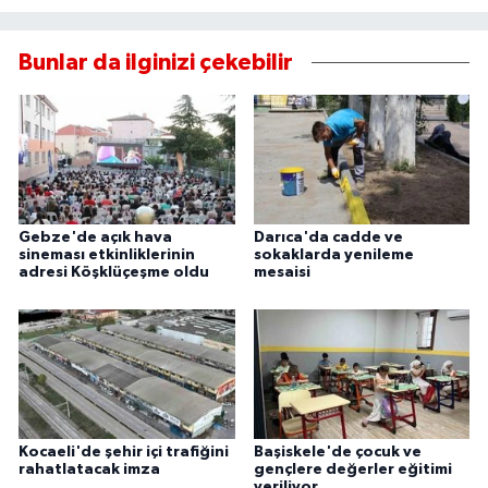
Bunlar da ilginizi çekebilir
Gebze'de açık hava
Darıca'da cadde ve
sineması etkinliklerinin
sokaklarda yenileme
adresi Köşklüçeşme oldu
mesaisi
Kocaeli'de şehir içi trafiğini
Başiskele'de çocuk ve
rahatlatacak imza
gençlere değerler eğitimi
veriliyor