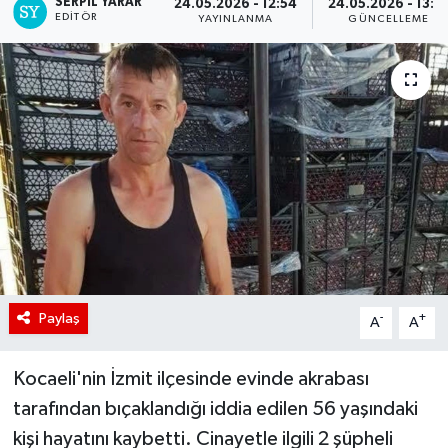
SERPİL YARAR
24.05.2026 - 12:54
24.05.2026 - 13:1
EDITÖR
YAYINLANMA
GÜNCELLEME
Paylaş
-
+
A
A
Kocaeli'nin İzmit ilçesinde evinde akrabası
tarafından bıçaklandığı iddia edilen 56 yaşındaki
kişi hayatını kaybetti. Cinayetle ilgili 2 şüpheli