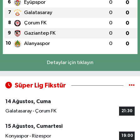
6
Eyüpspor
0
0
7
Galatasaray
0
0
8
Çorum FK
0
0
9
Gaziantep FK
0
0
10
Alanyaspor
0
0
Detaylar için tıklayın
Süper Lig Fikstür
14 Ağustos, Cuma
Galatasaray - Çorum FK
21:30
15 Ağustos, Cumartesi
Konyaspor - Rizespor
19:00