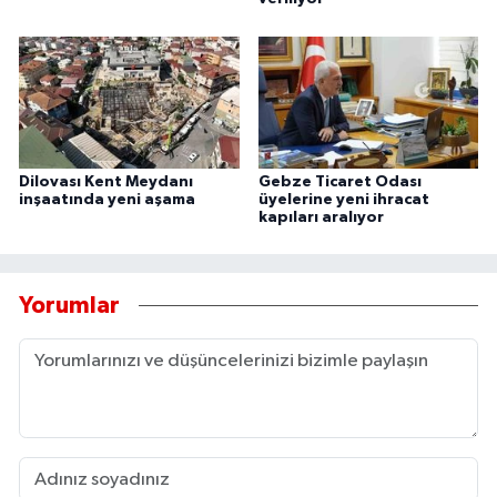
Dilovası Kent Meydanı
Gebze Ticaret Odası
inşaatında yeni aşama
üyelerine yeni ihracat
kapıları aralıyor
Yorumlar