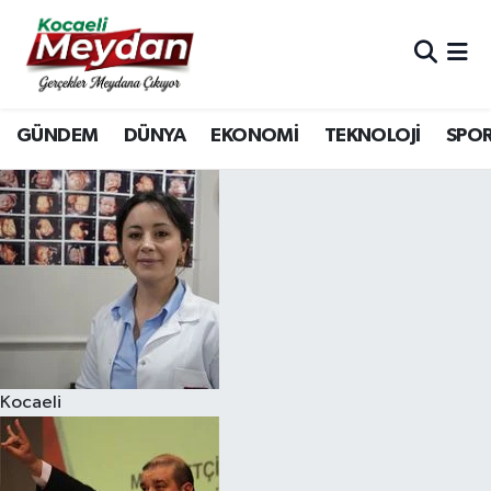
Nöbetçi Eczaneler
GÜNDEM
DÜNYA
EKONOMİ
TEKNOLOJİ
SPO
Hava Durumu
Trafik Durumu
Süper Lig Puan Durumu ve Fikstür
Tüm Manşetler
Son Dakika Haberleri
Kocaeli
Haber Arşivi