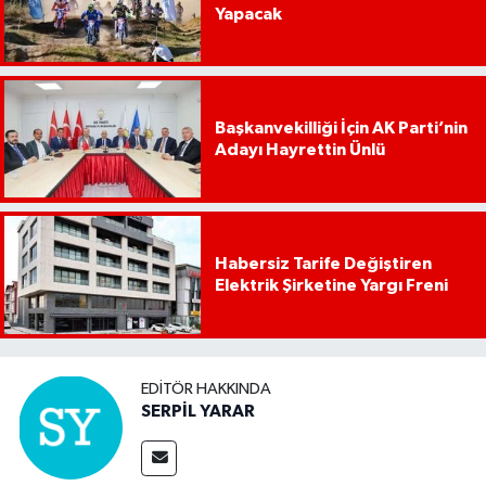
Yapacak
Başkanvekilliği İçin AK Parti’nin
Adayı Hayrettin Ünlü
Habersiz Tarife Değiştiren
Elektrik Şirketine Yargı Freni
EDITÖR HAKKINDA
SERPİL YARAR