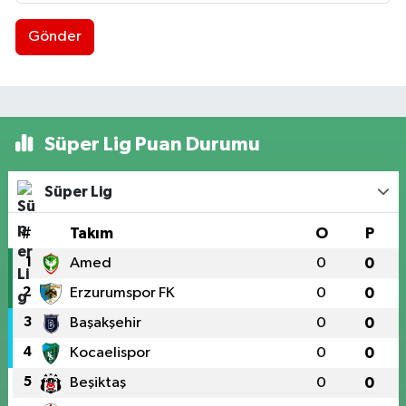
Gönder
Süper Lig Puan Durumu
Süper Lig
#
Takım
O
P
1
Amed
0
0
2
Erzurumspor FK
0
0
3
Başakşehir
0
0
4
Kocaelispor
0
0
5
Beşiktaş
0
0