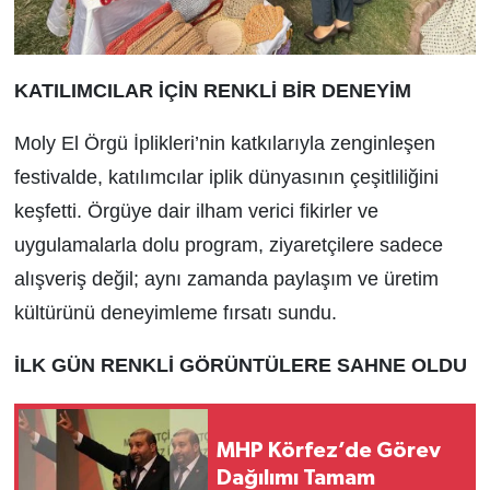
KATILIMCILAR İÇİN RENKLİ BİR DENEYİM
Moly El Örgü İplikleri’nin katkılarıyla zenginleşen
festivalde, katılımcılar iplik dünyasının çeşitliliğini
keşfetti. Örgüye dair ilham verici fikirler ve
uygulamalarla dolu program, ziyaretçilere sadece
alışveriş değil; aynı zamanda paylaşım ve üretim
kültürünü deneyimleme fırsatı sundu.
İLK GÜN RENKLİ GÖRÜNTÜLERE SAHNE OLDU
MHP Körfez’de Görev
Dağılımı Tamam