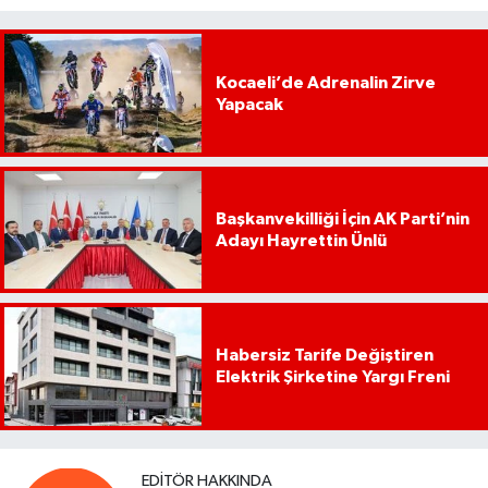
Kocaeli’de Adrenalin Zirve
Yapacak
Başkanvekilliği İçin AK Parti’nin
Adayı Hayrettin Ünlü
Habersiz Tarife Değiştiren
Elektrik Şirketine Yargı Freni
EDITÖR HAKKINDA