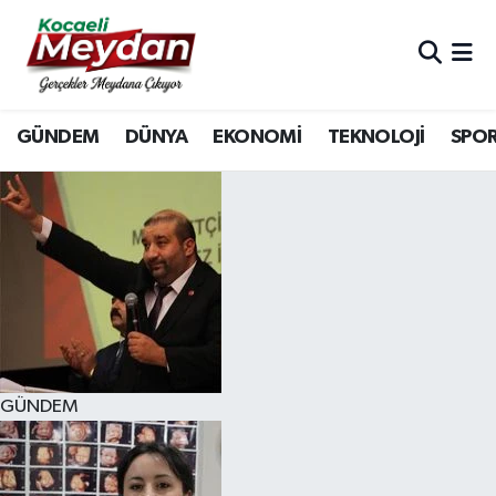
Nöbetçi Eczaneler
GÜNDEM
DÜNYA
EKONOMİ
TEKNOLOJİ
SPO
Hava Durumu
Trafik Durumu
Süper Lig Puan Durumu ve Fikstür
Tüm Manşetler
Son Dakika Haberleri
GÜNDEM
Haber Arşivi