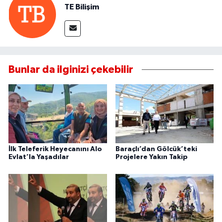
TE Bilişim
Bunlar da ilginizi çekebilir
İlk Teleferik Heyecanını Alo
Baraçlı’dan Gölcük’teki
Evlat’la Yaşadılar
Projelere Yakın Takip