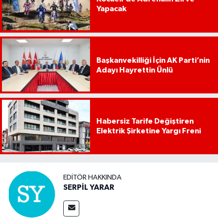
Yapacak
Başkanvekilliği İçin AK Parti’nin
Adayı Hayrettin Ünlü
Habersiz Tarife Değiştiren
Elektrik Şirketine Yargı Freni
EDITÖR HAKKINDA
SERPİL YARAR