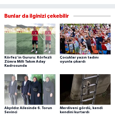
Bunlar da ilginizi çekebilir
Körfez’in Gururu: Körfezli
Çocuklar yazın tadını
Zümra Milli Takım Aday
oyunla çıkardı
Kadrosunda
Akyıldız Ailesinde 6. Torun
Merdiveni gördü, kendi
Sevinci
kendini kurtardı