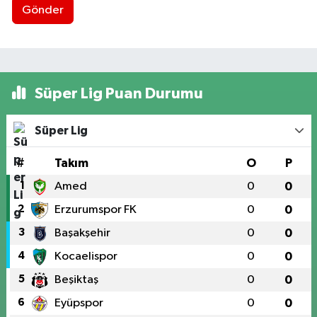
Gönder
Süper Lig Puan Durumu
Süper Lig
#
Takım
O
P
1
Amed
0
0
2
Erzurumspor FK
0
0
3
Başakşehir
0
0
4
Kocaelispor
0
0
5
Beşiktaş
0
0
6
Eyüpspor
0
0