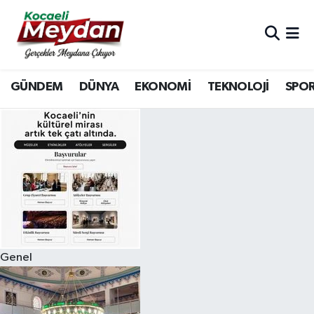
Nöbetçi Eczaneler
GÜNDEM
DÜNYA
EKONOMİ
TEKNOLOJİ
SPO
Hava Durumu
Trafik Durumu
Süper Lig Puan Durumu ve Fikstür
Tüm Manşetler
Son Dakika Haberleri
Genel
Haber Arşivi