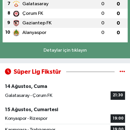
7
Galatasaray
0
0
8
Çorum FK
0
0
9
Gaziantep FK
0
0
10
Alanyaspor
0
0
Detaylar için tıklayın
Süper Lig Fikstür
14 Ağustos, Cuma
Galatasaray - Çorum FK
21:30
15 Ağustos, Cumartesi
Konyaspor - Rizespor
19:00
Kasımpaşa - Trabzonspor
19:00