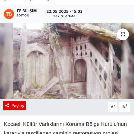
TE BILIŞIM
22.05.2025 - 15:03
EDITÖR
YAYINLANMA
Paylaş
-
+
A
A
Kocaeli Kültür Varlıklarını Koruma Bölge Kurulu’nun
kararıyla tescillenen caminin restorasyon projesi,