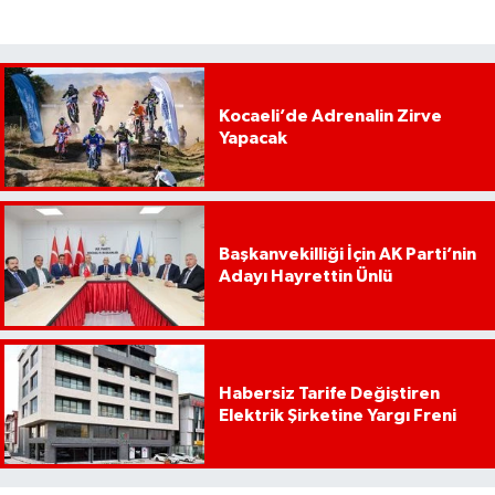
Kocaeli’de Adrenalin Zirve
Yapacak
Başkanvekilliği İçin AK Parti’nin
Adayı Hayrettin Ünlü
Habersiz Tarife Değiştiren
Elektrik Şirketine Yargı Freni