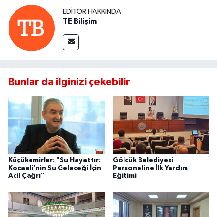
EDITÖR HAKKINDA
TE Bilişim
Bunlar da ilginizi çekebilir
Küçükemirler: "Su Hayattır:
Gölcük Belediyesi
Kocaeli’nin Su Geleceği İçin
Personeline İlk Yardım
Acil Çağrı"
Eğitimi