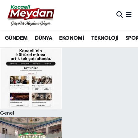
Nöbetçi Eczaneler
GÜNDEM
DÜNYA
EKONOMİ
TEKNOLOJİ
SPO
Hava Durumu
Trafik Durumu
Süper Lig Puan Durumu ve Fikstür
Tüm Manşetler
Son Dakika Haberleri
Genel
Haber Arşivi