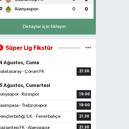
0
Alanyaspor
0
0
Detaylar için tıklayın
Süper Lig Fikstür
4 Ağustos, Cuma
alatasaray - Çorum FK
21:30
5 Ağustos, Cumartesi
onyaspor - Rizespor
19:00
asımpaşa - Trabzonspor
19:00
ençlerbirliği S.K. - Fenerbahçe
21:30
aziantep FK - Alanyaspor
21:30