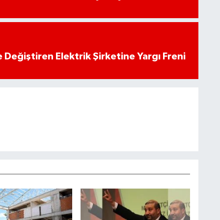
 Değiştiren Elektrik Şirketine Yargı Freni