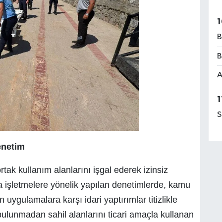
1
B
B
A
1
S
enetim
rtak kullanım alanlarını işgal ederek izinsiz
a işletmelere yönelik yapılan denetimlerde, kamu
uygulamalara karşı idari yaptırımlar titizlikle
bulunmadan sahil alanlarını ticari amaçla kullanan