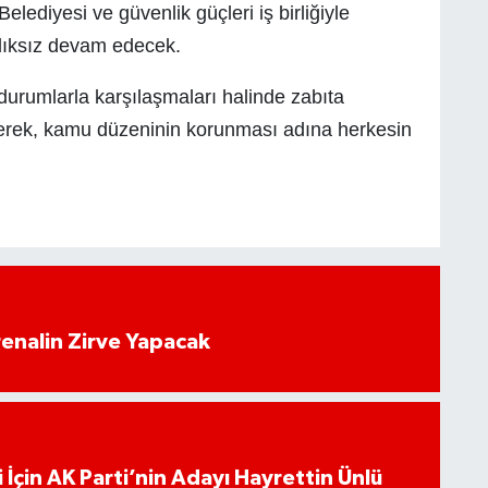
lediyesi ve güvenlik güçleri iş birliğiyle
lıksız devam edecek.
r durumlarla karşılaşmaları halinde zabıta
eyerek, kamu düzeninin korunması adına herkesin
enalin Zirve Yapacak
 İçin AK Parti’nin Adayı Hayrettin Ünlü