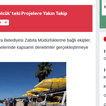
1
lcük’teki Projelere Yakın Takip
e
 Belediyesi Zabıta Müdürlüklerine bağlı ekipler,
lgelerinde kapsamlı denetimler gerçekleştirmeye
1
G
1
K
K
G
G