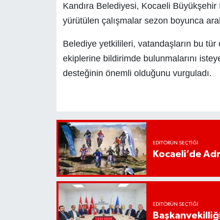
Kandıra Belediyesi, Kocaeli Büyükşehir Be
yürütülen çalışmalar sezon boyunca ara
Belediye yetkilileri, vatandaşların bu tü
ekiplerine bildirimde bulunmalarını ist
desteğinin önemli olduğunu vurguladı.
EDITÖRÜN SEÇTIĞI
Kocaeli’de Adr
EDITÖRÜN SEÇTIĞI
Başkanvekilliği