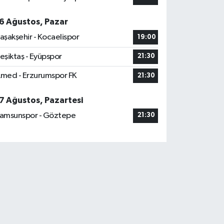
6 Ağustos, Pazar
aşakşehir - Kocaelispor
19:00
eşiktaş - Eyüpspor
21:30
med - Erzurumspor FK
21:30
7 Ağustos, Pazartesi
amsunspor - Göztepe
21:30