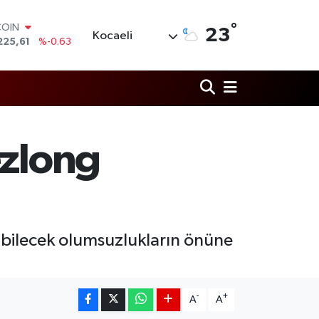
°
LAR
23
Kocaeli
7143
%0.16
RO
0317
%-0.02
RLİN
2463
%0.07
M ALTIN
0.40
%0.45
T100
ezlong
799
%70
COIN
225,61
%-0.63
şanabilecek olumsuzlukların önüne
-
+
A
A