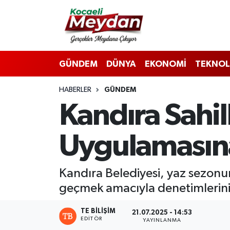
Nöbetçi Eczaneler
GÜNDEM
DÜNYA
EKONOMİ
TEKNOL
Hava Durumu
HABERLER
GÜNDEM
Trafik Durumu
Kandıra Sahil
Süper Lig Puan Durumu ve Fikstür
Uygulamasına
Tüm Manşetler
Son Dakika Haberleri
​​​​​​​Kandıra Belediyesi, yaz s
geçmek amacıyla denetimlerini s
Haber Arşivi
TE BILIŞIM
21.07.2025 - 14:53
EDITÖR
YAYINLANMA