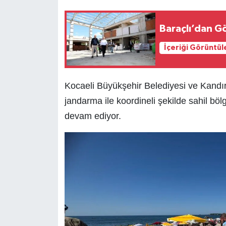
Baraçlı’dan Gö
İçeriği Görüntül
Kocaeli Büyükşehir Belediyesi ve Kandıra
jandarma ile koordineli şekilde sahil bö
devam ediyor.