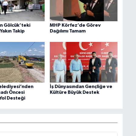
an Gölcük’teki
MHP Körfez’de Görev
Yakın Takip
Dağılımı Tamam
elediyesi’nden
İş Dünyasından Gençliğe ve
sadı Öncesi
Kültüre Büyük Destek
Yol Desteği