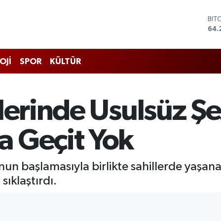
DO
47,
EU
55,
STE
OJİ
SPOR
KÜLTÜR
64,
GRA
651
BİS
lerinde Usulsüz Ş
13.
BIT
64.
 Geçit Yok
ezonunun başlamasıyla birlikte sahillerde ya
ıklaştırdı.