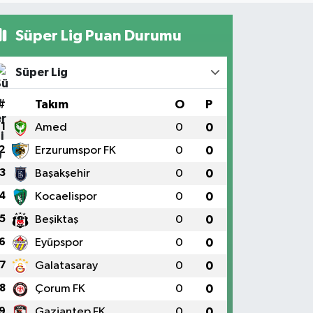
Süper Lig Puan Durumu
Süper Lig
#
Takım
O
P
1
Amed
0
0
2
Erzurumspor FK
0
0
3
Başakşehir
0
0
4
Kocaelispor
0
0
5
Beşiktaş
0
0
6
Eyüpspor
0
0
7
Galatasaray
0
0
8
Çorum FK
0
0
9
Gaziantep FK
0
0