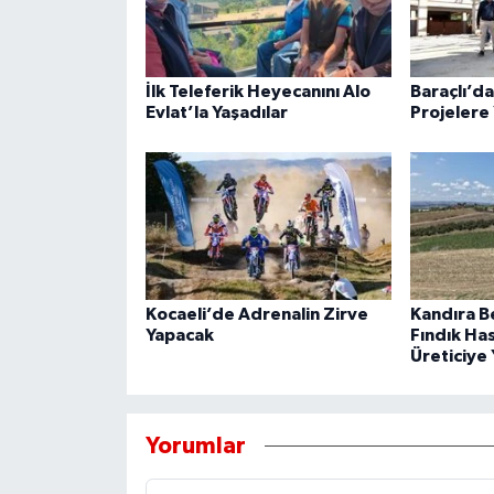
İlk Teleferik Heyecanını Alo
Baraçlı’d
Evlat’la Yaşadılar
Projelere 
Kocaeli’de Adrenalin Zirve
Kandıra B
Yapacak
Fındık Ha
Üreticiye 
Yorumlar