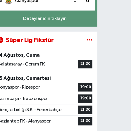
0
Alanyaspor
0
0
Detaylar için tıklayın
Süper Lig Fikstür
4 Ağustos, Cuma
alatasaray - Çorum FK
21:30
5 Ağustos, Cumartesi
onyaspor - Rizespor
19:00
asımpaşa - Trabzonspor
19:00
ençlerbirliği S.K. - Fenerbahçe
21:30
aziantep FK - Alanyaspor
21:30