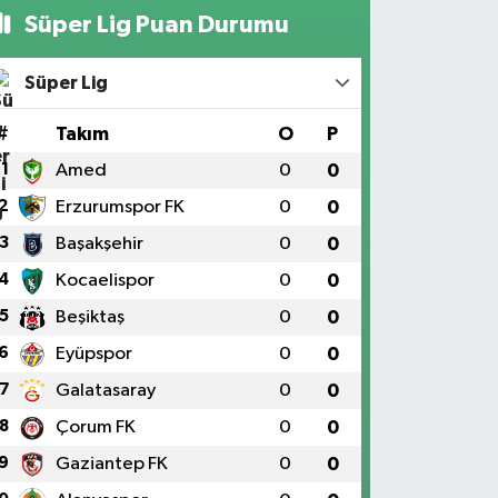
Süper Lig Puan Durumu
Süper Lig
#
Takım
O
P
1
Amed
0
0
2
Erzurumspor FK
0
0
3
Başakşehir
0
0
4
Kocaelispor
0
0
5
Beşiktaş
0
0
6
Eyüpspor
0
0
7
Galatasaray
0
0
8
Çorum FK
0
0
9
Gaziantep FK
0
0