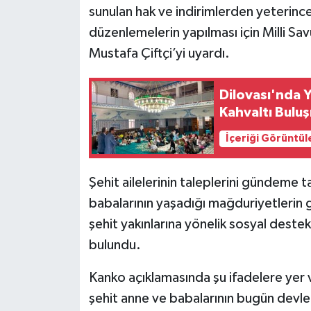
sunulan hak ve indirimlerden yeterinc
düzenlemelerin yapılması için Milli Sav
Mustafa Çiftçi’yi uyardı.
Dilovası'nda 
Kahvaltı Bulu
İçeriği Görüntül
Şehit ailelerinin taleplerini gündeme 
babalarının yaşadığı mağduriyetlerin g
şehit yakınlarına yönelik sosyal dest
bulundu.
Kanko açıklamasında şu ifadelere yer v
şehit anne ve babalarının bugün devle