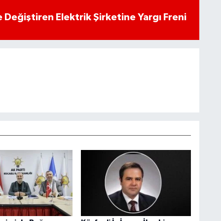
 Değiştiren Elektrik Şirketine Yargı Freni