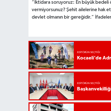
“İktidara soruyoruz: En büyük bedeli
vermiyorsunuz? Şehit ailelerine hak etti
devlet olmanın bir gereğidir.” İfadeleri
EDITÖRÜN SEÇTIĞI
Kocaeli’de Adr
EDITÖRÜN SEÇTIĞI
Başkanvekilliği