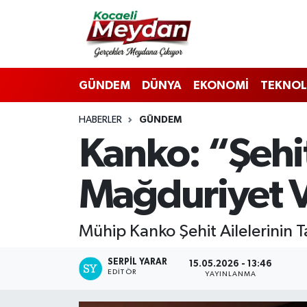
Nöbetçi Eczaneler
GÜNDEM
DÜNYA
EKONOMİ
TEKNOL
Hava Durumu
HABERLER
GÜNDEM
Trafik Durumu
Kanko: “Şehit
Süper Lig Puan Durumu ve Fikstür
Mağduriyet V
Tüm Manşetler
Son Dakika Haberleri
Mühip Kanko Şehit Ailelerinin 
Haber Arşivi
SERPİL YARAR
15.05.2026 - 13:46
EDITÖR
YAYINLANMA