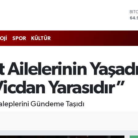
BIT
64.
DO
47,
EU
OJİ
SPOR
KÜLTÜR
55,
STE
64,
GRA
 Ailelerinin Yaşad
666
BİS
13.
icdan Yarasıdır”
Taleplerini Gündeme Taşıdı