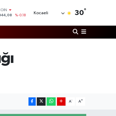
°
COIN
30
Kocaeli
944,08
%-0.18
LAR
7436
%0.18
RO
2510
%0.32
RLİN
4811
%0.38
M ALTIN
ığı
0.55
%0.03
T100
779
%-14
-
+
A
A