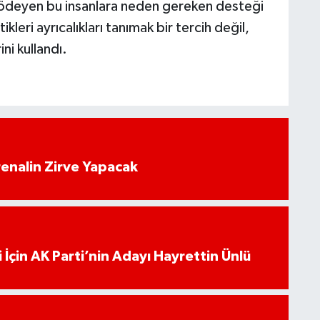
 ödeyen bu insanlara neden gereken desteği
kleri ayrıcalıkları tanımak bir tercih değil,
ni kullandı.
enalin Zirve Yapacak
 İçin AK Parti’nin Adayı Hayrettin Ünlü