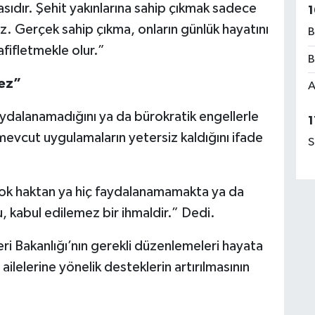
sıdır. Şehit yakınlarına sahip çıkmak sadece
1
z. Gerçek sahip çıkma, onların günlük hayatını
B
afifletmekle olur.”
B
mez”
A
faydalanamadığını ya da bürokratik engellerle
1
 mevcut uygulamaların yetersiz kaldığını ifade
S
rçok haktan ya hiç faydalanamamakta ya da
u, kabul edilemez bir ihmaldir.” Dedi.
leri Bakanlığı’nın gerekli düzenlemeleri hayata
ailelerine yönelik desteklerin artırılmasının
.