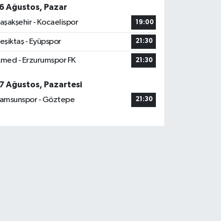
6 Ağustos, Pazar
aşakşehir - Kocaelispor
19:00
eşiktaş - Eyüpspor
21:30
med - Erzurumspor FK
21:30
7 Ağustos, Pazartesi
amsunspor - Göztepe
21:30