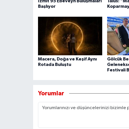
İzmit 95 Ebeveyn Buluşmaları
Talus: “M
Başlıyor
Koparmay
Macera, Doğa ve Keşif Aynı
Gölcük Be
Rotada Buluştu
Geleneksel
Festivali 
Yorumlar