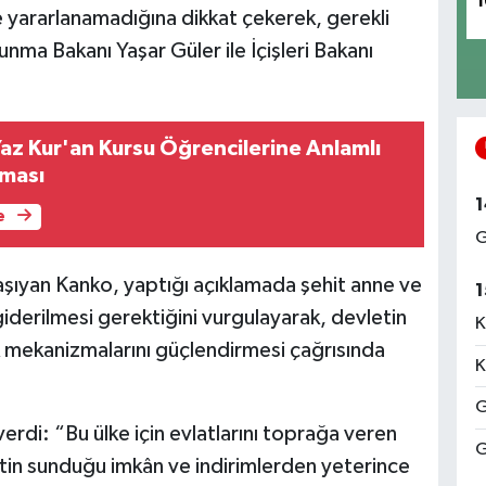
1
e yararlanamadığına dikkat çekerek, gerekli
unma Bakanı Yaşar Güler ile İçişleri Bakanı
Yaz Kur'an Kursu Öğrencilerine Anlamlı
şması
1
e
G
taşıyan Kanko, yaptığı açıklamada şehit anne ve
1
iderilmesi gerektiğini vurgulayarak, devletin
K
ek mekanizmalarını güçlendirmesi çağrısında
K
G
erdi: “Bu ülke için evlatlarını toprağa veren
G
tin sunduğu imkân ve indirimlerden yeterince