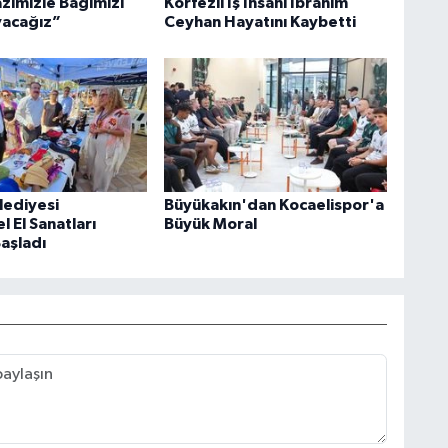
azimizle Bağımızı
Körfezli İş İnsanı İbrahim
acağız”
Ceyhan Hayatını Kaybetti
lediyesi
Büyükakın'dan Kocaelispor'a
 El Sanatları
Büyük Moral
Başladı