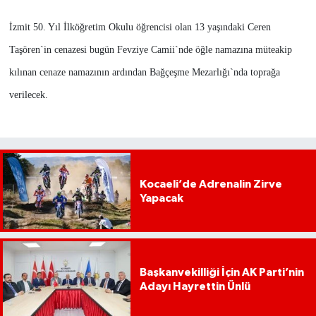
İzmit 50. Yıl İlköğretim Okulu öğrencisi olan 13 yaşındaki Ceren
Taşören`in cenazesi bugün Fevziye Camii`nde öğle namazına müteakip
kılınan cenaze namazının ardından Bağçeşme Mezarlığı`nda toprağa
verilecek.
Kocaeli’de Adrenalin Zirve
Yapacak
Başkanvekilliği İçin AK Parti’nin
Adayı Hayrettin Ünlü