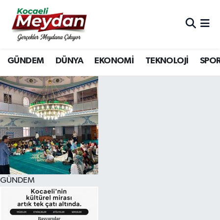
Nöbetçi Eczaneler
GÜNDEM
DÜNYA
EKONOMİ
TEKNOLOJİ
SPO
Hava Durumu
Trafik Durumu
Süper Lig Puan Durumu ve Fikstür
Tüm Manşetler
Son Dakika Haberleri
GÜNDEM
Haber Arşivi