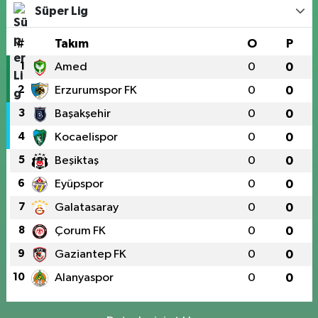
Süper Lig
#
Takım
O
P
1
Amed
0
0
2
Erzurumspor FK
0
0
3
Başakşehir
0
0
4
Kocaelispor
0
0
5
Beşiktaş
0
0
6
Eyüpspor
0
0
7
Galatasaray
0
0
8
Çorum FK
0
0
9
Gaziantep FK
0
0
10
Alanyaspor
0
0