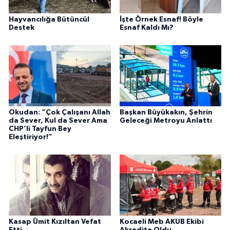
Hayvancılığa Bütüncül
İşte Örnek Esnaf! Böyle
Destek
Esnaf Kaldı Mı?
Okudan: “Çok Çalışanı Allah
Başkan Büyükakın, Şehrin
da Sever, Kul da Sever Ama
Geleceği Metroyu Anlattı
CHP’li Tayfun Bey
Eleştiriyor!”
Kasap Ümit Kızıltan Vefat
Kocaeli Meb AKUB Ekibi
Etti
Akredite Oldu