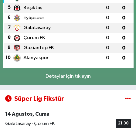
5
Beşiktaş
0
0
6
Eyüpspor
0
0
7
Galatasaray
0
0
8
Çorum FK
0
0
9
Gaziantep FK
0
0
10
Alanyaspor
0
0
Detaylar için tıklayın
Süper Lig Fikstür
14 Ağustos, Cuma
Galatasaray - Çorum FK
21:30