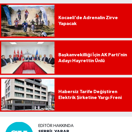
Kocaeli’de Adrenalin Zirve
Yapacak
Başkanvekilliği İçin AK Parti’nin
Adayı Hayrettin Ünlü
Habersiz Tarife Değiştiren
Elektrik Şirketine Yargı Freni
EDITÖR HAKKINDA
SERPİL YARAR