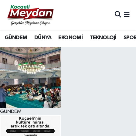
Nöbetçi Eczaneler
GÜNDEM
DÜNYA
EKONOMİ
TEKNOLOJİ
SPO
Hava Durumu
Trafik Durumu
Süper Lig Puan Durumu ve Fikstür
Tüm Manşetler
Son Dakika Haberleri
GÜNDEM
Haber Arşivi