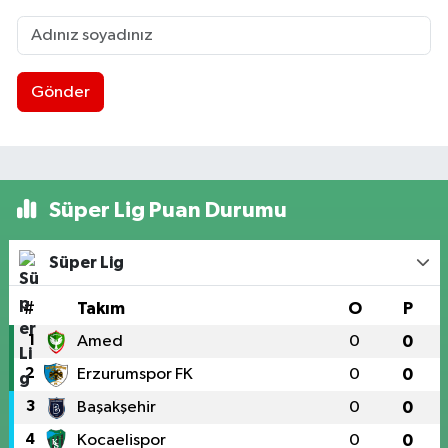
Gönder
Süper Lig Puan Durumu
Süper Lig
#
Takım
O
P
1
Amed
0
0
2
Erzurumspor FK
0
0
3
Başakşehir
0
0
4
Kocaelispor
0
0