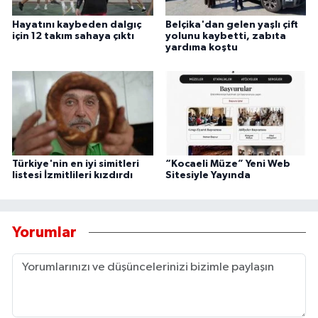
Hayatını kaybeden dalgıç
Belçika'dan gelen yaşlı çift
için 12 takım sahaya çıktı
yolunu kaybetti, zabıta
yardıma koştu
Türkiye'nin en iyi simitleri
“Kocaeli Müze” Yeni Web
listesi İzmitlileri kızdırdı
Sitesiyle Yayında
Yorumlar