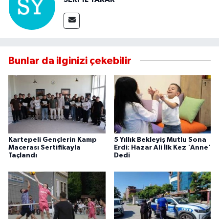
Bunlar da ilginizi çekebilir
Kartepeli Gençlerin Kamp
5 Yıllık Bekleyiş Mutlu Sona
Macerası Sertifikayla
Erdi: Hazar Ali İlk Kez 'Anne'
Taçlandı
Dedi