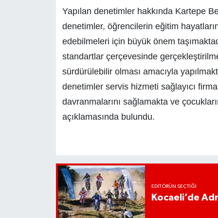
Yapılan denetimler hakkında Kartepe Bel
denetimler, öğrencilerin eğitim hayatlar
edebilmeleri için büyük önem taşımaktadı
standartlar çerçevesinde gerçekleştirilme
sürdürülebilir olması amacıyla yapılmakt
denetimler servis hizmeti sağlayıcı firma
davranmalarını sağlamakta ve çocuklarım
açıklamasında bulundu.
EDITÖRÜN SEÇTIĞI
Kocaeli’de Adr