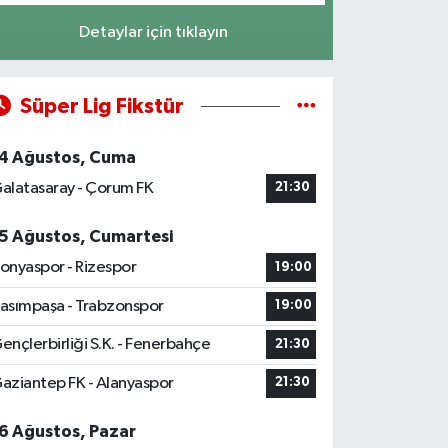
Detaylar için tıklayın
Süper Lig Fikstür
4 Ağustos, Cuma
alatasaray - Çorum FK
21:30
5 Ağustos, Cumartesi
onyaspor - Rizespor
19:00
asımpaşa - Trabzonspor
19:00
ençlerbirliği S.K. - Fenerbahçe
21:30
aziantep FK - Alanyaspor
21:30
6 Ağustos, Pazar