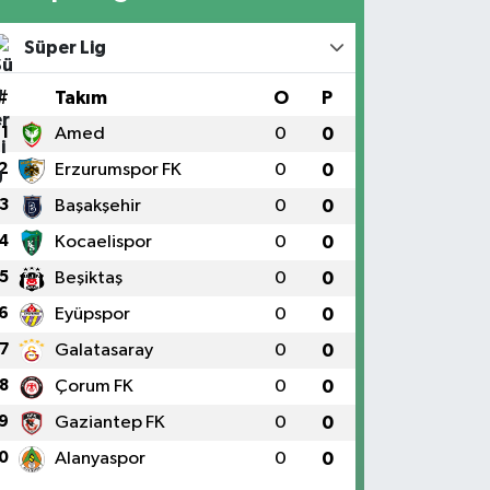
Süper Lig
#
Takım
O
P
1
Amed
0
0
2
Erzurumspor FK
0
0
3
Başakşehir
0
0
4
Kocaelispor
0
0
5
Beşiktaş
0
0
6
Eyüpspor
0
0
7
Galatasaray
0
0
8
Çorum FK
0
0
9
Gaziantep FK
0
0
0
Alanyaspor
0
0