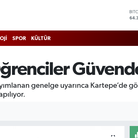
BIT
64.
DO
47,
EU
55,
STE
OJİ
SPOR
KÜLTÜR
64,
GRA
657
ğrenciler Güvend
BİS
13.
yayımlanan genelge uyarınca Kartepe’de gör
apılıyor.