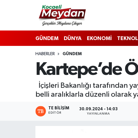
Nöbetçi Eczaneler
GÜNDEM
DÜNYA
EKONOMİ
TEKNOL
Hava Durumu
HABERLER
GÜNDEM
Trafik Durumu
Kartepe’de Ö
Süper Lig Puan Durumu ve Fikstür
İçişleri Bakanlığı tarafından 
Tüm Manşetler
belli aralıklarla düzenli olarak y
Son Dakika Haberleri
TE BILIŞIM
30.09.2024 - 14:03
EDITÖR
YAYINLANMA
Haber Arşivi