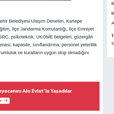
B
B
ehir Belediyesi Ulaşım Denetim, Kartepe
A
Eğitim, İlçe Jandarma Komutanlığı, İlçe Emniyet
1
ak SRC, psikoteknik, UKOME belgeleri, güzergâh
S
nesi, kapasite, sınıflandırma, personel yeterlilik
rumluluk ve kuralların uygun olup olmadığını
Heyecanını Alo Evlat’la Yaşadılar
e