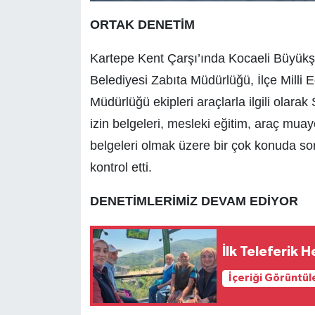
ORTAK DENETİM
Kartepe Kent Çarşı’ında Kocaeli Büyükş
Belediyesi Zabıta Müdürlüğü, İlçe Milli 
Müdürlüğü ekipleri araçlarla ilgili olar
izin belgeleri, mesleki eğitim, araç muaye
belgeleri olmak üzere bir çok konuda so
kontrol etti.
DENETİMLERİMİZ DEVAM EDİYOR
İlk Teleferik 
İçeriği Görüntül