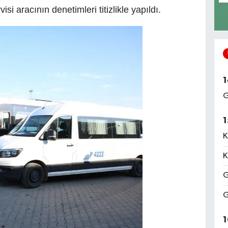
si aracının denetimleri titizlikle yapıldı.
1
G
1
K
K
G
G
1