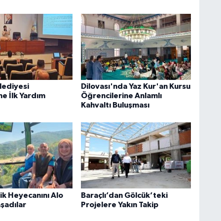
lediyesi
Dilovası'nda Yaz Kur'an Kursu
ne İlk Yardım
Öğrencilerine Anlamlı
Kahvaltı Buluşması
rik Heyecanını Alo
Baraçlı’dan Gölcük’teki
aşadılar
Projelere Yakın Takip