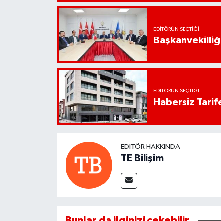
EDITÖRÜN SEÇTIĞI
Başkanvekilliği
EDITÖRÜN SEÇTIĞI
Habersiz Tarife
EDITÖR HAKKINDA
TE Bilişim
Bunlar da ilginizi çekebilir