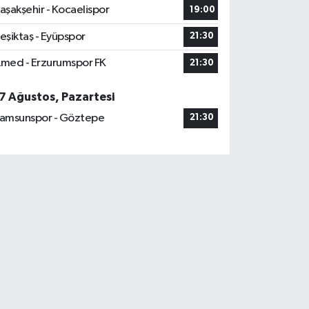
aşakşehir - Kocaelispor
19:00
eşiktaş - Eyüpspor
21:30
med - Erzurumspor FK
21:30
7 Ağustos, Pazartesi
amsunspor - Göztepe
21:30