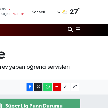
COIN
360,53
%-0.76
°
LAR
27
Kocaeli
7069
%0.17
RO
0265
%0.01
RLİN
1897
%0.02
M ALTIN
4.81
%1.44
e
T100
887
%64
ev yapan öğrenci servisleri
-
+
A
A
Süper Lig Puan Durumu