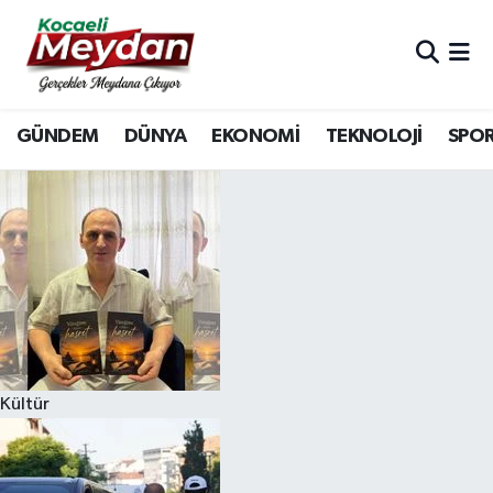
Nöbetçi Eczaneler
GÜNDEM
DÜNYA
EKONOMİ
TEKNOLOJİ
SPO
Hava Durumu
Trafik Durumu
Süper Lig Puan Durumu ve Fikstür
Tüm Manşetler
Son Dakika Haberleri
Kültür
Haber Arşivi