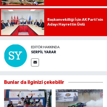
Başkanvekilliği İçin AK Parti’nin
Adayı Hayrettin Ünlü
EDITÖR HAKKINDA
SERPİL YARAR
Bunlar da ilginizi çekebilir