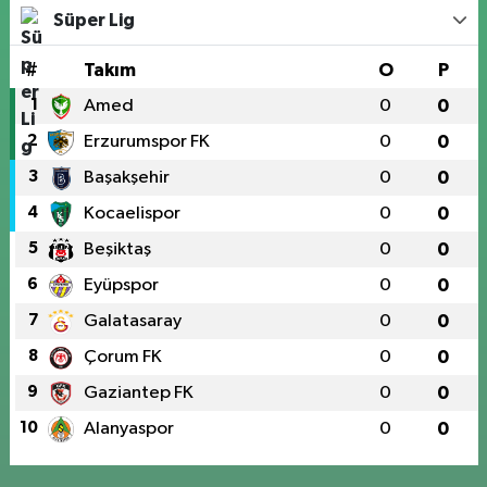
Süper Lig
#
Takım
O
P
1
Amed
0
0
2
Erzurumspor FK
0
0
3
Başakşehir
0
0
4
Kocaelispor
0
0
5
Beşiktaş
0
0
6
Eyüpspor
0
0
7
Galatasaray
0
0
8
Çorum FK
0
0
9
Gaziantep FK
0
0
10
Alanyaspor
0
0