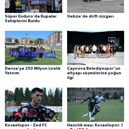
Süper Enduro’da Kupalar
Gebze'de drift rüzgarı
Sahiplerini Buldu
Darıca'ya 250 Milyon Liralık
Çayırova Belediyespor'un
Yatırım
altyapı seçmelerine yoğun
ilgi
Kocaelispor - Zed FC
Hazırlık maçı: Kocaelispor: 1