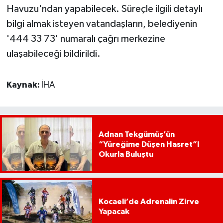
Havuzu'ndan yapabilecek. Süreçle ilgili detaylı
bilgi almak isteyen vatandaşların, belediyenin
'444 33 73' numaralı çağrı merkezine
ulaşabileceği bildirildi.
Kaynak:
İHA
Adnan Tekgümüş’ün
“Yüreğime Düşen Hasret”I
Okurla Buluştu
Kocaeli’de Adrenalin Zirve
Yapacak