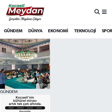
Nöbetçi Eczaneler
GÜNDEM
DÜNYA
EKONOMİ
TEKNOLOJİ
SPO
Hava Durumu
Trafik Durumu
Süper Lig Puan Durumu ve Fikstür
Tüm Manşetler
Son Dakika Haberleri
GÜNDEM
Haber Arşivi