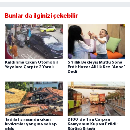
Bunlar da ilginizi çekebilir
Kaldırıma Çıkan Otomobil
5 Yıllık Bekleyiş Mutlu Sona
Yayalara Çarptı: 2 Yaralı
Erdi: Hazar Ali İlk Kez 'Anne'
Dedi
Tadilat sırasında çıkan
D100'de Tıra Çarpan
kıvılcımlar yangına sebep
Kamyonun Kupası Ezildi:
oldu
Sürücü Sıkıştı