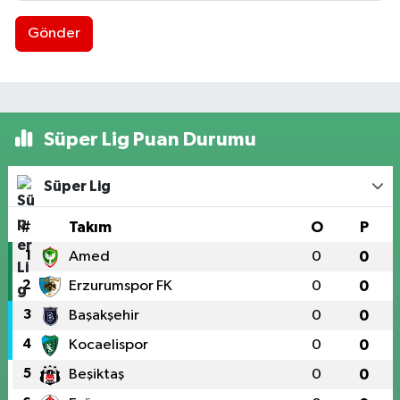
Gönder
Süper Lig Puan Durumu
Süper Lig
#
Takım
O
P
1
Amed
0
0
2
Erzurumspor FK
0
0
3
Başakşehir
0
0
4
Kocaelispor
0
0
5
Beşiktaş
0
0