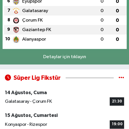
6
Eyüpspor
0
0
7
Galatasaray
0
0
8
Çorum FK
0
0
9
Gaziantep FK
0
0
10
Alanyaspor
0
0
Detaylar için tıklayın
Süper Lig Fikstür
14 Ağustos, Cuma
Galatasaray - Çorum FK
21:30
15 Ağustos, Cumartesi
Konyaspor - Rizespor
19:00