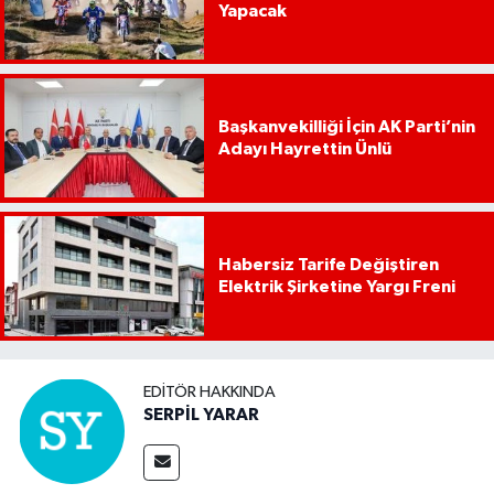
Yapacak
Başkanvekilliği İçin AK Parti’nin
Adayı Hayrettin Ünlü
Habersiz Tarife Değiştiren
Elektrik Şirketine Yargı Freni
EDITÖR HAKKINDA
SERPİL YARAR