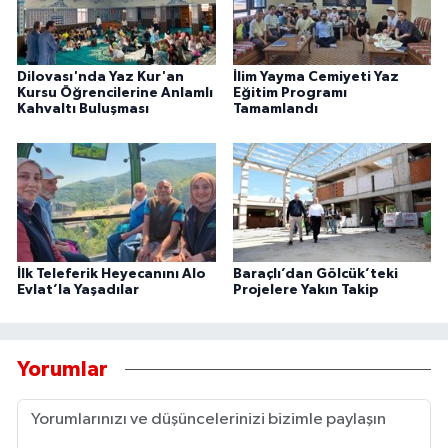
Dilovası'nda Yaz Kur'an
İlim Yayma Cemiyeti Yaz
Kursu Öğrencilerine Anlamlı
Eğitim Programı
Kahvaltı Buluşması
Tamamlandı
İlk Teleferik Heyecanını Alo
Baraçlı’dan Gölcük’teki
Evlat’la Yaşadılar
Projelere Yakın Takip
Yorumlar