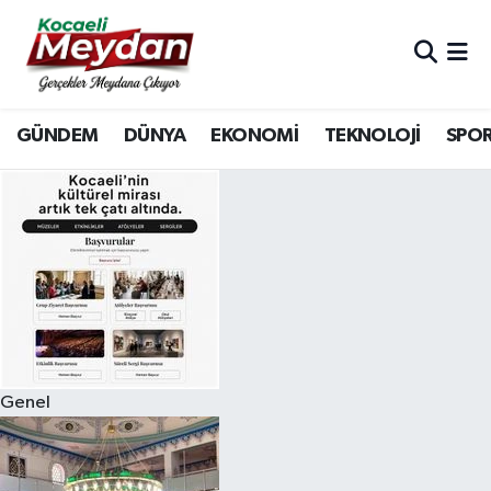
Nöbetçi Eczaneler
GÜNDEM
DÜNYA
EKONOMİ
TEKNOLOJİ
SPO
Hava Durumu
Trafik Durumu
Süper Lig Puan Durumu ve Fikstür
Tüm Manşetler
Son Dakika Haberleri
Genel
Haber Arşivi