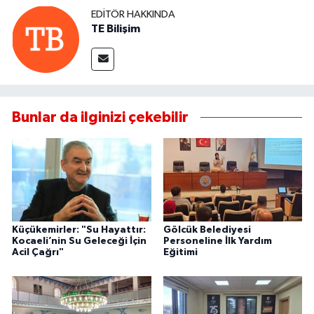
EDITÖR HAKKINDA
TE Bilişim
Bunlar da ilginizi çekebilir
Küçükemirler: "Su Hayattır:
Gölcük Belediyesi
Kocaeli’nin Su Geleceği İçin
Personeline İlk Yardım
Acil Çağrı"
Eğitimi