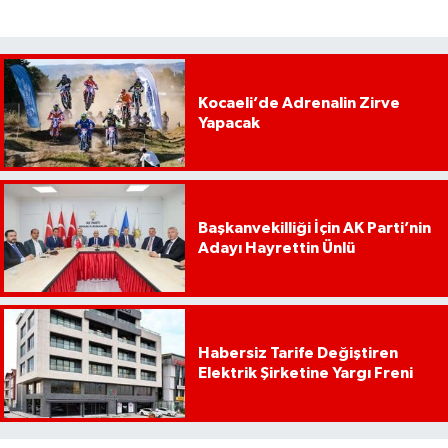
Kocaeli’de Adrenalin Zirve
Yapacak
Başkanvekilliği İçin AK Parti’nin
Adayı Hayrettin Ünlü
Habersiz Tarife Değiştiren
Elektrik Şirketine Yargı Freni