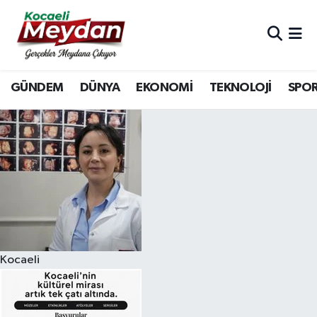
Nöbetçi Eczaneler
GÜNDEM
DÜNYA
EKONOMİ
TEKNOLOJİ
SPO
Hava Durumu
Trafik Durumu
Süper Lig Puan Durumu ve Fikstür
Tüm Manşetler
Son Dakika Haberleri
Kocaeli
Haber Arşivi