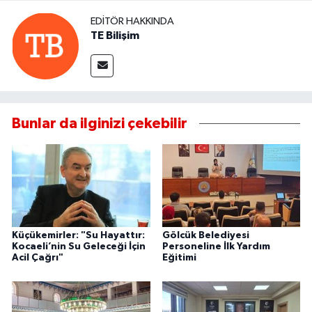
EDITÖR HAKKINDA
TE Bilişim
Bunlar da ilginizi çekebilir
Küçükemirler: "Su Hayattır:
Gölcük Belediyesi
Kocaeli’nin Su Geleceği İçin
Personeline İlk Yardım
Acil Çağrı"
Eğitimi