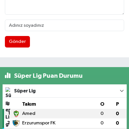
Gönder
Süper Lig Puan Durumu
Süper Lig
#
Takım
O
P
1
Amed
0
0
2
Erzurumspor FK
0
0