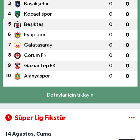
3
Başakşehir
0
0
4
Kocaelispor
0
0
5
Beşiktaş
0
0
6
Eyüpspor
0
0
7
Galatasaray
0
0
8
Çorum FK
0
0
9
Gaziantep FK
0
0
10
Alanyaspor
0
0
Detaylar için tıklayın
Süper Lig Fikstür
14 Ağustos, Cuma