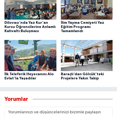
Dilovası'nda Yaz Kur'an
İlim Yayma Cemiyeti Yaz
Kursu Öğrencilerine Anlamlı
Eğitim Programı
Kahvaltı Buluşması
Tamamlandı
İlk Teleferik Heyecanını Alo
Baraçlı’dan Gölcük’teki
Evlat’la Yaşadılar
Projelere Yakın Takip
Yorumlar