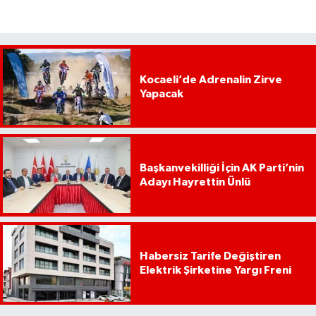
Kocaeli’de Adrenalin Zirve
Yapacak
Başkanvekilliği İçin AK Parti’nin
Adayı Hayrettin Ünlü
Habersiz Tarife Değiştiren
Elektrik Şirketine Yargı Freni