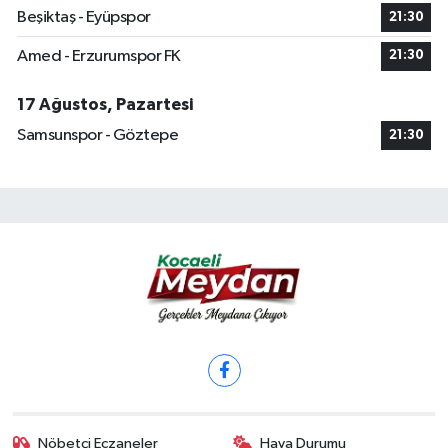
Beşiktaş - Eyüpspor
21:30
Amed - Erzurumspor FK
21:30
17 Ağustos, Pazartesi
Samsunspor - Göztepe
21:30
Nöbetçi Eczaneler
Hava Durumu