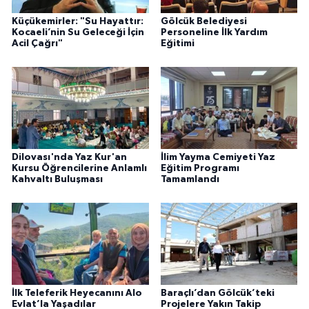
Küçükemirler: "Su Hayattır:
Gölcük Belediyesi
Kocaeli’nin Su Geleceği İçin
Personeline İlk Yardım
Acil Çağrı"
Eğitimi
Dilovası'nda Yaz Kur'an
İlim Yayma Cemiyeti Yaz
Kursu Öğrencilerine Anlamlı
Eğitim Programı
Kahvaltı Buluşması
Tamamlandı
İlk Teleferik Heyecanını Alo
Baraçlı’dan Gölcük’teki
Evlat’la Yaşadılar
Projelere Yakın Takip