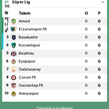
Süper Lig
#
Takım
O
P
1
Amed
0
0
2
Erzurumspor FK
0
0
3
Başakşehir
0
0
4
Kocaelispor
0
0
5
Beşiktaş
0
0
6
Eyüpspor
0
0
7
Galatasaray
0
0
8
Çorum FK
0
0
9
Gaziantep FK
0
0
10
Alanyaspor
0
0
Detaylar için tıklayın