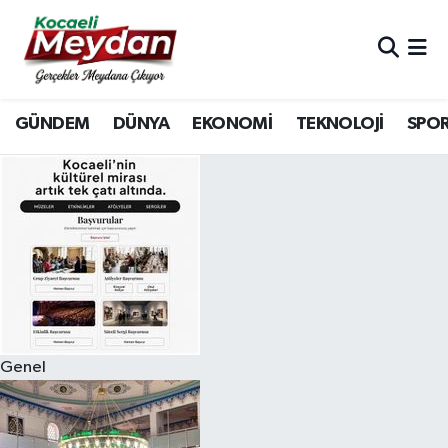
Nöbetçi Eczaneler
GÜNDEM
DÜNYA
EKONOMİ
TEKNOLOJİ
SPO
Hava Durumu
Trafik Durumu
Süper Lig Puan Durumu ve Fikstür
Tüm Manşetler
Son Dakika Haberleri
Genel
Haber Arşivi