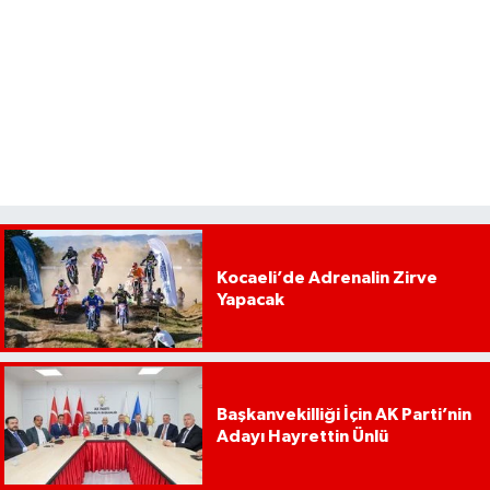
Kocaeli’de Adrenalin Zirve
Yapacak
Başkanvekilliği İçin AK Parti’nin
Adayı Hayrettin Ünlü