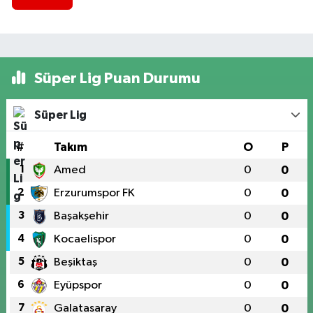
Süper Lig Puan Durumu
Süper Lig
#
Takım
O
P
1
Amed
0
0
2
Erzurumspor FK
0
0
3
Başakşehir
0
0
4
Kocaelispor
0
0
5
Beşiktaş
0
0
6
Eyüpspor
0
0
7
Galatasaray
0
0