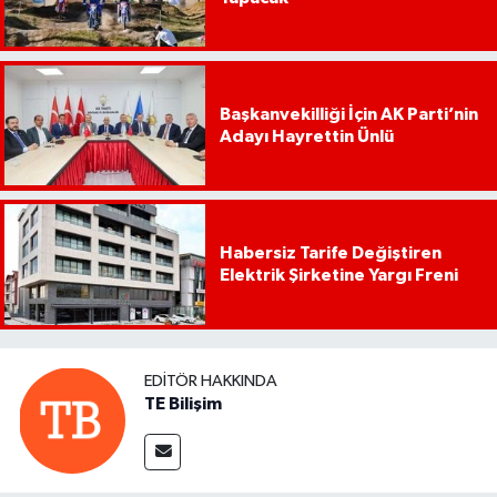
Başkanvekilliği İçin AK Parti’nin
Adayı Hayrettin Ünlü
Habersiz Tarife Değiştiren
Elektrik Şirketine Yargı Freni
EDITÖR HAKKINDA
TE Bilişim