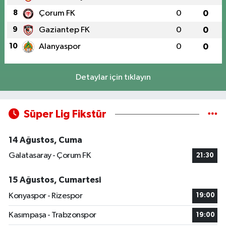
8
Çorum FK
0
0
9
Gaziantep FK
0
0
10
Alanyaspor
0
0
Detaylar için tıklayın
Süper Lig Fikstür
14 Ağustos, Cuma
Galatasaray - Çorum FK
21:30
15 Ağustos, Cumartesi
Konyaspor - Rizespor
19:00
Kasımpaşa - Trabzonspor
19:00