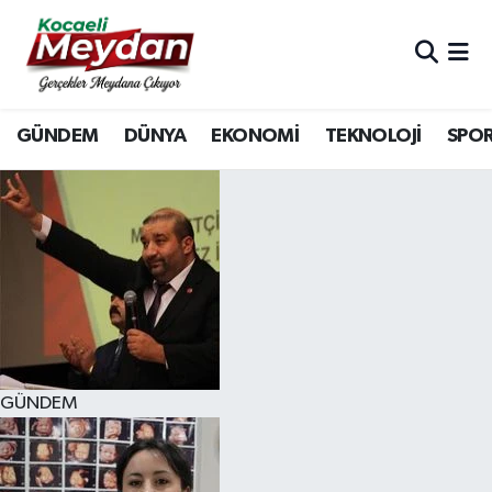
Nöbetçi Eczaneler
GÜNDEM
DÜNYA
EKONOMİ
TEKNOLOJİ
SPO
Hava Durumu
Trafik Durumu
Süper Lig Puan Durumu ve Fikstür
Tüm Manşetler
Son Dakika Haberleri
GÜNDEM
Haber Arşivi