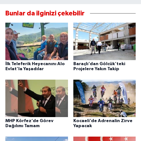
Bunlar da ilginizi çekebilir
İlk Teleferik Heyecanını Alo
Baraçlı’dan Gölcük’teki
Evlat’la Yaşadılar
Projelere Yakın Takip
MHP Körfez’de Görev
Kocaeli’de Adrenalin Zirve
Dağılımı Tamam
Yapacak