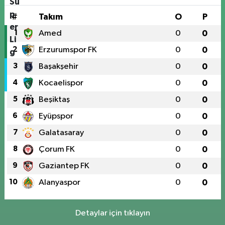
#
Takım
O
P
1
Amed
0
0
2
Erzurumspor FK
0
0
3
Başakşehir
0
0
4
Kocaelispor
0
0
5
Beşiktaş
0
0
6
Eyüpspor
0
0
7
Galatasaray
0
0
8
Çorum FK
0
0
9
Gaziantep FK
0
0
10
Alanyaspor
0
0
Detaylar için tıklayın