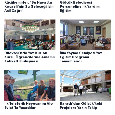
Küçükemirler: "Su Hayattır:
Gölcük Belediyesi
Kocaeli’nin Su Geleceği İçin
Personeline İlk Yardım
Acil Çağrı"
Eğitimi
Dilovası'nda Yaz Kur'an
İlim Yayma Cemiyeti Yaz
Kursu Öğrencilerine Anlamlı
Eğitim Programı
Kahvaltı Buluşması
Tamamlandı
İlk Teleferik Heyecanını Alo
Baraçlı’dan Gölcük’teki
Evlat’la Yaşadılar
Projelere Yakın Takip