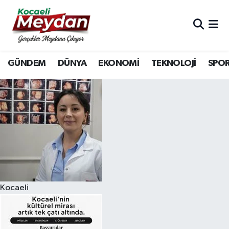
Nöbetçi Eczaneler
GÜNDEM
DÜNYA
EKONOMİ
TEKNOLOJİ
SPO
Hava Durumu
Trafik Durumu
Süper Lig Puan Durumu ve Fikstür
Tüm Manşetler
Son Dakika Haberleri
Kocaeli
Haber Arşivi