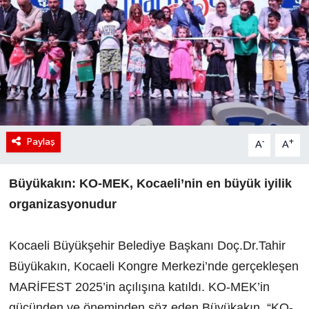
Paylaş
-
+
A
A
Büyükakın: KO-MEK, Kocaeli’nin en büyük iyilik
organizasyonudur
Kocaeli Büyükşehir Belediye Başkanı Doç.Dr.Tahir
Büyükakın, Kocaeli Kongre Merkezi’nde gerçekleşen
MARİFEST 2025’in açılışına katıldı. KO-MEK’in
gücünden ve öneminden söz eden Büyükakın, “KO-