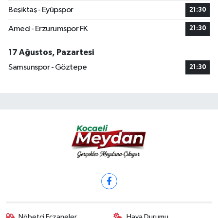
Beşiktaş - Eyüpspor
21:30
Amed - Erzurumspor FK
21:30
17 Ağustos, Pazartesi
Samsunspor - Göztepe
21:30
Nöbetçi Eczaneler
Hava Durumu