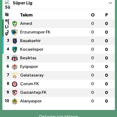
Süper Lig
#
Takım
O
P
1
Amed
0
0
2
Erzurumspor FK
0
0
3
Başakşehir
0
0
4
Kocaelispor
0
0
5
Beşiktaş
0
0
6
Eyüpspor
0
0
7
Galatasaray
0
0
8
Çorum FK
0
0
9
Gaziantep FK
0
0
10
Alanyaspor
0
0
Detaylar için tıklayın