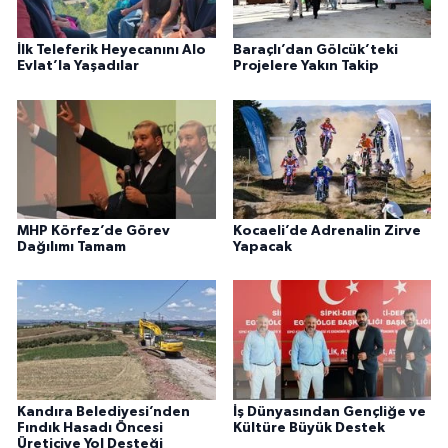
İlk Teleferik Heyecanını Alo
Baraçlı’dan Gölcük’teki
Evlat’la Yaşadılar
Projelere Yakın Takip
MHP Körfez’de Görev
Kocaeli’de Adrenalin Zirve
Dağılımı Tamam
Yapacak
Kandıra Belediyesi’nden
İş Dünyasından Gençliğe ve
Fındık Hasadı Öncesi
Kültüre Büyük Destek
Üreticiye Yol Desteği