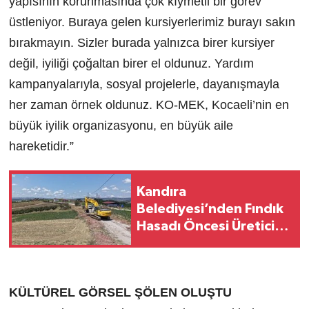
yapısının korunmasında çok kıymetli bir görev
üstleniyor. Buraya gelen kursiyerlerimiz burayı sakın
bırakmayın. Sizler burada yalnızca birer kursiyer
değil, iyiliği çoğaltan birer el oldunuz. Yardım
kampanyalarıyla, sosyal projelerle, dayanışmayla
her zaman örnek oldunuz. KO-MEK, Kocaeli’nin en
büyük iyilik organizasyonu, en büyük aile
hareketidir.”
Kandıra
Belediyesi’nden Fındık
Hasadı Öncesi Üreticiye
Yol Desteği
KÜLTÜREL GÖRSEL ŞÖLEN OLUŞTU