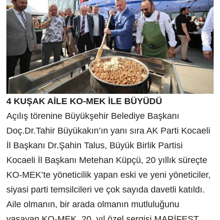
4 KUŞAK AİLE KO-MEK İLE BÜYÜDÜ
Açılış törenine Büyükşehir Belediye Başkanı
Doç.Dr.Tahir Büyükakın’ın yanı sıra AK Parti Kocaeli
İl Başkanı Dr.Şahin Talus, Büyük Birlik Partisi
Kocaeli İl Başkanı Metehan Küpçü, 20 yıllık süreçte
KO-MEK’te yöneticilik yapan eski ve yeni yöneticiler,
siyasi parti temsilcileri ve çok sayıda davetli katıldı.
Aile olmanın, bir arada olmanın mutluluğunu
yaşayan KO-MEK, 20. yıl özel sergisi MARİFEST