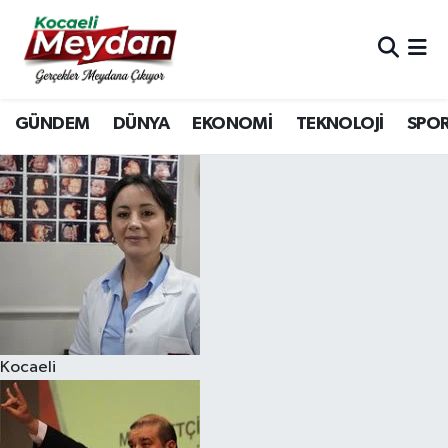
Nöbetçi Eczaneler
GÜNDEM
DÜNYA
EKONOMİ
TEKNOLOJİ
SPO
Hava Durumu
Trafik Durumu
Süper Lig Puan Durumu ve Fikstür
Tüm Manşetler
Son Dakika Haberleri
Kocaeli
Haber Arşivi