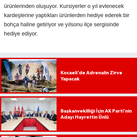
ürünlerinden oluşuyor. Kursiyerler o yıl evlenecek
kardeşlerine yaptıkları ürünlerden hediye ederek bir
bohça haline getiriyor ve yılsonu ilçe sergisinde
hediye ediyor.
Kocaeli’de Adrenalin Zirve
Yapacak
Başkanvekilliği İçin AK Parti’nin
Adayı Hayrettin Ünlü