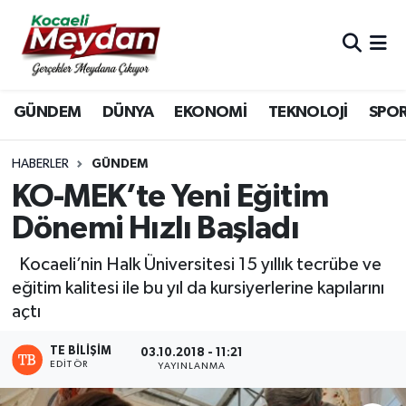
Nöbetçi Eczaneler
GÜNDEM
DÜNYA
EKONOMİ
TEKNOLOJİ
SPO
Hava Durumu
Trafik Durumu
HABERLER
GÜNDEM
KO-MEK’te Yeni Eğitim
Süper Lig Puan Durumu ve Fikstür
Dönemi Hızlı Başladı
Tüm Manşetler
Kocaeli’nin Halk Üniversitesi 15 yıllık tecrübe ve
eğitim kalitesi ile bu yıl da kursiyerlerine kapılarını
Son Dakika Haberleri
açtı
Haber Arşivi
TE BILIŞIM
03.10.2018 - 11:21
EDITÖR
YAYINLANMA