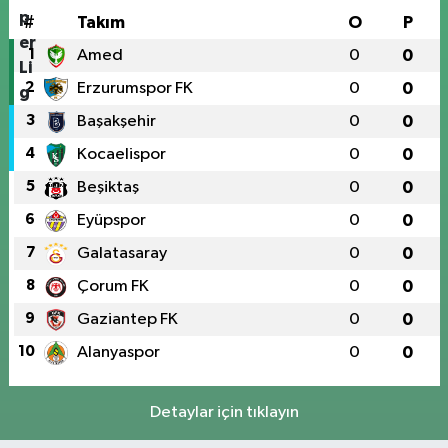
#
Takım
O
P
1
Amed
0
0
2
Erzurumspor FK
0
0
3
Başakşehir
0
0
4
Kocaelispor
0
0
5
Beşiktaş
0
0
6
Eyüpspor
0
0
7
Galatasaray
0
0
8
Çorum FK
0
0
9
Gaziantep FK
0
0
10
Alanyaspor
0
0
Detaylar için tıklayın