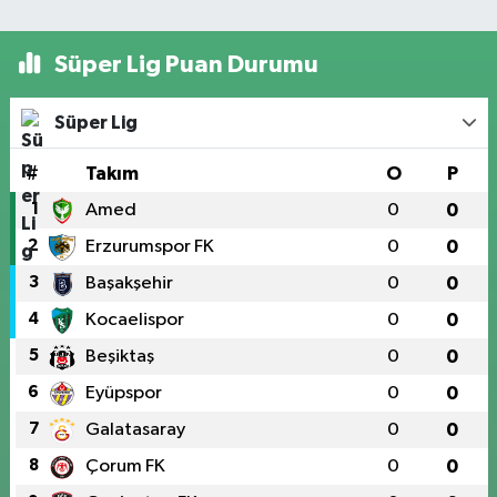
Süper Lig Puan Durumu
Süper Lig
#
Takım
O
P
1
Amed
0
0
2
Erzurumspor FK
0
0
3
Başakşehir
0
0
4
Kocaelispor
0
0
5
Beşiktaş
0
0
6
Eyüpspor
0
0
7
Galatasaray
0
0
8
Çorum FK
0
0