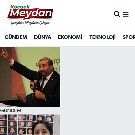
Nöbetçi Eczaneler
GÜNDEM
DÜNYA
EKONOMİ
TEKNOLOJİ
SPO
Hava Durumu
Trafik Durumu
Süper Lig Puan Durumu ve Fikstür
Tüm Manşetler
Son Dakika Haberleri
GÜNDEM
Haber Arşivi