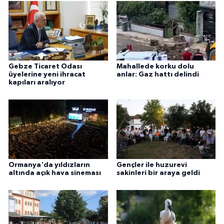
Gebze Ticaret Odası
Mahallede korku dolu
üyelerine yeni ihracat
anlar: Gaz hattı delindi
kapıları aralıyor
Ormanya'da yıldızların
Gençler ile huzurevi
altında açık hava sineması
sakinleri bir araya geldi