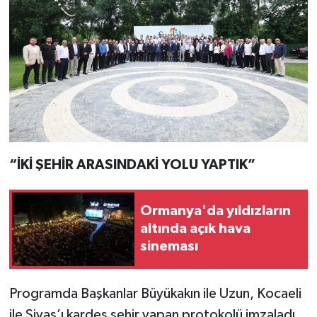
“İKİ ŞEHİR ARASINDAKİ YOLU YAPTIK”
Ormanya'da yıldızların
altında açık hava
sineması
Programda Başkanlar Büyükakın ile Uzun, Kocaeli
ile Sivas’ı kardeş şehir yapan protokolü imzaladı.