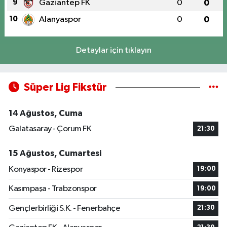
9
Gaziantep FK
0
0
10
Alanyaspor
0
0
Detaylar için tıklayın
Süper Lig Fikstür
14 Ağustos, Cuma
Galatasaray - Çorum FK
21:30
15 Ağustos, Cumartesi
Konyaspor - Rizespor
19:00
Kasımpaşa - Trabzonspor
19:00
Gençlerbirliği S.K. - Fenerbahçe
21:30