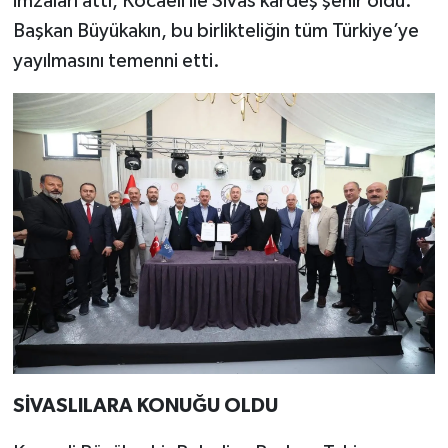
imzaları attı, Kocaeli ile Sivas kardeş şehir oldu.
Başkan Büyükakın, bu birlikteliğin tüm Türkiye’ye
yayılmasını temenni etti.
SİVASLILARA KONUĞU OLDU