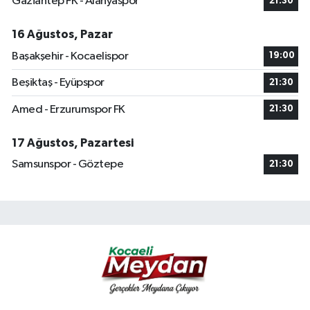
Gaziantep FK - Alanyaspor
21:30
16 Ağustos, Pazar
Başakşehir - Kocaelispor
19:00
Beşiktaş - Eyüpspor
21:30
Amed - Erzurumspor FK
21:30
17 Ağustos, Pazartesi
Samsunspor - Göztepe
21:30