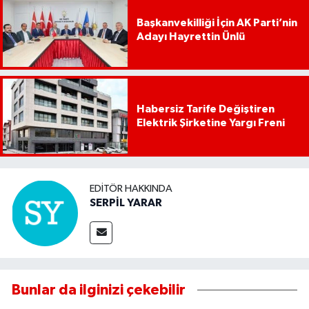
Başkanvekilliği İçin AK Parti’nin
Adayı Hayrettin Ünlü
Habersiz Tarife Değiştiren
Elektrik Şirketine Yargı Freni
EDITÖR HAKKINDA
SERPİL YARAR
Bunlar da ilginizi çekebilir